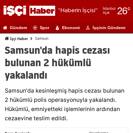
26
°
İstanbul
"Haberin İşçisi"
Açık
Adana
Gündem
Spor
Ekonomi
İşçinin Gündemi
Adıyaman
Samsun
İşçi Haber
Afyonkarahi
Samsun'da hapis cezası
Ağrı
bulunan 2 hükümlü
Amasya
yakalandı
Ankara
Samsun'da kesinleşmiş hapis cezası bulunan
Antalya
2 hükümlü polis operasyonuyla yakalandı.
Artvin
Hükümlü, emniyetteki işlemlerinin ardından
Aydın
cezaevine teslim edildi.
Balıkesir