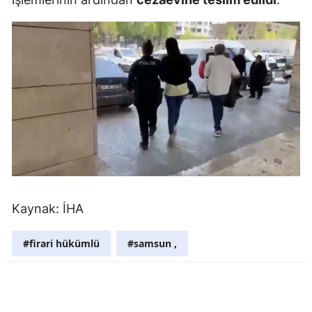
Mersin
İstanbul
İzmir
Kars
Kastamonu
Kayseri
Kırklareli
Kaynak: İHA
Kırşehir
#firari hükümlü
#samsun ,
Kocaeli
Konya
Kütahya