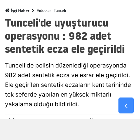
Malatya
Videolar
Tunceli
İşçi Haber
Tunceli'de uyuşturucu
Manisa
operasyonu : 982 adet
Kahramanm
sentetik ecza ele geçirildi
Mardin
Muğla
Tunceli'de polisin düzenlediği operasyonda
Muş
982 adet sentetik ecza ve esrar ele geçirildi.
Ele geçirilen sentetik eczaların kent tarihinde
Nevşehir
tek seferde yapılan en yüksek miktarlı
Niğde
yakalama olduğu bildirildi.
Ordu
Ufuk Kuzgun
Yayınlanma
Rize
08 Ağustos 2026 - 15:36
Editör
Sakarya