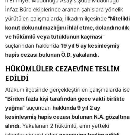
İl Emniyet Müdürlüğü Asayiş Şube Müdürlüğü
Edirne
İnfaz Büro ekiplerince aranan şahıslara yönelik
yürütülen çalışmalarda, İlkadım ilçesinde
"Nitelikli
Elazığ
konut dokunulmazlığını ihlal etme, dolandırıcılık
Erzincan
ve hükümlü veya tutuklunun kaçması"
Erzurum
suçlarından hakkında
19 yıl 5 ay kesinleşmiş
hapis cezası bulunan Ö.D. yakalandı.
Eskişehir
HÜKÜMLÜLER CEZAEVINE TESLIM
Gaziantep
EDILDI
Giresun
Atakum ilçesinde gerçekleştirilen çalışmalarda ise
Gümüşhan
"Birden fazla kişi tarafından gece vakti birlikte
Hakkari
yağma"
suçundan
hakkında 9 yıl 2 ay
kesinleşmiş hapis cezası bulunan N.A. gözaltına
Hatay
alındı.
Yakalanan 2 hükümlü, emniyetteki
Isparta
işlemlerinin ardından
cezaevine teslim edildi
.