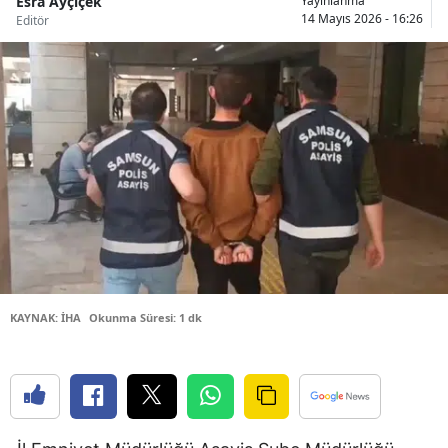
Esra Ayçiçek
Yayınlanma
14 Mayıs 2026 - 16:26
Editör
Bilecik
Bingöl
Bitlis
Bolu
Burdur
Bursa
Çanakkale
Çankırı
KAYNAK: İHA
Okunma Süresi: 1 dk
Çorum
Denizli
Diyarbakır