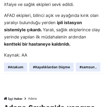
itfaiye ve sağlık ekipleri sevk edildi.
Edirne
AFAD ekipleri, bilinci açık ve ayağında kırık olan
Elazığ
yaralıyı bulunduğu yerden
ipli istasyon
Erzincan
sistemiyle çıkardı.
Yaralı, sağlık ekiplerince olay
Erzurum
yerinde yapılan ilk müdahalenin ardından
kentteki bir hastaneye kaldırıldı.
Eskişehir
Kaynak: AA
Gaziantep
Giresun
#Atakum
#Kayalıklardan Düşme
#samsun ,
Gümüşhan
Hakkari
Hatay
Adana
İşçi Haber
Isparta