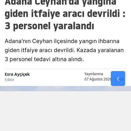
Adana Ceyhan'da yangına
Mersin
giden itfaiye aracı devrildi :
İstanbul
3 personel yaralandı
İzmir
Adana'nın Ceyhan ilçesinde yangın ihbarına
Kars
giden itfaiye aracı devrildi. Kazada yaralanan
Kastamonu
3 personel tedavi altına alındı.
Kayseri
Esra Ayçiçek
Yayınlanma
07 Ağustos 2026 - 14:04
Editör
Kırklareli
Kırşehir
Kocaeli
Konya
Kütahya