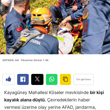
Bilecik
Bingöl
Bitlis
Bolu
Burdur
Bursa
KAYNAK: AA
Okunma Süresi: 1 dk
Çanakkale
Çankırı
Çorum
Kayagüney Mahallesi Köseler mevkisinde
bir kişi
Denizli
kayalık alana düştü.
Çevredekilerin haber
Diyarbakır
vermesi üzerine olay yerine AFAD, jandarma,