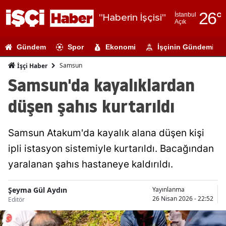
26
°
İstanbul
"Haberin İşçisi"
Açık
Adana
Gündem
Spor
Ekonomi
İşçinin Gündemi
Adıyaman
Samsun
İşçi Haber
Afyonkarahi
Samsun'da kayalıklardan
Ağrı
düşen şahıs kurtarıldı
Amasya
Samsun Atakum'da kayalık alana düşen kişi
Ankara
ipli istasyon sistemiyle kurtarıldı. Bacağından
Antalya
yaralanan şahıs hastaneye kaldırıldı.
Artvin
Şeyma Gül Aydın
Yayınlanma
Aydın
26 Nisan 2026 - 22:52
Editör
Balıkesir