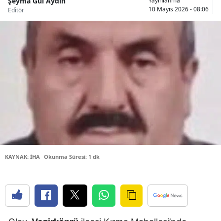
Şeyma Gül Aydın
Yayınlanma
10 Mayıs 2026 - 08:06
Editör
Bilecik
Bingöl
Bitlis
Bolu
Burdur
Bursa
Çanakkale
Çankırı
KAYNAK: İHA
Okunma Süresi: 1 dk
Çorum
Denizli
Diyarbakır