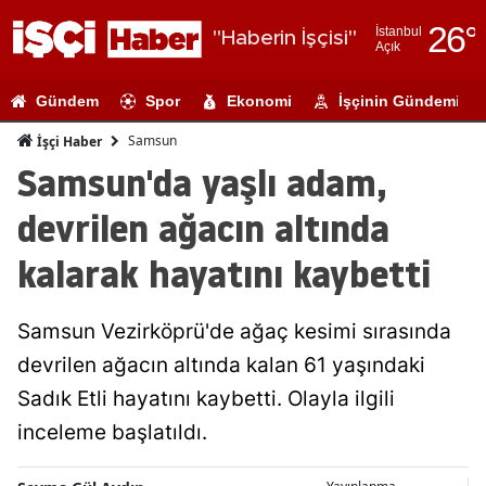
26
°
İstanbul
"Haberin İşçisi"
Açık
Adana
Gündem
Spor
Ekonomi
İşçinin Gündemi
Adıyaman
Samsun
İşçi Haber
Afyonkarahi
Samsun'da yaşlı adam,
Ağrı
devrilen ağacın altında
Amasya
kalarak hayatını kaybetti
Ankara
Samsun Vezirköprü'de ağaç kesimi sırasında
Antalya
devrilen ağacın altında kalan 61 yaşındaki
Artvin
Sadık Etli hayatını kaybetti. Olayla ilgili
Aydın
inceleme başlatıldı.
Balıkesir