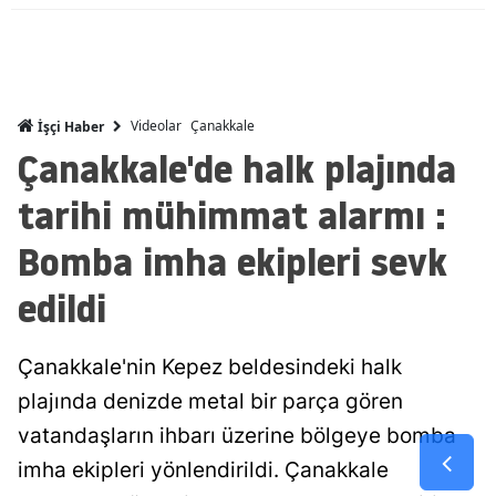
Mersin
İstanbul
İzmir
Videolar
Çanakkale
İşçi Haber
Çanakkale'de halk plajında
Kars
tarihi mühimmat alarmı :
Kastamonu
Bomba imha ekipleri sevk
Kayseri
edildi
Kırklareli
Kırşehir
Çanakkale'nin Kepez beldesindeki halk
Kocaeli
plajında denizde metal bir parça gören
vatandaşların ihbarı üzerine bölgeye bomba
Konya
imha ekipleri yönlendirildi. Çanakkale
Kütahya