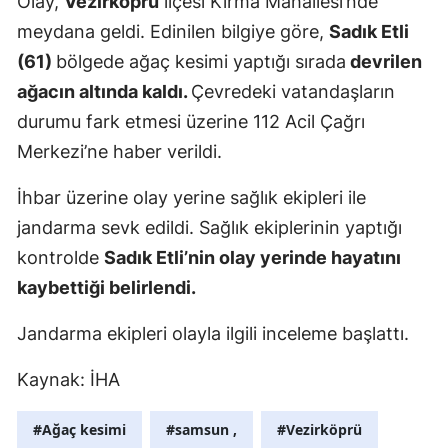
Olay,
Vezirköprü
ilçesi Kırma Mahallesi’nde
Edirne
meydana geldi. Edinilen bilgiye göre,
Sadık Etli
(61)
bölgede ağaç kesimi yaptığı sırada
devrilen
Elazığ
ağacın altında kaldı.
Çevredeki vatandaşların
Erzincan
durumu fark etmesi üzerine 112 Acil Çağrı
Erzurum
Merkezi’ne haber verildi.
Eskişehir
İhbar üzerine olay yerine sağlık ekipleri ile
jandarma sevk edildi. Sağlık ekiplerinin yaptığı
Gaziantep
kontrolde
Sadık Etli’nin olay yerinde hayatını
Giresun
kaybettiği belirlendi.
Gümüşhan
Jandarma ekipleri olayla ilgili inceleme başlattı.
Hakkari
Kaynak: İHA
Hatay
#Ağaç kesimi
#samsun ,
#Vezirköprü
Isparta