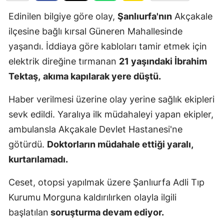
Edirne
Edinilen bilgiye göre olay,
Şanlıurfa'nın
Akçakale
ilçesine bağlı kırsal Güneren Mahallesinde
Elazığ
yaşandı. İddiaya göre kabloları tamir etmek için
Erzincan
elektrik direğine tırmanan
21 yaşındaki İbrahim
Erzurum
Tektaş,
akıma kapılarak yere düştü.
Eskişehir
Haber verilmesi üzerine olay yerine sağlık ekipleri
sevk edildi. Yaralıya ilk müdahaleyi yapan ekipler,
Gaziantep
ambulansla Akçakale Devlet Hastanesi'ne
Giresun
götürdü.
Doktorların müdahale ettiği yaralı,
Gümüşhan
kurtarılamadı.
Hakkari
Ceset, otopsi yapılmak üzere Şanlıurfa Adli Tıp
Kurumu Morguna kaldırılırken olayla ilgili
Hatay
başlatılan
soruşturma devam ediyor.
Isparta