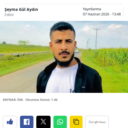
Bilecik
Şeyma Gül Aydın
Yayınlanma
07 Haziran 2026 - 13:48
Editör
Bingöl
Bitlis
Bolu
Burdur
Bursa
Çanakkale
Çankırı
Çorum
KAYNAK: İHA
Okunma Süresi: 1 dk
Denizli
Diyarbakır