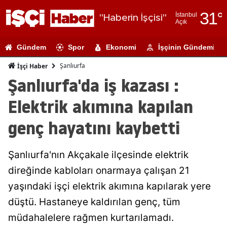
31
°
İstanbul
"Haberin İşçisi"
Açık
Adana
Gündem
Spor
Ekonomi
İşçinin Gündemi
Adıyaman
Şanlıurfa
İşçi Haber
Afyonkarahi
Şanlıurfa'da iş kazası :
Ağrı
Elektrik akımına kapılan
Amasya
genç hayatını kaybetti
Ankara
Şanlıurfa'nın Akçakale ilçesinde elektrik
Antalya
direğinde kabloları onarmaya çalışan 21
Artvin
yaşındaki işçi elektrik akımına kapılarak yere
Aydın
düştü. Hastaneye kaldırılan genç, tüm
müdahalelere rağmen kurtarılamadı.
Balıkesir