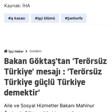
Kaynak: İHA
Mersin
İstanbul
#iş kazası
#işçi ölümü
#Şanlıurfa
İzmir
Kars
Kastamonu
Gündem
İşçi Haber
Bakan Göktaş'tan 'Terörsüz
Kayseri
Türkiye' mesajı : 'Terörsüz
Kırklareli
Türkiye güçlü Türkiye
Kırşehir
demektir'
Kocaeli
Konya
Aile ve Sosyal Hizmetler Bakanı Mahinur
Kütahya