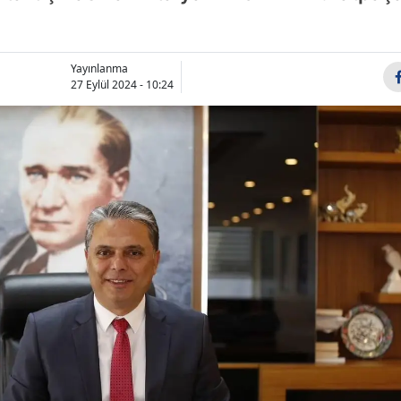
Bilecik
Bingöl
Yayınlanma
27 Eylül 2024 - 10:24
Bitlis
Bolu
Burdur
Bursa
Çanakkale
Çankırı
Çorum
Denizli
Diyarbakır