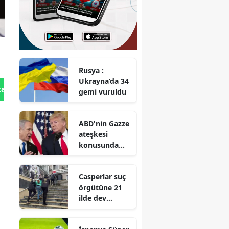
Rusya :
Ukrayna’da 34
tan Gönder
gemi vuruldu
ABD'nin Gazze
ateşkesi
konusunda
İsrail'e baskı
yaptığı iddiası
Casperlar suç
örgütüne 21
ilde dev
operasyon