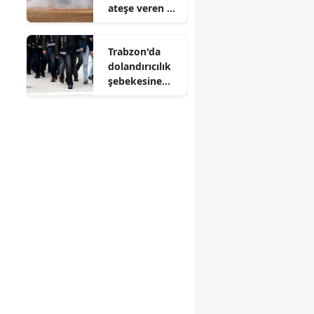
ateşe veren 16
yaşındaki
şüpheli
Trabzon'da
yakalandı
dolandırıcılık
şebekesine
operasyon : 5
şüpheli
tutuklandı