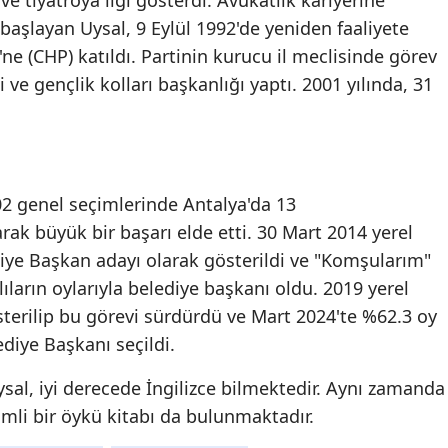
e tiyatroya ilgi gösterdi. Avukatlık kariyerine
aşlayan Uysal, 9 Eylül 1992'de yeniden faaliyete
Malatya
ne (CHP) katıldı. Partinin kurucu il meclisinde görev
Manisa
 ve gençlik kolları başkanlığı yaptı. 2001 yılında, 31
Kahramanmaraş
Mardin
Muğla
002 genel seçimlerinde Antalya'da 13
arak büyük bir başarı elde etti. 30 Mart 2014 yerel
Muş
ye Başkan adayı olarak gösterildi ve "Komşularım"
Nevşehir
ıların oylarıyla belediye başkanı oldu. 2019 yerel
terilip bu görevi sürdürdü ve Mart 2024'te %62.3 oy
Niğde
diye Başkanı seçildi.
Ordu
ysal, iyi derecede İngilizce bilmektedir. Aynı zamanda
Rize
imli bir öykü kitabı da bulunmaktadır.
Sakarya