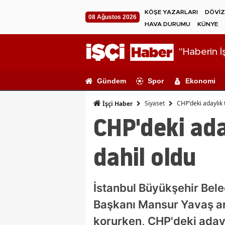
KÖŞE YAZARLARI
DÖVİZ
08 Ağustos 2026
HAVA DURUMU
KÜNYE
"Haberin İş
Gündem
Spor
Ekonomi
Siyaset
CHP'deki adaylık 
İşçi Haber
CHP'deki ada
dahil oldu
İstanbul Büyükşehir Bel
Başkanı Mansur Yavaş ar
korurken, CHP'deki aday