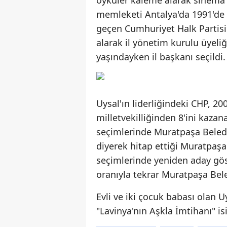
öyküler kaleme alarak sinema v
memleketi Antalya'da 1991'de b
geçen Cumhuriyet Halk Partisi'
alarak il yönetim kurulu üyeliği
yaşındayken il başkanı seçildi.
Uysal'ın liderliğindeki CHP, 2
milletvekilliğinden 8'ini kazan
seçimlerinde Muratpaşa Beledi
diyerek hitap ettiği Muratpaşal
seçimlerinde yeniden aday gös
oranıyla tekrar Muratpaşa Bele
Evli ve iki çocuk babası olan U
"Lavinya'nın Aşkla İmtihanı" is