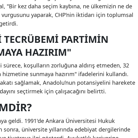
l, "Bir kez daha seçim kaybına, ne ülkemizin ne de
Mersin
vurgusunu yaparak, CHP’nin iktidarı için toplumsal
İstanbul
getirdi.
İzmir
Sİ TECRÜBEMİ PARTİMİN
Kars
MAYA HAZIRIM"
Kastamonu
i sürece, koşulların zorluğuna aldırış etmeden, 32
Kayseri
in hizmetine sunmaya hazırım" ifadelerini kullandı.
akatı sağlamak, Anadolu’nun potansiyelini harekete
Kırklareli
ını seçtirmek için çalışacağını belirtti.
Kırşehir
İMDİR?
Kocaeli
aya geldi. 1991'de Ankara Üniversitesi Hukuk
Konya
sonra, üniversite yıllarında edebiyat dergilerinde
Kütahya