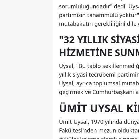
sorumluluğundadır" dedi. Uysa
partimizin tahammülü yoktur" 
mutabakatın gerekliliğini dile 
"32 YILLIK SİYA
HİZMETİNE SUN
Uysal, "Bu tablo şekillenmediğ
yıllık siyasi tecrübemi partim
Uysal, ayrıca toplumsal mutab
geçirmek ve Cumhurbaşkanı aday
ÜMİT UYSAL K
Ümit Uysal, 1970 yılında düny
Fakültesi'nden mezun olduktan 