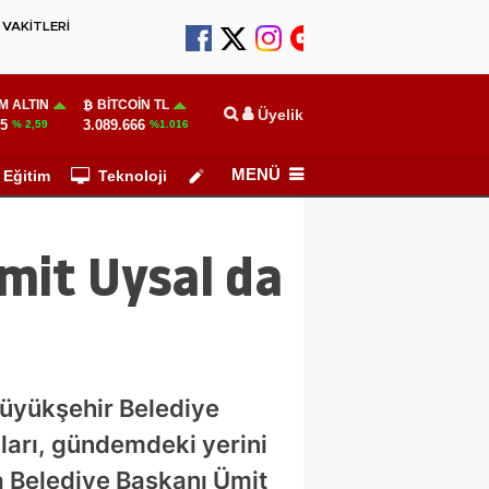
VAKİTLERİ
M ALTIN
BITCOIN TL
Üyelik
55
3.089.666
% 2,59
%1.016
MENÜ
Eğitim
Teknoloji
Köşe Yazarları
Ümit Uysal da
Büyükşehir Belediye
ları, gündemdeki yerini
a Belediye Başkanı Ümit