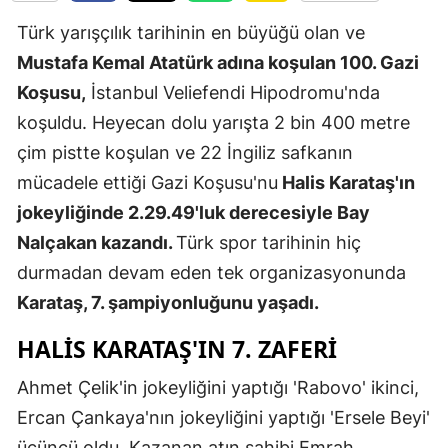
Edirne
Türk yarışçılık tarihinin en büyüğü olan ve
Mustafa Kemal Atatürk adına koşulan 100. Gazi
Elazığ
Koşusu,
İstanbul Veliefendi Hipodromu'nda
Erzincan
koşuldu. Heyecan dolu yarışta 2 bin 400 metre
Erzurum
çim pistte koşulan ve 22 İngiliz safkanın
mücadele ettiği Gazi Koşusu'nu
Halis Karataş'ın
Eskişehir
jokeyliğinde 2.29.49'luk derecesiyle Bay
Gaziantep
Nalçakan kazandı.
Türk spor tarihinin hiç
Giresun
durmadan devam eden tek organizasyonunda
Karataş, 7. şampiyonluğunu yaşadı.
Gümüşhan
HALIS KARATAŞ'IN 7. ZAFERI
Hakkari
Ahmet Çelik'in jokeyliğini yaptığı 'Rabovo' ikinci,
Hatay
Ercan Çankaya'nın jokeyliğini yaptığı 'Ersele Beyi'
Isparta
üçüncü oldu. Kazanan atın sahibi Emrah