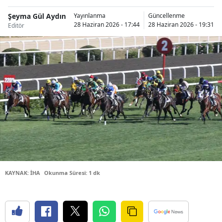
Bilecik
Şeyma Gül Aydın
Yayınlanma
Güncellenme
28 Haziran 2026 - 17:44
28 Haziran 2026 - 19:31
Editör
Bingöl
Bitlis
Bolu
Burdur
Bursa
Çanakkale
Çankırı
Çorum
KAYNAK: İHA
Okunma Süresi: 1 dk
Denizli
Diyarbakır