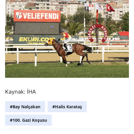
Malatya
Manisa
Kahramanm
Mardin
Muğla
Muş
Nevşehir
Kaynak: İHA
Niğde
#Bay Nalçakan
#Halis Karataş
Ordu
Rize
#100. Gazi Koşusu
Sakarya