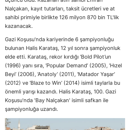
Mersin
Nalçakan, kayıt tutarları, taksit ücretleri ve at
sahibi primiyle birlikte 126 milyon 870 bin TL'lik
İstanbul
kazanacak.
İzmir
Gazi Koşusu'nda kariyerinde 6 şampiyonluğu
Kars
bulunan Halis Karataş, 12 yıl sonra şampiyonluk
Kastamonu
elde etti. Karataş, rekor kırdığı ’Bold Pilot’un
(1996) yanı sıra, ’Popular Demand’ (2005), ’Hızel
Kayseri
Beyi’ (2006), ’Anatoly’ (2011), ’Matador Yaşar’
Kırklareli
(2012) ve ’Blaze to Win’ (2014) isimli taylarla bu
önemli yarışı kazandı. Halis Karataş, 100. Gazi
Kırşehir
Koşusu'nda 'Bay Nalçakan' isimli safkan ile
Kocaeli
şampiyonluğa uzandı.
Konya
Kütahya