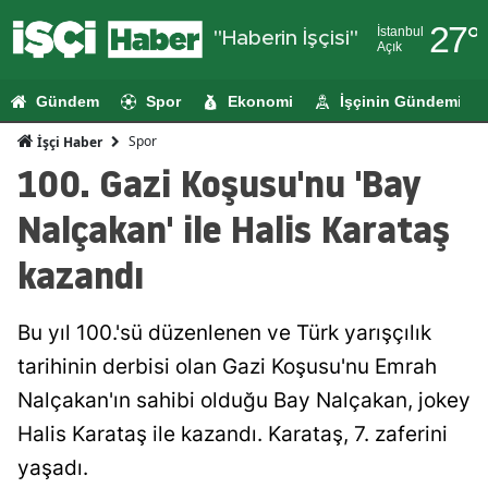
27
°
İstanbul
"Haberin İşçisi"
Açık
Adana
Gündem
Spor
Ekonomi
İşçinin Gündemi
Adıyaman
Spor
İşçi Haber
Afyonkarahi
100. Gazi Koşusu'nu 'Bay
Ağrı
Nalçakan' ile Halis Karataş
Amasya
kazandı
Ankara
Bu yıl 100.'sü düzenlenen ve Türk yarışçılık
Antalya
tarihinin derbisi olan Gazi Koşusu'nu Emrah
Artvin
Nalçakan'ın sahibi olduğu Bay Nalçakan, jokey
Aydın
Halis Karataş ile kazandı. Karataş, 7. zaferini
yaşadı.
Balıkesir