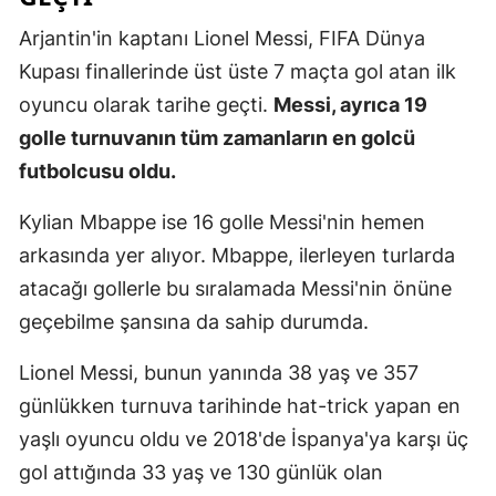
Malatya
Arjantin'in kaptanı Lionel Messi, FIFA Dünya
Kupası finallerinde üst üste 7 maçta gol atan ilk
Manisa
oyuncu olarak tarihe geçti.
Messi, ayrıca 19
Kahramanm
golle turnuvanın tüm zamanların en golcü
futbolcusu oldu.
Mardin
Muğla
Kylian Mbappe ise 16 golle Messi'nin hemen
arkasında yer alıyor. Mbappe, ilerleyen turlarda
Muş
atacağı gollerle bu sıralamada Messi'nin önüne
Nevşehir
geçebilme şansına da sahip durumda.
Niğde
Lionel Messi, bunun yanında 38 yaş ve 357
Ordu
günlükken turnuva tarihinde hat-trick yapan en
yaşlı oyuncu oldu ve 2018'de İspanya'ya karşı üç
Rize
gol attığında 33 yaş ve 130 günlük olan
Sakarya