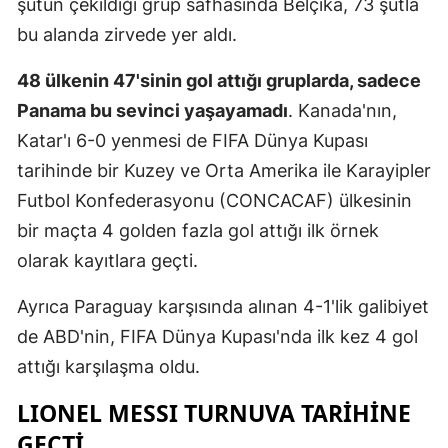
şutun çekildiği grup safhasında Belçika, 73 şutla
Mersin
bu alanda zirvede yer aldı.
İstanbul
48 ülkenin 47'sinin gol attığı gruplarda, sadece
Panama bu sevinci yaşayamadı
. Kanada'nın,
İzmir
Katar'ı 6-0 yenmesi de FIFA Dünya Kupası
Kars
tarihinde bir Kuzey ve Orta Amerika ile Karayipler
Kastamonu
Futbol Konfederasyonu (CONCACAF) ülkesinin
bir maçta 4 golden fazla gol attığı ilk örnek
Kayseri
olarak kayıtlara geçti.
Kırklareli
Ayrıca Paraguay karşısında alınan 4-1'lik galibiyet
Kırşehir
de ABD'nin, FIFA Dünya Kupası'nda ilk kez 4 gol
Kocaeli
attığı karşılaşma oldu.
Konya
LIONEL MESSI TURNUVA TARİHİNE
GEÇTİ
Kütahya