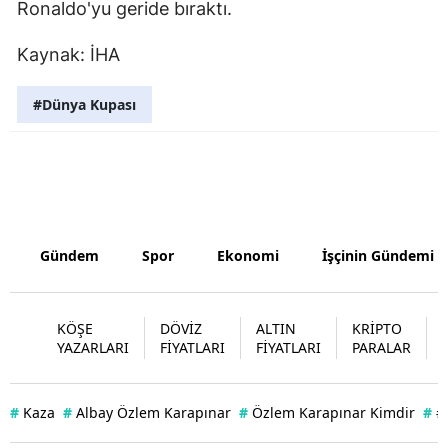
Ronaldo'yu geride bıraktı.
Samsun
Kaynak: İHA
Siirt
#Dünya Kupası
Sinop
Sivas
Tekirdağ
Tokat
Gündem
Spor
Ekonomi
İşçinin Gündemi
Trabzon
Tunceli
KÖŞE
DÖVİZ
ALTIN
KRİPTO
YAZARLARI
FİYATLARI
FİYATLARI
PARALAR
Şanlıurfa
Uşak
#
Kaza
#
Albay Özlem Karapınar
#
Özlem Karapınar Kimdir
#
#
Van