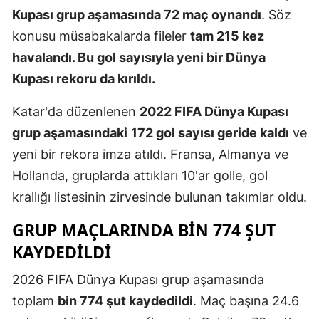
Kupası grup aşamasında 72 maç oynandı
. Söz
Edirne
konusu müsabakalarda fileler
tam 215 kez
Elazığ
havalandı. Bu gol sayısıyla yeni bir Dünya
Erzincan
Kupası rekoru da kırıldı.
Erzurum
Katar'da düzenlenen
2022 FIFA Dünya Kupası
grup aşamasındaki
172 gol sayısı geride kaldı
ve
Eskişehir
yeni bir rekora imza atıldı. Fransa, Almanya ve
Gaziantep
Hollanda, gruplarda attıkları 10'ar golle, gol
Giresun
krallığı listesinin zirvesinde bulunan takımlar oldu.
Gümüşhan
GRUP MAÇLARINDA BIN 774 ŞUT
KAYDEDILDI
Hakkari
2026 FIFA Dünya Kupası grup aşamasında
Hatay
toplam
bin 774 şut kaydedildi
. Maç başına 24.6
Isparta