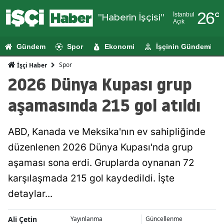
26
°
İstanbul
"Haberin İşçisi"
Açık
Adana
Gündem
Spor
Ekonomi
İşçinin Gündemi
Adıyaman
Spor
İşçi Haber
Afyonkarahi
2026 Dünya Kupası grup
Ağrı
aşamasında 215 gol atıldı
Amasya
ABD, Kanada ve Meksika'nın ev sahipliğinde
Ankara
düzenlenen 2026 Dünya Kupası'nda grup
Antalya
aşaması sona erdi. Gruplarda oynanan 72
Artvin
karşılaşmada 215 gol kaydedildi. İşte
detaylar...
Aydın
Balıkesir
Ali Çetin
Yayınlanma
Güncellenme