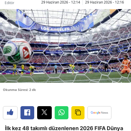
29 Haziran 2026 - 12:14
29 Haziran 2026 - 12:16
Editör
Bilecik
Bingöl
Bitlis
Bolu
Burdur
Bursa
Çanakkale
Okunma Süresi: 2 dk
Çankırı
Çorum
Denizli
Diyarbakır
İlk kez 48 takımlı düzenlenen 2026 FIFA Dünya