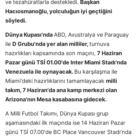
ve tezahüratlarla destekledi.
Başkan
Mersin
Hacıosmanoğlu, yolculuğun iyi geçtiğini
söyledi.
İstanbul
İzmir
Dünya Kupası'nda
ABD, Avustralya ve Paraguay
ile
D Grubu'nda yer alan milliler,
turnuva
Kars
hazırlıkları kapsamında son maçını,
7 Haziran
Kastamonu
Pazar günü TSİ 01.00'de Inter Miami Stadı'nda
Venezuela ile oynayacak.
Bu karşılaşma ile
Kayseri
Miami'deki hazırlıklarını tamamlayacak
milli
Kırklareli
takım, 7 Haziran'da ana kamp merkezi olan
Kırşehir
Arizona'nın Mesa kasabasına gidecek.
Kocaeli
A Milli Futbol Takımı, Dünya Kupası grup
Konya
aşamasındaki ilk maçında ise 14 Haziran Pazar
günü TSİ 07.00'de BC Place Vancouver Stadı'nda
Kütahya