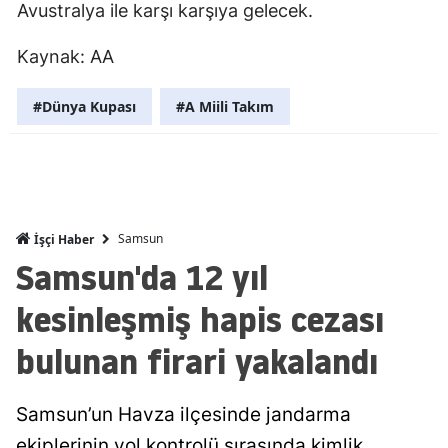
Avustralya ile karşı karşıya gelecek.
Malatya
Kaynak: AA
Manisa
#Dünya Kupası
#A Miili Takım
Kahramanm
Mardin
Muğla
Muş
Samsun
İşçi Haber
Samsun'da 12 yıl
Nevşehir
kesinleşmiş hapis cezası
Niğde
bulunan firari yakalandı
Ordu
Rize
Samsun’un Havza ilçesinde jandarma
Sakarya
ekiplerinin yol kontrolü sırasında kimlik