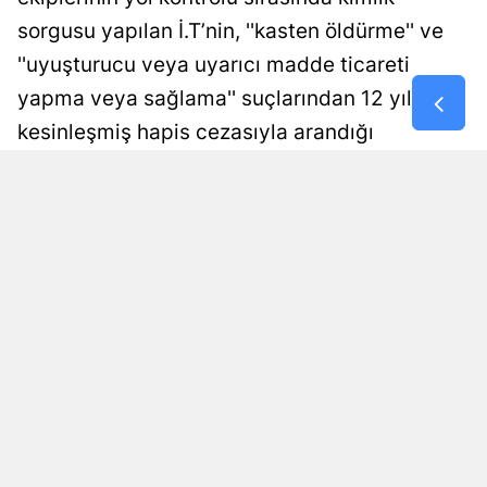
sorgusu yapılan İ.T’nin, ''kasten öldürme'' ve
Samsun
''uyuşturucu veya uyarıcı madde ticareti
Siirt
yapma veya sağlama'' suçlarından 12 yıl
Sinop
kesinleşmiş hapis cezasıyla arandığı
belirlendi. Firari hükümlü, işlemlerinin
Sivas
ardından cezaevine gönderildi.
Tekirdağ
Damla Eroğlu
Yayınlanma
Tokat
09 Ağustos 2026 - 00:58
Editör
Trabzon
Tunceli
Şanlıurfa
Uşak
Van