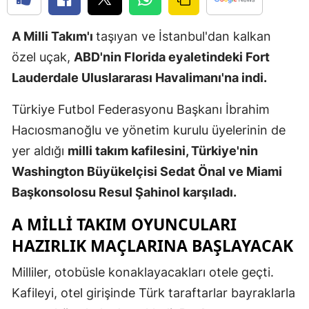
Edirne
A Milli Takım'ı
taşıyan ve İstanbul'dan kalkan
Elazığ
özel uçak,
ABD'nin Florida eyaletindeki Fort
Erzincan
Lauderdale Uluslararası Havalimanı'na indi.
Erzurum
Türkiye Futbol Federasyonu Başkanı İbrahim
Hacıosmanoğlu ve yönetim kurulu üyelerinin de
Eskişehir
yer aldığı
milli takım kafilesini, Türkiye'nin
Gaziantep
Washington Büyükelçisi Sedat Önal ve Miami
Giresun
Başkonsolosu Resul Şahinol karşıladı.
Gümüşhan
A MILLI TAKIM OYUNCULARI
HAZIRLIK MAÇLARINA BAŞLAYACAK
Hakkari
Milliler, otobüsle konaklayacakları otele geçti.
Hatay
Kafileyi, otel girişinde Türk taraftarlar bayraklarla
Isparta