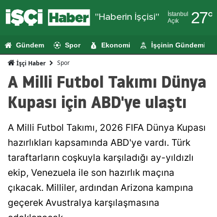
27
°
İstanbul
"Haberin İşçisi"
Açık
Adana
Gündem
Spor
Ekonomi
İşçinin Gündemi
Adıyaman
Spor
İşçi Haber
Afyonkarahi
A Milli Futbol Takımı Dünya
Ağrı
Kupası için ABD'ye ulaştı
Amasya
A Milli Futbol Takımı, 2026 FIFA Dünya Kupası
Ankara
hazırlıkları kapsamında ABD'ye vardı. Türk
Antalya
taraftarların coşkuyla karşıladığı ay-yıldızlı
Artvin
ekip, Venezuela ile son hazırlık maçına
çıkacak. Milliler, ardından Arizona kampına
Aydın
geçerek Avustralya karşılaşmasına
Balıkesir