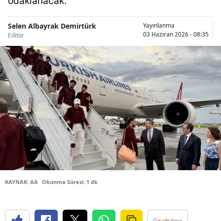
odaklanacak.
Bilecik
Selen Albayrak Demirtürk
Yayınlanma
Bingöl
03 Haziran 2026 - 08:35
Editör
Bitlis
Bolu
Burdur
Bursa
Çanakkale
Çankırı
Çorum
KAYNAK: AA
Okunma Süresi: 1 dk
Denizli
Diyarbakır