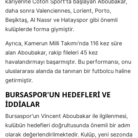
kariyerine Coton Sport'ta başlayan Aboubakar,
Malatya
daha sonra Valenciennes, Lorient, Porto,
Beşiktaş, Al Nassr ve Hatayspor gibi önemli
Manisa
kulüplerde forma giymiştir.
Kahramanm
Ayrıca, Kamerun Milli Takımı'nda 116 kez süre
Mardin
alan Aboubakar, rakip fileleri 45 kez
Muğla
havalandırmayı başarmıştır. Bu performansı, onu
uluslararası alanda da tanınan bir futbolcu haline
Muş
getirmiştir.
Nevşehir
BURSASPOR'UN HEDEFLERI VE
Niğde
İDDIALAR
Ordu
Bursaspor'un Vincent Aboubakar ile ilgilenmesi,
Rize
kulübün hedefleri doğrultusunda önemli bir adım
olarak değerlendirilmektedir. Kulüp, yeni sezonda
Sakarya