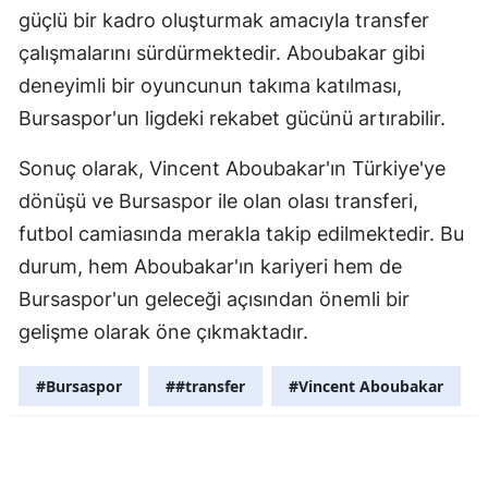
güçlü bir kadro oluşturmak amacıyla transfer
Samsun
çalışmalarını sürdürmektedir. Aboubakar gibi
Siirt
deneyimli bir oyuncunun takıma katılması,
Bursaspor'un ligdeki rekabet gücünü artırabilir.
Sinop
Sonuç olarak, Vincent Aboubakar'ın Türkiye'ye
Sivas
dönüşü ve Bursaspor ile olan olası transferi,
Tekirdağ
futbol camiasında merakla takip edilmektedir. Bu
Tokat
durum, hem Aboubakar'ın kariyeri hem de
Bursaspor'un geleceği açısından önemli bir
Trabzon
gelişme olarak öne çıkmaktadır.
Tunceli
#Bursaspor
##transfer
#Vincent Aboubakar
Şanlıurfa
Uşak
Van