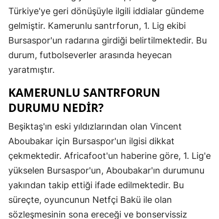
Türkiye'ye geri dönüşüyle ilgili iddialar gündeme
Edirne
gelmiştir. Kamerunlu santrforun, 1. Lig ekibi
Elazığ
Bursaspor'un radarına girdiği belirtilmektedir. Bu
Erzincan
durum, futbolseverler arasında heyecan
yaratmıştır.
Erzurum
KAMERUNLU SANTRFORUN
Eskişehir
DURUMU NEDIR?
Gaziantep
Beşiktaş'ın eski yıldızlarından olan Vincent
Giresun
Aboubakar için Bursaspor'un ilgisi dikkat
Gümüşhan
çekmektedir. Africafoot'un haberine göre, 1. Lig'e
yükselen Bursaspor'un, Aboubakar'ın durumunu
Hakkari
yakından takip ettiği ifade edilmektedir. Bu
Hatay
süreçte, oyuncunun Netfçi Bakü ile olan
Isparta
sözleşmesinin sona ereceği ve bonservissiz