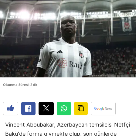
Bilecik
Bingöl
Bitlis
Bolu
Burdur
Bursa
Çanakkale
Okunma Süresi: 2 dk
Çankırı
Çorum
Denizli
Vincent Aboubakar, Azerbaycan temsilcisi Netfçi
Diyarbakır
Bakü'de forma giymekte olup, son günlerde