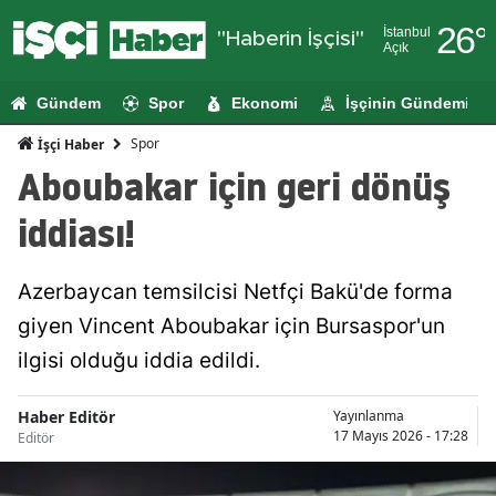
26
°
İstanbul
"Haberin İşçisi"
Açık
Adana
Gündem
Spor
Ekonomi
İşçinin Gündemi
Adıyaman
Spor
İşçi Haber
Afyonkarahi
Aboubakar için geri dönüş
Ağrı
iddiası!
Amasya
Azerbaycan temsilcisi Netfçi Bakü'de forma
Ankara
giyen Vincent Aboubakar için Bursaspor'un
Antalya
ilgisi olduğu iddia edildi.
Artvin
Haber Editör
Yayınlanma
Aydın
17 Mayıs 2026 - 17:28
Editör
Balıkesir