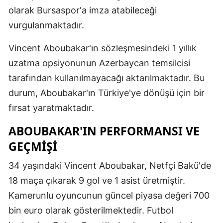
olarak Bursaspor'a imza atabileceği
Mersin
vurgulanmaktadır.
İstanbul
Vincent Aboubakar'ın sözleşmesindeki 1 yıllık
İzmir
uzatma opsiyonunun Azerbaycan temsilcisi
Kars
tarafından kullanılmayacağı aktarılmaktadır. Bu
durum, Aboubakar'ın Türkiye'ye dönüşü için bir
Kastamonu
fırsat yaratmaktadır.
Kayseri
ABOUBAKAR'IN PERFORMANSI VE
Kırklareli
GEÇMIŞI
Kırşehir
34 yaşındaki Vincent Aboubakar, Netfçi Bakü'de
Kocaeli
18 maça çıkarak 9 gol ve 1 asist üretmiştir.
Kamerunlu oyuncunun güncel piyasa değeri 700
Konya
bin euro olarak gösterilmektedir. Futbol
Kütahya