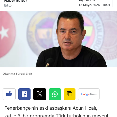
Haber Editör
Yayınlanma
13 Mayıs 2026 - 16:01
Editör
Bilecik
Bingöl
Bitlis
Bolu
Burdur
Bursa
Çanakkale
Okunma Süresi: 3 dk
Çankırı
Çorum
Denizli
Fenerbahçe’nin eski asbaşkanı Acun Ilıcalı,
Diyarbakır
katıldığı bir programda Türk futbolunun mevcut