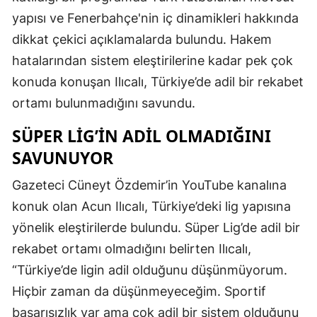
Edirne
yapısı ve Fenerbahçe'nin iç dinamikleri hakkında
dikkat çekici açıklamalarda bulundu. Hakem
Elazığ
hatalarından sistem eleştirilerine kadar pek çok
Erzincan
konuda konuşan Ilıcalı, Türkiye’de adil bir rekabet
ortamı bulunmadığını savundu.
Erzurum
SÜPER LIG’IN ADIL OLMADIĞINI
Eskişehir
SAVUNUYOR
Gaziantep
Gazeteci Cüneyt Özdemir’in YouTube kanalına
Giresun
konuk olan Acun Ilıcalı, Türkiye’deki lig yapısına
Gümüşhan
yönelik eleştirilerde bulundu. Süper Lig’de adil bir
rekabet ortamı olmadığını belirten Ilıcalı,
Hakkari
“Türkiye’de ligin adil olduğunu düşünmüyorum.
Hatay
Hiçbir zaman da düşünmeyeceğim. Sportif
Isparta
başarısızlık var ama çok adil bir sistem olduğunu