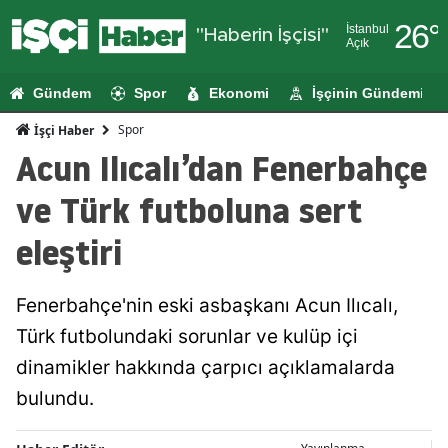
26
°
İstanbul
"Haberin İşçisi"
Açık
Adana
Gündem
Spor
Ekonomi
İşçinin Gündemi
Adıyaman
Spor
İşçi Haber
Afyonkarahi
Acun Ilıcalı’dan Fenerbahçe
Ağrı
ve Türk futboluna sert
Amasya
eleştiri
Ankara
Fenerbahçe'nin eski asbaşkanı Acun Ilıcalı,
Antalya
Türk futbolundaki sorunlar ve kulüp içi
Artvin
dinamikler hakkında çarpıcı açıklamalarda
Aydın
bulundu.
Balıkesir