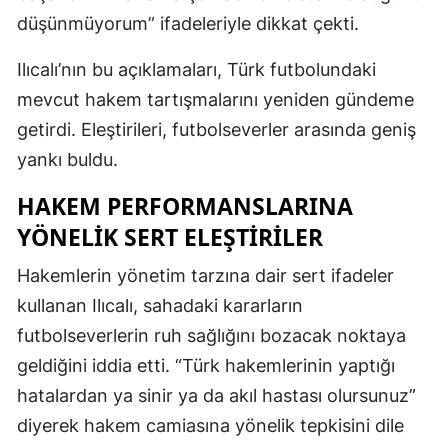
düşünmüyorum” ifadeleriyle dikkat çekti.
Mersin
İstanbul
Ilıcalı’nın bu açıklamaları, Türk futbolundaki
mevcut hakem tartışmalarını yeniden gündeme
İzmir
getirdi. Eleştirileri, futbolseverler arasında geniş
Kars
yankı buldu.
Kastamonu
HAKEM PERFORMANSLARINA
YÖNELIK SERT ELEŞTIRILER
Kayseri
Kırklareli
Hakemlerin yönetim tarzına dair sert ifadeler
kullanan Ilıcalı, sahadaki kararların
Kırşehir
futbolseverlerin ruh sağlığını bozacak noktaya
Kocaeli
geldiğini iddia etti. “Türk hakemlerinin yaptığı
hatalardan ya sinir ya da akıl hastası olursunuz”
Konya
diyerek hakem camiasına yönelik tepkisini dile
Kütahya