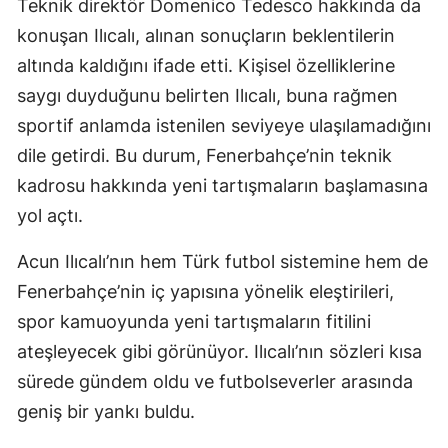
Teknik direktör Domenico Tedesco hakkında da
konuşan Ilıcalı, alınan sonuçların beklentilerin
Yozgat
altında kaldığını ifade etti. Kişisel özelliklerine
Zonguldak
saygı duyduğunu belirten Ilıcalı, buna rağmen
Aksaray
sportif anlamda istenilen seviyeye ulaşılamadığını
dile getirdi. Bu durum, Fenerbahçe’nin teknik
Bayburt
kadrosu hakkında yeni tartışmaların başlamasına
Karaman
yol açtı.
Kırıkkale
Acun Ilıcalı’nın hem Türk futbol sistemine hem de
Batman
Fenerbahçe’nin iç yapısına yönelik eleştirileri,
spor kamuoyunda yeni tartışmaların fitilini
Şırnak
ateşleyecek gibi görünüyor. Ilıcalı’nın sözleri kısa
Bartın
sürede gündem oldu ve futbolseverler arasında
Ardahan
geniş bir yankı buldu.
Iğdır