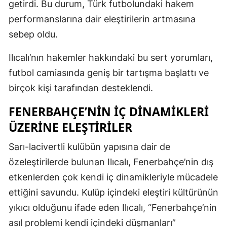
getirdi. Bu durum, Türk futbolundaki hakem
Malatya
performanslarına dair eleştirilerin artmasına
sebep oldu.
Manisa
Kahramanm
Ilıcalı’nın hakemler hakkındaki bu sert yorumları,
futbol camiasında geniş bir tartışma başlattı ve
Mardin
birçok kişi tarafından desteklendi.
Muğla
FENERBAHÇE’NIN İÇ DINAMIKLERI
Muş
ÜZERINE ELEŞTIRILER
Nevşehir
Sarı-lacivertli kulübün yapısına dair de
Niğde
özeleştirilerde bulunan Ilıcalı, Fenerbahçe’nin dış
etkenlerden çok kendi iç dinamikleriyle mücadele
Ordu
ettiğini savundu. Kulüp içindeki eleştiri kültürünün
Rize
yıkıcı olduğunu ifade eden Ilıcalı, “Fenerbahçe’nin
asıl problemi kendi içindeki düşmanları”
Sakarya