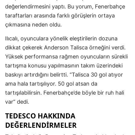
değerlendirmesini yaptı. Bu yorum, Fenerbahçe
Samsun
taraftarları arasında farklı görüşlerin ortaya
Siirt
çıkmasına neden oldu.
Sinop
Ilıcalı, oyunculara yönelik eleştirilerin dozuna
Sivas
dikkat çekerek Anderson Talisca örneğini verdi.
Yüksek performansa rağmen oyuncuların sürekli
Tekirdağ
tartışma konusu yapılmasının takım üzerindeki
Tokat
baskıyı artırdığını belirtti. “Talisca 30 gol atıyor
ama hala tartışılıyor. 50 gol atsan da
Trabzon
tartışılabilirsin. Fenerbahçe’de böyle bir ruh hali
Tunceli
var” dedi.
Şanlıurfa
TEDESCO HAKKINDA
Uşak
DEĞERLENDIRMELER
Van