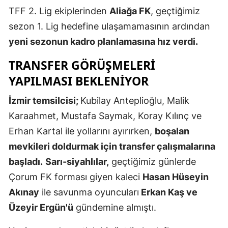
TFF 2. Lig ekiplerinden
Aliağa FK
, geçtiğimiz
Edirne
sezon 1. Lig hedefine ulaşamamasının ardından
Elazığ
yeni sezonun kadro planlamasına hız verdi.
Erzincan
TRANSFER GÖRÜŞMELERİ
Erzurum
YAPILMASI BEKLENİYOR
Eskişehir
İzmir temsilcisi;
Kubilay Anteplioğlu, Malik
Karaahmet, Mustafa Saymak, Koray Kılınç ve
Gaziantep
Erhan Kartal ile yollarını ayırırken,
boşalan
Giresun
mevkileri doldurmak için transfer çalışmalarına
Gümüşhan
başladı.
Sarı-siyahlılar,
geçtiğimiz günlerde
Çorum FK forması giyen kaleci
Hasan Hüseyin
Hakkari
Akınay
ile savunma oyuncuları
Erkan Kaş ve
Hatay
Üzeyir Ergün'ü
gündemine almıştı.
Isparta