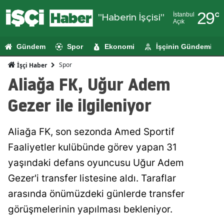
29
°
İstanbul
"Haberin İşçisi"
Açık
Adana
Gündem
Spor
Ekonomi
İşçinin Gündemi
Adıyaman
Spor
İşçi Haber
Afyonkarahi
Aliağa FK, Uğur Adem
Ağrı
Gezer ile ilgileniyor
Amasya
Aliağa FK, son sezonda Amed Sportif
Ankara
Faaliyetler kulübünde görev yapan 31
Antalya
yaşındaki defans oyuncusu Uğur Adem
Artvin
Gezer'i transfer listesine aldı. Taraflar
arasında önümüzdeki günlerde transfer
Aydın
görüşmelerinin yapılması bekleniyor.
Balıkesir