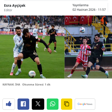
Esra Ayçiçek
Bilecik
Yayınlanma
02 Haziran 2026 - 11:57
Editör
Bingöl
Bitlis
Bolu
Burdur
Bursa
Çanakkale
Çankırı
KAYNAK: İHA
Okunma Süresi: 1 dk
Çorum
Denizli
Diyarbakır