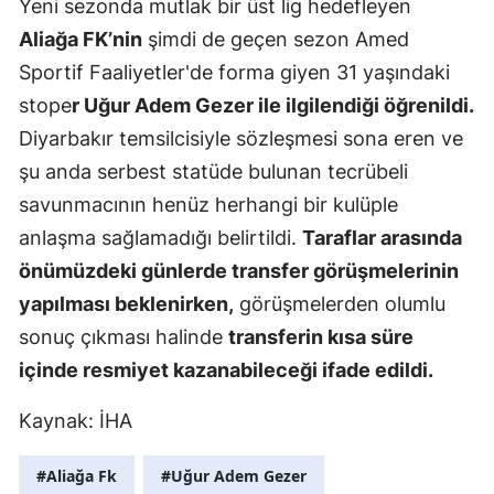
Yeni sezonda mutlak bir üst lig hedefleyen
Mersin
Aliağa FK’nin
şimdi de geçen sezon Amed
Sportif Faaliyetler'de forma giyen 31 yaşındaki
İstanbul
stope
r Uğur Adem Gezer ile ilgilendiği öğrenildi.
İzmir
Diyarbakır temsilcisiyle sözleşmesi sona eren ve
Kars
şu anda serbest statüde bulunan tecrübeli
savunmacının henüz herhangi bir kulüple
Kastamonu
anlaşma sağlamadığı belirtildi.
Taraflar arasında
Kayseri
önümüzdeki günlerde transfer görüşmelerinin
Kırklareli
yapılması beklenirken,
görüşmelerden olumlu
sonuç çıkması halinde
transferin kısa süre
Kırşehir
içinde resmiyet kazanabileceği ifade edildi.
Kocaeli
Kaynak: İHA
Konya
#Aliağa Fk
#Uğur Adem Gezer
Kütahya