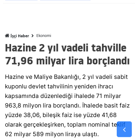
Malatya
Manisa
Kahramanm
Ekonomi
İşçi Haber
Hazine 2 yıl vadeli tahville
Mardin
71,96 milyar lira borçlandı
Muğla
Muş
Hazine ve Maliye Bakanlığı, 2 yıl vadeli sabit
Nevşehir
kuponlu devlet tahvilinin yeniden ihracı
kapsamında düzenlediği ihalede 71 milyar
Niğde
963,8 milyon lira borçlandı. İhalede basit faiz
Ordu
yüzde 38,06, bileşik faiz ise yüzde 41,68
Rize
olarak gerçekleşirken, toplam nominal teklif
62 milyar 589 milyon liraya ulaştı.
Sakarya