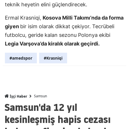
teknik heyetin elini güçlendirecek.
Mersin
Ermal Krasniqi,
Kosova Milli Takımı’nda da forma
İstanbul
giyen
bir isim olarak dikkat çekiyor. Tecrübeli
İzmir
futbolcu, geride kalan sezonu Polonya ekibi
Legia Varşova’da kiralık olarak geçirdi.
Kars
Kastamonu
#amedspor
#Krasniqi
Kayseri
Kırklareli
Kırşehir
Samsun
İşçi Haber
Kocaeli
Samsun'da 12 yıl
Konya
kesinleşmiş hapis cezası
Kütahya