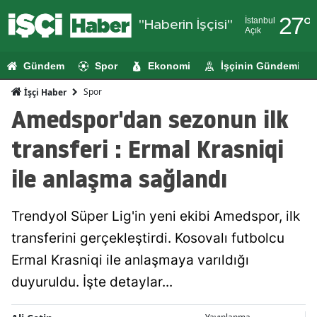
27
°
İstanbul
"Haberin İşçisi"
Açık
Adana
Gündem
Spor
Ekonomi
İşçinin Gündemi
Adıyaman
Spor
İşçi Haber
Afyonkarahi
Amedspor'dan sezonun ilk
Ağrı
transferi : Ermal Krasniqi
Amasya
ile anlaşma sağlandı
Ankara
Trendyol Süper Lig'in yeni ekibi Amedspor, ilk
Antalya
transferini gerçekleştirdi. Kosovalı futbolcu
Artvin
Ermal Krasniqi ile anlaşmaya varıldığı
Aydın
duyuruldu. İşte detaylar...
Balıkesir