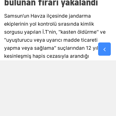
bulunan firari yakalandı
Malatya
Samsun’un Havza ilçesinde jandarma
Manisa
ekiplerinin yol kontrolü sırasında kimlik
Kahramanm
sorgusu yapılan İ.T’nin, ''kasten öldürme'' ve
''uyuşturucu veya uyarıcı madde ticareti
Mardin
yapma veya sağlama'' suçlarından 12 yıl
Muğla
kesinleşmiş hapis cezasıyla arandığı
Muş
belirlendi. Firari hükümlü, işlemlerinin
ardından cezaevine gönderildi.
Nevşehir
Niğde
Damla Eroğlu
Yayınlanma
09 Ağustos 2026 - 00:58
Editör
Ordu
Rize
Sakarya