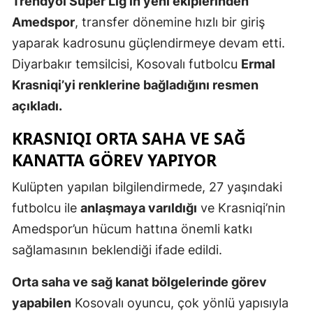
Trendyol Süper Lig’in yeni ekiplerinden
Edirne
Amedspor
, transfer dönemine hızlı bir giriş
yaparak kadrosunu güçlendirmeye devam etti.
Elazığ
Diyarbakır temsilcisi, Kosovalı futbolcu
Ermal
Erzincan
Krasniqi’yi renklerine bağladığını resmen
Erzurum
açıkladı.
Eskişehir
KRASNIQI ORTA SAHA VE SAĞ
KANATTA GÖREV YAPIYOR
Gaziantep
Kulüpten yapılan bilgilendirmede, 27 yaşındaki
Giresun
futbolcu ile
anlaşmaya varıldığı
ve Krasniqi’nin
Gümüşhan
Amedspor’un hücum hattına önemli katkı
Hakkari
sağlamasının beklendiği ifade edildi.
Hatay
Orta saha ve sağ kanat bölgelerinde görev
yapabilen
Kosovalı oyuncu, çok yönlü yapısıyla
Isparta