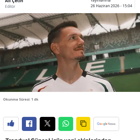
Ali Çetin
Yayınlanma
26 Haziran 2026 - 15:04
Editör
Bilecik
Bingöl
Bitlis
Bolu
Burdur
Bursa
Çanakkale
Çankırı
Okunma Süresi: 1 dk
Çorum
Denizli
Diyarbakır