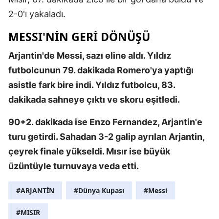
2-0'ı yakaladı.
Mersin
MESSI'NİN GERİ DÖNÜŞÜ
İstanbul
İzmir
Arjantin'de Messi, sazı eline aldı. Yıldız
futbolcunun 79. dakikada Romero'ya yaptığı
Kars
asistle fark bire indi. Yıldız futbolcu, 83.
Kastamonu
dakikada sahneye çıktı ve skoru eşitledi.
Kayseri
90+2. dakikada ise Enzo Fernandez, Arjantin'e
Kırklareli
turu getirdi. Sahadan 3-2 galip ayrılan Arjantin,
çeyrek finale yükseldi. Mısır ise büyük
Kırşehir
üzüntüyle turnuvaya veda etti.
Kocaeli
#ARJANTİN
#Dünya Kupası
#Messi
Konya
#MISIR
Kütahya