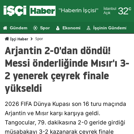
32
°
İstanbul
"Haberin İşçisi"
Açık
Adana
Gündem
Spor
Ekonomi
İşçinin Gündemi
Adıyaman
Spor
İşçi Haber
Afyonkarahi
Arjantin 2-0'dan döndü!
Ağrı
Messi önderliğinde Mısır'ı 3-
Amasya
2 yenerek çeyrek finale
Ankara
yükseldi
Antalya
2026 FIFA Dünya Kupası son 16 turu maçında
Artvin
Arjantin ve Mısır karşı karşıya geldi.
Aydın
Tangocular, 79. dakikasına 2-0 geride girdiği
Balıkesir
müsabakayı 3-2 kazanarak çeyrek finale