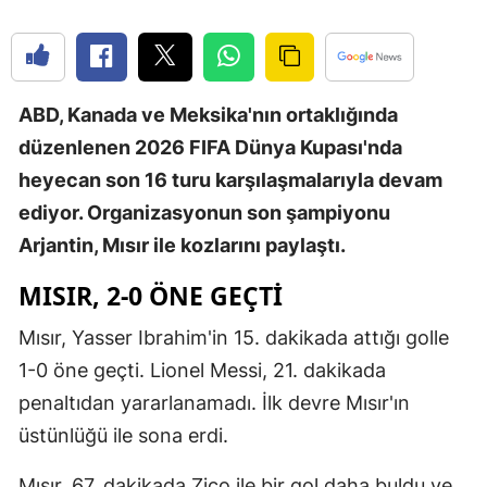
Edirne
Elazığ
ABD, Kanada ve Meksika'nın ortaklığında
Erzincan
düzenlenen 2026 FIFA Dünya Kupası'nda
Erzurum
heyecan son 16 turu karşılaşmalarıyla devam
Eskişehir
ediyor. Organizasyonun son şampiyonu
Arjantin, Mısır ile kozlarını paylaştı.
Gaziantep
MISIR, 2-0 ÖNE GEÇTİ
Giresun
Mısır, Yasser Ibrahim'in 15. dakikada attığı golle
Gümüşhan
1-0 öne geçti. Lionel Messi, 21. dakikada
Hakkari
penaltıdan yararlanamadı. İlk devre Mısır'ın
Hatay
üstünlüğü ile sona erdi.
Isparta
Mısır, 67. dakikada Zico ile bir gol daha buldu ve