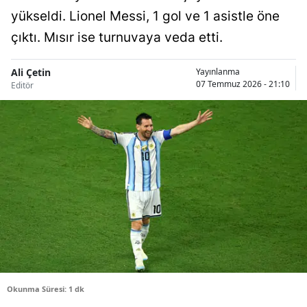
yükseldi. Lionel Messi, 1 gol ve 1 asistle öne
Bilecik
çıktı. Mısır ise turnuvaya veda etti.
Bingöl
Bitlis
Ali Çetin
Yayınlanma
07 Temmuz 2026 - 21:10
Editör
Bolu
Burdur
Bursa
Çanakkale
Çankırı
Çorum
Denizli
Okunma Süresi: 1 dk
Diyarbakır