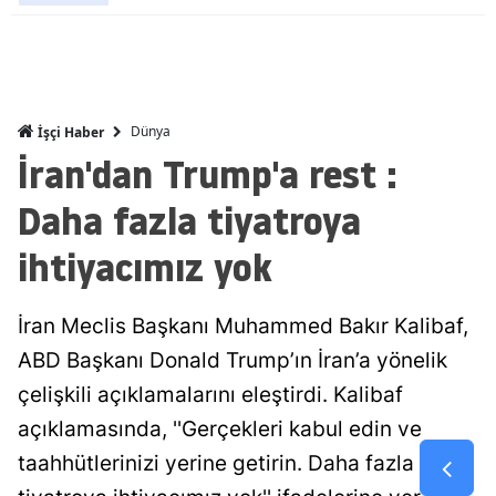
Malatya
Manisa
Kahramanm
Dünya
İşçi Haber
İran'dan Trump'a rest :
Mardin
Daha fazla tiyatroya
Muğla
ihtiyacımız yok
Muş
Nevşehir
İran Meclis Başkanı Muhammed Bakır Kalibaf,
Niğde
ABD Başkanı Donald Trump’ın İran’a yönelik
çelişkili açıklamalarını eleştirdi. Kalibaf
Ordu
açıklamasında, ''Gerçekleri kabul edin ve
Rize
taahhütlerinizi yerine getirin. Daha fazla
Sakarya