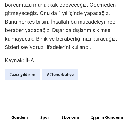
borcumuzu muhakkak ödeyeceğiz. Ödemeden
Samsun
gitmeyeceğiz. Onu da 1 yıl içinde yapacağız.
Siirt
Bunu herkes bilsin. İnşallah bu mücadeleyi hep
beraber yapacağız. Dışarıda dışlanmış kimse
Sinop
kalmayacak. Birlik ve beraberliğimizi kuracağız.
Sivas
Sizleri seviyoruz" ifadelerini kullandı.
Tekirdağ
Kaynak: İHA
Tokat
#aziz yıldırım
##fenerbahçe
Trabzon
Tunceli
Şanlıurfa
Uşak
Gündem
Spor
Ekonomi
İşçinin Gündemi
Van