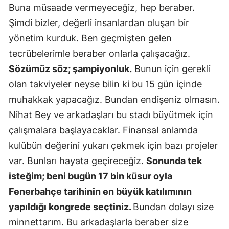
Buna müsaade vermeyeceğiz, hep beraber.
Malatya
Şimdi bizler, değerli insanlardan oluşan bir
Manisa
yönetim kurduk. Ben geçmişten gelen
tecrübelerimle beraber onlarla çalışacağız.
Kahramanm
Sözümüz söz; şampiyonluk.
Bunun için gerekli
Mardin
olan takviyeler neyse bilin ki bu 15 gün içinde
muhakkak yapacağız. Bundan endişeniz olmasın.
Muğla
Nihat Bey ve arkadaşları bu stadı büyütmek için
Muş
çalışmalara başlayacaklar. Finansal anlamda
Nevşehir
kulübün değerini yukarı çekmek için bazı projeler
var. Bunları hayata geçireceğiz.
Sonunda tek
Niğde
isteğim; beni bugün 17 bin küsur oyla
Ordu
Fenerbahçe tarihinin en büyük katılımının
Rize
yapıldığı kongrede seçtiniz.
Bundan dolayı size
minnettarım. Bu arkadaşlarla beraber size
Sakarya