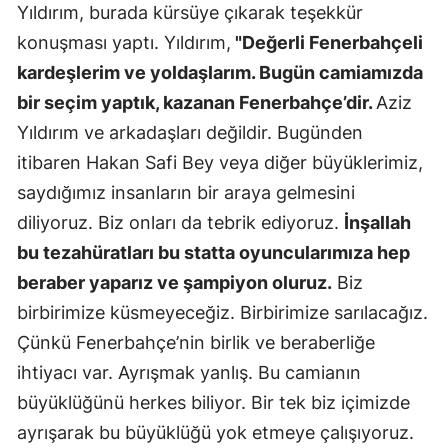
Yıldırım, burada kürsüye çıkarak teşekkür
Mersin
konuşması yaptı. Yıldırım,
"Değerli Fenerbahçeli
İstanbul
kardeşlerim ve yoldaşlarım. Bugün camiamızda
bir seçim yaptık, kazanan Fenerbahçe’dir.
Aziz
İzmir
Yıldırım ve arkadaşları değildir. Bugünden
Kars
itibaren Hakan Safi Bey veya diğer büyüklerimiz,
saydığımız insanların bir araya gelmesini
Kastamonu
diliyoruz. Biz onları da tebrik ediyoruz.
İnşallah
Kayseri
bu tezahüratları bu statta oyuncularımıza hep
Kırklareli
beraber yaparız ve şampiyon oluruz.
Biz
birbirimize küsmeyeceğiz. Birbirimize sarılacağız.
Kırşehir
Çünkü Fenerbahçe’nin birlik ve beraberliğe
Kocaeli
ihtiyacı var. Ayrışmak yanlış. Bu camianın
Konya
büyüklüğünü herkes biliyor. Bir tek biz içimizde
ayrışarak bu büyüklüğü yok etmeye çalışıyoruz.
Kütahya