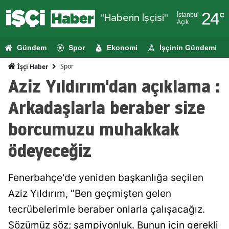
24
°
İstanbul
"Haberin İşçisi"
Açık
Adana
Gündem
Spor
Ekonomi
İşçinin Gündemi
Adıyaman
Spor
İşçi Haber
Afyonkarahi
Aziz Yıldırım'dan açıklama :
Ağrı
Arkadaşlarla beraber size
Amasya
borcumuzu muhakkak
Ankara
ödeyeceğiz
Antalya
Fenerbahçe'de yeniden başkanlığa seçilen
Artvin
Aziz Yıldırım, "Ben geçmişten gelen
Aydın
tecrübelerimle beraber onlarla çalışacağız.
Balıkesir
Sözümüz söz; şampiyonluk. Bunun için gerekli