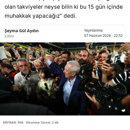
olan takviyeler neyse bilin ki bu 15 gün içinde
Bilecik
muhakkak yapacağız" dedi.
Bingöl
Bitlis
Şeyma Gül Aydın
Yayınlanma
07 Haziran 2026 - 22:52
Editör
Bolu
Burdur
Bursa
Çanakkale
Çankırı
Çorum
Denizli
KAYNAK: İHA
Okunma Süresi: 2 dk
Diyarbakır