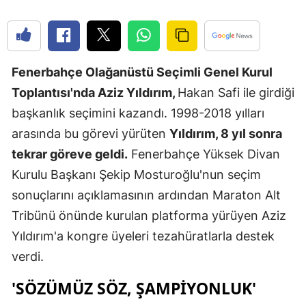
Edirne
Elazığ
Fenerbahçe Olağanüstü Seçimli Genel Kurul
Erzincan
Toplantısı'nda Aziz Yıldırım,
Hakan Safi ile girdiği
Erzurum
başkanlık seçimini kazandı. 1998-2018 yılları
Eskişehir
arasında bu görevi yürüten
Yıldırım, 8 yıl sonra
tekrar göreve geldi.
Fenerbahçe Yüksek Divan
Gaziantep
Kurulu Başkanı Şekip Mosturoğlu'nun seçim
Giresun
sonuçlarını açıklamasının ardından Maraton Alt
Gümüşhan
Tribünü önünde kurulan platforma yürüyen Aziz
Yıldırım'a kongre üyeleri tezahüratlarla destek
Hakkari
verdi.
Hatay
'SÖZÜMÜZ SÖZ, ŞAMPIYONLUK'
Isparta