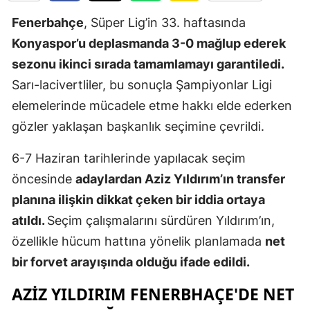
Edirne
Fenerbahçe
, Süper Lig’in 33. haftasında
Konyaspor’u deplasmanda 3-0 mağlup ederek
Elazığ
sezonu ikinci sırada tamamlamayı garantiledi.
Erzincan
Sarı-lacivertliler, bu sonuçla Şampiyonlar Ligi
Erzurum
elemelerinde mücadele etme hakkı elde ederken
gözler yaklaşan başkanlık seçimine çevrildi.
Eskişehir
6-7 Haziran tarihlerinde yapılacak seçim
Gaziantep
öncesinde
adaylardan Aziz Yıldırım’ın transfer
Giresun
planına ilişkin dikkat çeken bir iddia ortaya
Gümüşhan
atıldı.
Seçim çalışmalarını sürdüren Yıldırım’ın,
özellikle hücum hattına yönelik planlamada
net
Hakkari
bir forvet arayışında olduğu ifade edildi.
Hatay
AZIZ YILDIRIM FENERBHAÇE'DE NET
Isparta