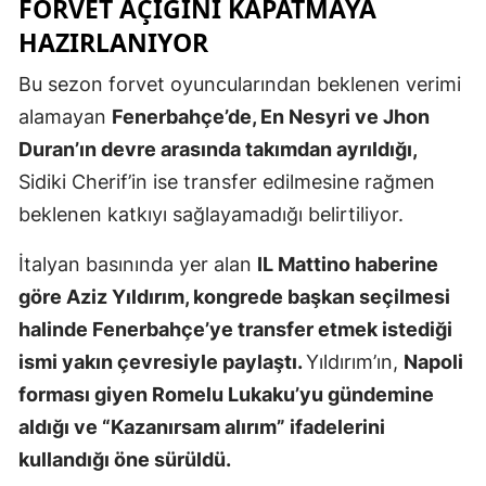
FORVET AÇIĞINI KAPATMAYA
Mersin
HAZIRLANIYOR
İstanbul
Bu sezon forvet oyuncularından beklenen verimi
alamayan
Fenerbahçe’de, En Nesyri ve Jhon
İzmir
Duran’ın devre arasında takımdan ayrıldığı,
Kars
Sidiki Cherif’in ise transfer edilmesine rağmen
Kastamonu
beklenen katkıyı sağlayamadığı belirtiliyor.
Kayseri
İtalyan basınında yer alan
IL Mattino haberine
göre Aziz Yıldırım, kongrede başkan seçilmesi
Kırklareli
halinde Fenerbahçe’ye transfer etmek istediği
Kırşehir
ismi yakın çevresiyle paylaştı.
Yıldırım’ın,
Napoli
Kocaeli
forması giyen Romelu Lukaku’yu gündemine
aldığı ve “Kazanırsam alırım” ifadelerini
Konya
kullandığı öne sürüldü.
Kütahya