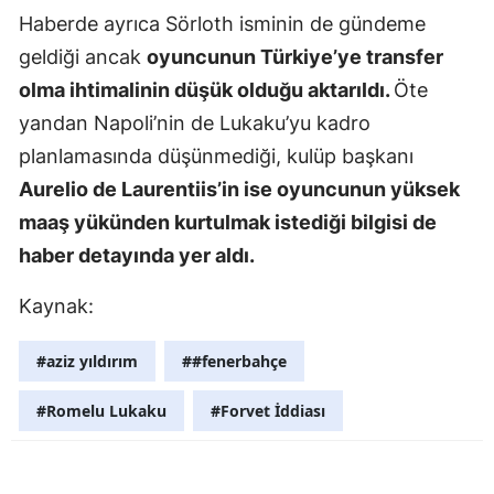
Haberde ayrıca Sörloth isminin de gündeme
Malatya
geldiği ancak
oyuncunun Türkiye’ye transfer
Manisa
olma ihtimalinin düşük olduğu aktarıldı.
Öte
yandan Napoli’nin de Lukaku’yu kadro
Kahramanm
planlamasında düşünmediği, kulüp başkanı
Mardin
Aurelio de Laurentiis’in ise oyuncunun yüksek
Muğla
maaş yükünden kurtulmak istediği bilgisi de
haber detayında yer aldı.
Muş
Kaynak:
Nevşehir
Niğde
#aziz yıldırım
##fenerbahçe
Ordu
#Romelu Lukaku
#Forvet İddiası
Rize
Sakarya