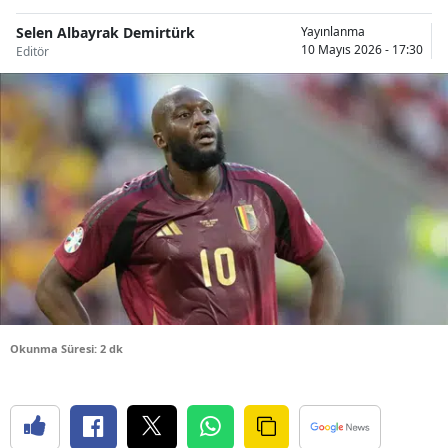
Bilecik
Selen Albayrak Demirtürk
Yayınlanma
10 Mayıs 2026 - 17:30
Editör
Bingöl
Bitlis
Bolu
Burdur
Bursa
Çanakkale
Çankırı
Çorum
Okunma Süresi: 2 dk
Denizli
Diyarbakır