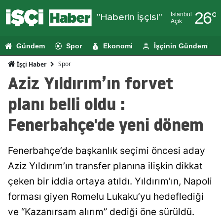
26
°
İstanbul
"Haberin İşçisi"
Açık
Adana
Gündem
Spor
Ekonomi
İşçinin Gündemi
Adıyaman
Spor
İşçi Haber
Afyonkarahi
Aziz Yıldırım’ın forvet
Ağrı
planı belli oldu :
Amasya
Fenerbahçe'de yeni dönem
Ankara
Fenerbahçe’de başkanlık seçimi öncesi aday
Antalya
Aziz Yıldırım’ın transfer planına ilişkin dikkat
Artvin
çeken bir iddia ortaya atıldı. Yıldırım’ın, Napoli
Aydın
forması giyen Romelu Lukaku’yu hedeflediği
ve “Kazanırsam alırım” dediği öne sürüldü.
Balıkesir