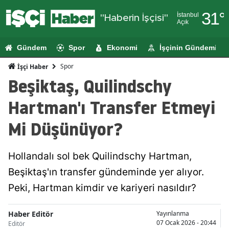
31
°
İstanbul
"Haberin İşçisi"
Açık
Adana
Gündem
Spor
Ekonomi
İşçinin Gündemi
Adıyaman
Spor
İşçi Haber
Afyonkarahi
Beşiktaş, Quilindschy
Ağrı
Hartman'ı Transfer Etmeyi
Amasya
Mi Düşünüyor?
Ankara
Hollandalı sol bek Quilindschy Hartman,
Antalya
Beşiktaş'ın transfer gündeminde yer alıyor.
Artvin
Peki, Hartman kimdir ve kariyeri nasıldır?
Aydın
Haber Editör
Yayınlanma
Balıkesir
07 Ocak 2026 - 20:44
Editör