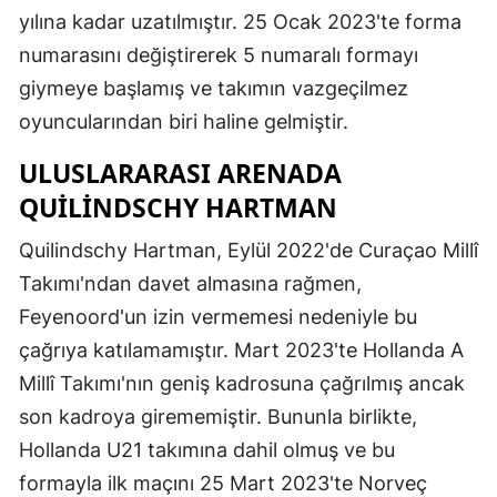
yılına kadar uzatılmıştır. 25 Ocak 2023'te forma
Malatya
numarasını değiştirerek 5 numaralı formayı
Manisa
giymeye başlamış ve takımın vazgeçilmez
oyuncularından biri haline gelmiştir.
Kahramanm
ULUSLARARASI ARENADA
Mardin
QUILINDSCHY HARTMAN
Muğla
Quilindschy Hartman, Eylül 2022'de Curaçao Millî
Muş
Takımı'ndan davet almasına rağmen,
Nevşehir
Feyenoord'un izin vermemesi nedeniyle bu
çağrıya katılamamıştır. Mart 2023'te Hollanda A
Niğde
Millî Takımı'nın geniş kadrosuna çağrılmış ancak
Ordu
son kadroya girememiştir. Bununla birlikte,
Rize
Hollanda U21 takımına dahil olmuş ve bu
formayla ilk maçını 25 Mart 2023'te Norveç
Sakarya