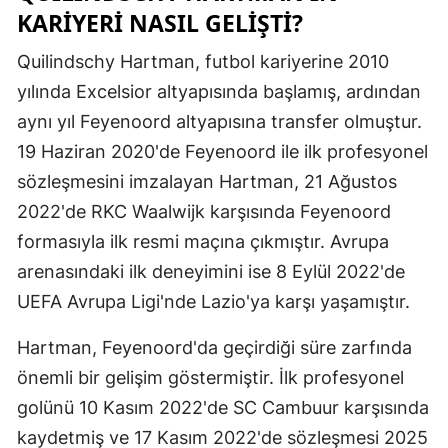
KARIYERI NASIL GELIŞTI?
Mersin
Quilindschy Hartman, futbol kariyerine 2010
İstanbul
yılında Excelsior altyapısında başlamış, ardından
İzmir
aynı yıl Feyenoord altyapısına transfer olmuştur.
19 Haziran 2020'de Feyenoord ile ilk profesyonel
Kars
sözleşmesini imzalayan Hartman, 21 Ağustos
Kastamonu
2022'de RKC Waalwijk karşısında Feyenoord
Kayseri
formasıyla ilk resmi maçına çıkmıştır. Avrupa
arenasındaki ilk deneyimini ise 8 Eylül 2022'de
Kırklareli
UEFA Avrupa Ligi'nde Lazio'ya karşı yaşamıştır.
Kırşehir
Hartman, Feyenoord'da geçirdiği süre zarfında
Kocaeli
önemli bir gelişim göstermiştir. İlk profesyonel
Konya
golünü 10 Kasım 2022'de SC Cambuur karşısında
kaydetmiş ve 17 Kasım 2022'de sözleşmesi 2025
Kütahya