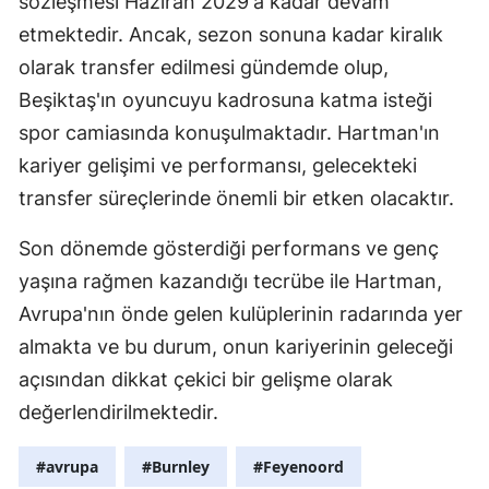
sözleşmesi Haziran 2029'a kadar devam
etmektedir. Ancak, sezon sonuna kadar kiralık
Yozgat
olarak transfer edilmesi gündemde olup,
Zonguldak
Beşiktaş'ın oyuncuyu kadrosuna katma isteği
Aksaray
spor camiasında konuşulmaktadır. Hartman'ın
kariyer gelişimi ve performansı, gelecekteki
Bayburt
transfer süreçlerinde önemli bir etken olacaktır.
Karaman
Son dönemde gösterdiği performans ve genç
Kırıkkale
yaşına rağmen kazandığı tecrübe ile Hartman,
Batman
Avrupa'nın önde gelen kulüplerinin radarında yer
almakta ve bu durum, onun kariyerinin geleceği
Şırnak
açısından dikkat çekici bir gelişme olarak
Bartın
değerlendirilmektedir.
Ardahan
#avrupa
#Burnley
#Feyenoord
Iğdır