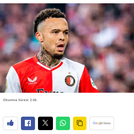
Bilecik
Bingöl
Bitlis
Bolu
Burdur
Bursa
Çanakkale
Çankırı
Okunma Süresi: 2 dk
Çorum
Denizli
Diyarbakır