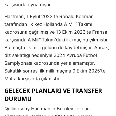
karşısında oynamıştır.
Samsun
Hartman, 1 Eylül 2023'te Ronald Koeman
Siirt
tarafından ilk kez Hollanda A Millî Takımı
Sinop
kadrosuna çağrılmış ve 13 Ekim 2023'te Fransa
karşısında A Millî Takım'daki ilk maçına çıkmıştır.
Sivas
Bu maçta ilk millî golünü de kaydetmiştir. Ancak,
Tekirdağ
diz sakatlığı nedeniyle 2024 Avrupa Futbol
Tokat
Şampiyonası kadrosunda yer alamamıştır.
Sakatlık sonrası ilk millî maçına 9 Ekim 2025'te
Trabzon
Malta karşısında çıkmıştır.
Tunceli
GELECEK PLANLARI VE TRANSFER
Şanlıurfa
DURUMU
Uşak
Quilindschy Hartman'ın Burnley ile olan
Van