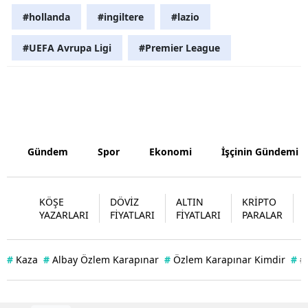
#hollanda
#ingiltere
#lazio
Yalova
#UEFA Avrupa Ligi
#Premier League
Karabük
Kilis
Osmaniye
Düzce
Gündem
Spor
Ekonomi
İşçinin Gündemi
KÖŞE
DÖVİZ
ALTIN
KRİPTO
YAZARLARI
FİYATLARI
FİYATLARI
PARALAR
#
Kaza
#
Albay Özlem Karapınar
#
Özlem Karapınar Kimdir
#
#