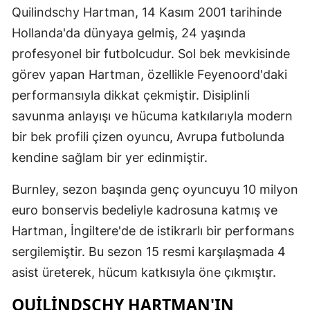
Quilindschy Hartman, 14 Kasım 2001 tarihinde
Edirne
Hollanda'da dünyaya gelmiş, 24 yaşında
Elazığ
profesyonel bir futbolcudur. Sol bek mevkisinde
görev yapan Hartman, özellikle Feyenoord'daki
Erzincan
performansıyla dikkat çekmiştir. Disiplinli
Erzurum
savunma anlayışı ve hücuma katkılarıyla modern
Eskişehir
bir bek profili çizen oyuncu, Avrupa futbolunda
kendine sağlam bir yer edinmiştir.
Gaziantep
Giresun
Burnley, sezon başında genç oyuncuyu 10 milyon
euro bonservis bedeliyle kadrosuna katmış ve
Gümüşhan
Hartman, İngiltere'de de istikrarlı bir performans
Hakkari
sergilemiştir. Bu sezon 15 resmi karşılaşmada 4
asist üreterek, hücum katkısıyla öne çıkmıştır.
Hatay
QUILINDSCHY HARTMAN'IN
Isparta