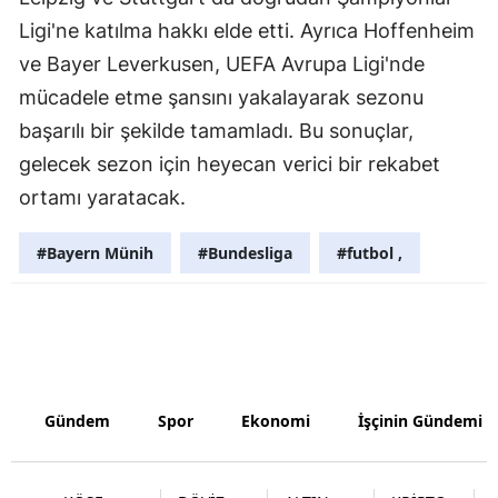
Ligi'ne katılma hakkı elde etti. Ayrıca Hoffenheim
Malatya
ve Bayer Leverkusen, UEFA Avrupa Ligi'nde
Manisa
mücadele etme şansını yakalayarak sezonu
Kahramanm
başarılı bir şekilde tamamladı. Bu sonuçlar,
gelecek sezon için heyecan verici bir rekabet
Mardin
ortamı yaratacak.
Muğla
#Bayern Münih
#Bundesliga
#futbol ,
Muş
Nevşehir
Niğde
Ordu
Gündem
Spor
Ekonomi
İşçinin Gündemi
Rize
Sakarya