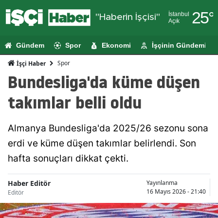
25
°
İstanbul
"Haberin İşçisi"
Açık
Adana
Gündem
Spor
Ekonomi
İşçinin Gündemi
Adıyaman
Spor
İşçi Haber
Afyonkarahi
Bundesliga'da küme düşen
Ağrı
takımlar belli oldu
Amasya
Almanya Bundesliga'da 2025/26 sezonu sona
Ankara
erdi ve küme düşen takımlar belirlendi. Son
Antalya
hafta sonuçları dikkat çekti.
Artvin
Haber Editör
Yayınlanma
Aydın
16 Mayıs 2026 - 21:40
Editör
Balıkesir