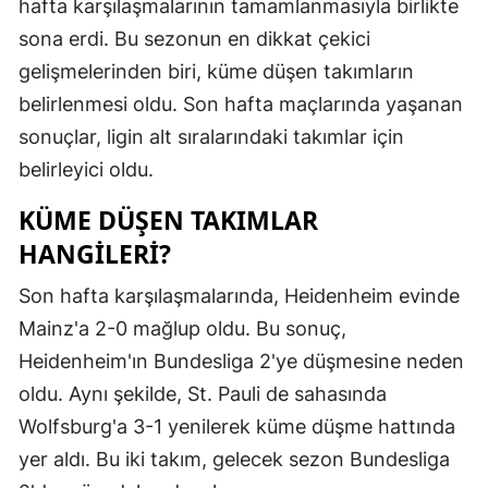
hafta karşılaşmalarının tamamlanmasıyla birlikte
Edirne
sona erdi. Bu sezonun en dikkat çekici
gelişmelerinden biri, küme düşen takımların
Elazığ
belirlenmesi oldu. Son hafta maçlarında yaşanan
Erzincan
sonuçlar, ligin alt sıralarındaki takımlar için
Erzurum
belirleyici oldu.
Eskişehir
KÜME DÜŞEN TAKIMLAR
HANGILERI?
Gaziantep
Son hafta karşılaşmalarında, Heidenheim evinde
Giresun
Mainz'a 2-0 mağlup oldu. Bu sonuç,
Gümüşhan
Heidenheim'ın Bundesliga 2'ye düşmesine neden
Hakkari
oldu. Aynı şekilde, St. Pauli de sahasında
Wolfsburg'a 3-1 yenilerek küme düşme hattında
Hatay
yer aldı. Bu iki takım, gelecek sezon Bundesliga
Isparta