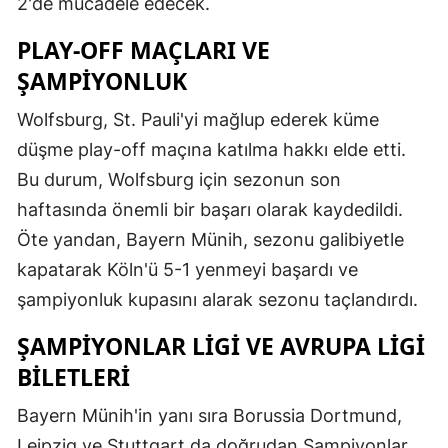
2'de mücadele edecek.
Mersin
PLAY-OFF MAÇLARI VE
İstanbul
ŞAMPIYONLUK
İzmir
Wolfsburg, St. Pauli'yi mağlup ederek küme
düşme play-off maçına katılma hakkı elde etti.
Kars
Bu durum, Wolfsburg için sezonun son
Kastamonu
haftasında önemli bir başarı olarak kaydedildi.
Kayseri
Öte yandan, Bayern Münih, sezonu galibiyetle
kapatarak Köln'ü 5-1 yenmeyi başardı ve
Kırklareli
şampiyonluk kupasını alarak sezonu taçlandırdı.
Kırşehir
ŞAMPIYONLAR LIGI VE AVRUPA LIGI
Kocaeli
BILETLERI
Konya
Bayern Münih'in yanı sıra Borussia Dortmund,
Kütahya
Leipzig ve Stuttgart da doğrudan Şampiyonlar