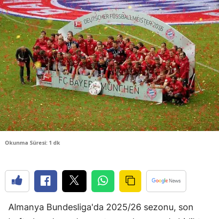
Bilecik
Bingöl
Bitlis
Bolu
Burdur
Bursa
Çanakkale
Okunma Süresi: 1 dk
Çankırı
Çorum
Denizli
Almanya Bundesliga'da 2025/26 sezonu, son
Diyarbakır