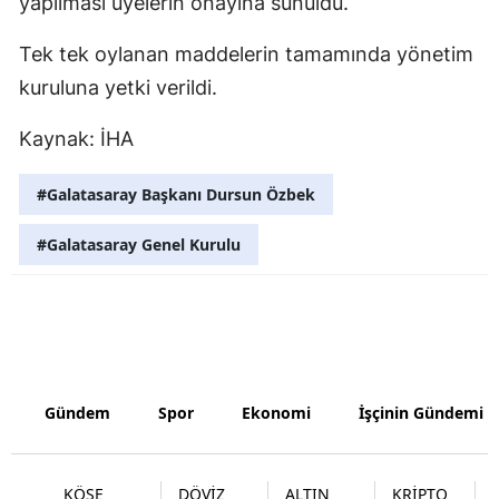
yapılması üyelerin onayına sunuldu.
Malatya
Tek tek oylanan maddelerin tamamında yönetim
Manisa
kuruluna yetki verildi.
Kahramanm
Kaynak: İHA
Mardin
#Galatasaray Başkanı Dursun Özbek
Muğla
#Galatasaray Genel Kurulu
Muş
Nevşehir
Niğde
Ordu
Gündem
Spor
Ekonomi
İşçinin Gündemi
Rize
Sakarya
KÖŞE
DÖVİZ
ALTIN
KRİPTO