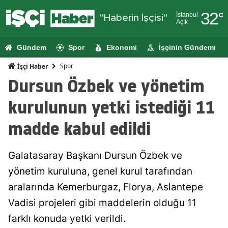
32
°
İstanbul
"Haberin İşçisi"
Açık
Adana
Gündem
Spor
Ekonomi
İşçinin Gündemi
Adıyaman
Spor
İşçi Haber
Afyonkarahi
Dursun Özbek ve yönetim
Ağrı
kurulunun yetki istediği 11
Amasya
madde kabul edildi
Ankara
Galatasaray Başkanı Dursun Özbek ve
Antalya
yönetim kuruluna, genel kurul tarafından
Artvin
aralarında Kemerburgaz, Florya, Aslantepe
Aydın
Vadisi projeleri gibi maddelerin olduğu 11
farklı konuda yetki verildi.
Balıkesir