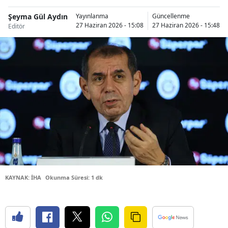
Bilecik
Şeyma Gül Aydın
Yayınlanma
Güncellenme
27 Haziran 2026 - 15:08
27 Haziran 2026 - 15:48
Editör
Bingöl
Bitlis
Bolu
Burdur
Bursa
Çanakkale
Çankırı
Çorum
KAYNAK: İHA
Okunma Süresi: 1 dk
Denizli
Diyarbakır