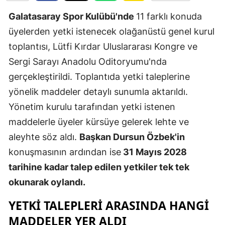
Edirne
Galatasaray Spor Kulübü'nde
11 farklı konuda
üyelerden yetki istenecek olağanüstü genel kurul
Elazığ
toplantısı, Lütfi Kırdar Uluslararası Kongre ve
Erzincan
Sergi Sarayı Anadolu Oditoryumu'nda
Erzurum
gerçekleştirildi. Toplantıda yetki taleplerine
yönelik maddeler detaylı sunumla aktarıldı.
Eskişehir
Yönetim kurulu tarafından yetki istenen
Gaziantep
maddelerle üyeler kürsüye gelerek lehte ve
Giresun
aleyhte söz aldı.
Başkan Dursun Özbek'in
konuşmasının ardından ise
31 Mayıs 2028
Gümüşhan
tarihine kadar talep edilen yetkiler tek tek
Hakkari
okunarak oylandı.
Hatay
YETKI TALEPLERI ARASINDA HANGI
MADDELER YER ALDI
Isparta