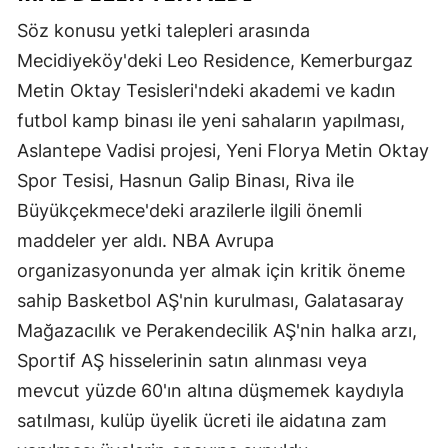
Mersin
Söz konusu yetki talepleri arasında
Mecidiyeköy'deki Leo Residence, Kemerburgaz
İstanbul
Metin Oktay Tesisleri'ndeki akademi ve kadın
İzmir
futbol kamp binası ile yeni sahaların yapılması,
Aslantepe Vadisi projesi, Yeni Florya Metin Oktay
Kars
Spor Tesisi, Hasnun Galip Binası, Riva ile
Kastamonu
Büyükçekmece'deki arazilerle ilgili önemli
Kayseri
maddeler yer aldı. NBA Avrupa
organizasyonunda yer almak için kritik öneme
Kırklareli
sahip Basketbol AŞ'nin kurulması, Galatasaray
Kırşehir
Mağazacılık ve Perakendecilik AŞ'nin halka arzı,
Kocaeli
Sportif AŞ hisselerinin satın alınması veya
mevcut yüzde 60'ın altına düşmemek kaydıyla
Konya
satılması, kulüp üyelik ücreti ile aidatına zam
Kütahya