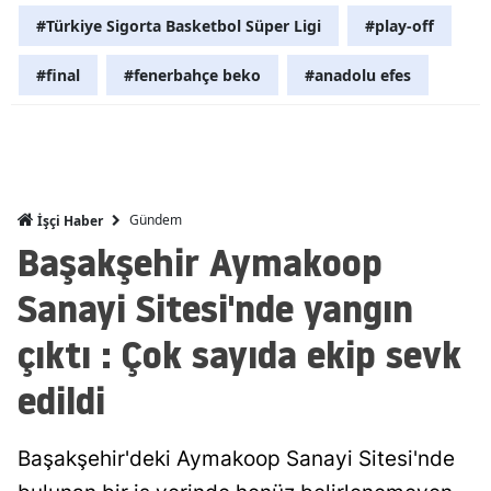
#Türkiye Sigorta Basketbol Süper Ligi
#play-off
Mersin
#final
#fenerbahçe beko
#anadolu efes
İstanbul
İzmir
Kars
Kastamonu
Gündem
İşçi Haber
Başakşehir Aymakoop
Kayseri
Sanayi Sitesi'nde yangın
Kırklareli
çıktı : Çok sayıda ekip sevk
Kırşehir
edildi
Kocaeli
Konya
Başakşehir'deki Aymakoop Sanayi Sitesi'nde
Kütahya