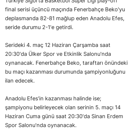
Türkiye Sigorta Basketbol Süper Ligi play-off
Edirne
final serisi üçüncü maçında Fenerbahçe Beko'yu
deplasmanda 82-81 mağlup eden Anadolu Efes,
Elazığ
seride durumu 2-1'e getirdi.
Erzincan
Erzurum
Serideki 4. maç 12 Haziran Çarşamba saat
20:30'da Ülker Spor ve Etkinlik Salonu'nda
Eskişehir
oynanacak. Fenerbahçe Beko, taraftarı önündeki
Gaziantep
bu maçı kazanması durumunda şampiyonluğunu
ilan edecek.
Giresun
Gümüşhan
Anadolu Efes'in kazanması halinde ise;
Hakkari
şampiyonu belirleyecek olan serinin 5. maçı 14
Haziran Cuma günü saat 20:30'da Sinan Erdem
Hatay
Spor Salonu'nda oynanacak.
Isparta