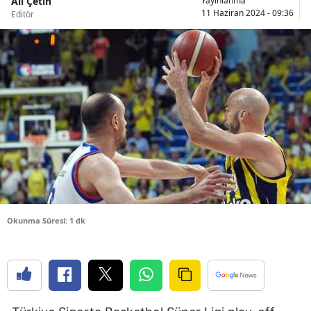
Ali Çetin
Yayınlanma
11 Haziran 2024 - 09:36
Editör
Bilecik
Bingöl
Bitlis
Bolu
Burdur
Bursa
Çanakkale
Çankırı
Okunma Süresi: 1 dk
Çorum
Denizli
Diyarbakır