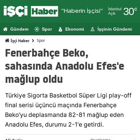
30
°
İstanbul
"Haberin İşçisi"
Açık
Adana
Gündem
Spor
Ekonomi
İşçinin Gündemi
Adıyaman
Spor
İşçi Haber
Afyonkarahi
Fenerbahçe Beko,
Ağrı
sahasında Anadolu Efes'e
Amasya
mağlup oldu
Ankara
Türkiye Sigorta Basketbol Süper Ligi play-off
Antalya
final serisi üçüncü maçında Fenerbahçe
Artvin
Beko'yu deplasmanda 82-81 mağlup eden
Aydın
Anadolu Efes, durumu 2-1'e getirdi.
Balıkesir