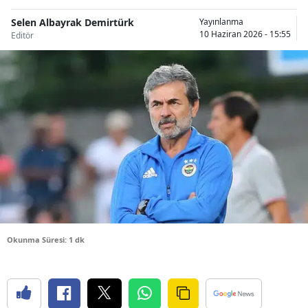
Bilecik
Selen Albayrak Demirtürk
Yayınlanma
10 Haziran 2026 - 15:55
Editör
Bingöl
Bitlis
Bolu
Burdur
Bursa
Çanakkale
Çankırı
Çorum
Okunma Süresi: 1 dk
Denizli
Diyarbakır