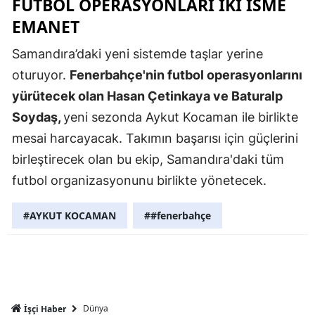
FUTBOL OPERASYONLARI İKI İSME
Mersin
EMANET
İstanbul
Samandıra’daki yeni sistemde taşlar yerine
oturuyor.
Fenerbahçe'nin futbol operasyonlarını
İzmir
yürütecek olan Hasan Çetinkaya ve Baturalp
Kars
Soydaş,
yeni sezonda Aykut Kocaman ile birlikte
Kastamonu
mesai harcayacak. Takımın başarısı için güçlerini
birleştirecek olan bu ekip, Samandıra'daki tüm
Kayseri
futbol organizasyonunu birlikte yönetecek.
Kırklareli
#AYKUT KOCAMAN
##fenerbahçe
Kırşehir
Kocaeli
Konya
Kütahya
Dünya
İşçi Haber