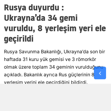
Rusya duyurdu :
Malatya
Ukrayna’da 34 gemi
Manisa
vuruldu, 8 yerleşim yeri ele
Kahramanm
geçirildi
Mardin
Muğla
Rusya Savunma Bakanlığı, Ukrayna’da son bir
Muş
haftada 31 kuru yük gemisi ve 3 römorkör
olmak üzere toplam 34 geminin vurulduğunu
Nevşehir
açıkladı. Bakanlık ayrıca Rus güçlerinin 8
Niğde
yerleşim yerini ele geçirdiğini bildirdi.
Ordu
Damla Eroğlu
Yayınlanma
Rize
08 Ağustos 2026 - 01:00
Editör
Sakarya