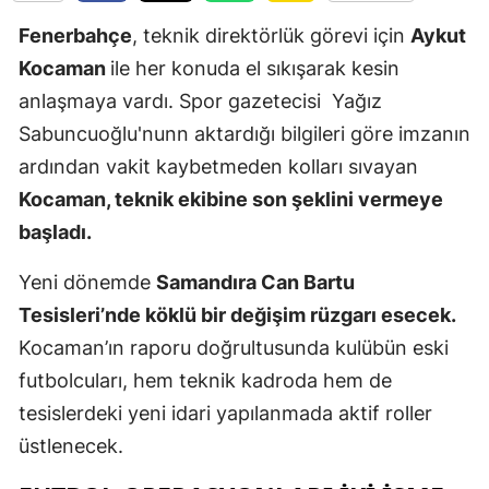
Edirne
Fenerbahçe
, teknik direktörlük görevi için
Aykut
Kocaman
ile her konuda el sıkışarak kesin
Elazığ
anlaşmaya vardı. Spor gazetecisi Yağız
Erzincan
Sabuncuoğlu'nunn aktardığı bilgileri göre imzanın
Erzurum
ardından vakit kaybetmeden kolları sıvayan
Kocaman, teknik ekibine son şeklini vermeye
Eskişehir
başladı.
Gaziantep
Yeni dönemde
Samandıra Can Bartu
Giresun
Tesisleri’nde köklü bir değişim rüzgarı esecek.
Gümüşhan
Kocaman’ın raporu doğrultusunda kulübün eski
futbolcuları, hem teknik kadroda hem de
Hakkari
tesislerdeki yeni idari yapılanmada aktif roller
Hatay
üstlenecek.
Isparta