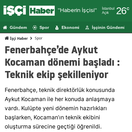
26
°
İstanbul
"Haberin İşçisi"
Açık
Adana
Gündem
Spor
Ekonomi
İşçinin Gündemi
Adıyaman
Spor
İşçi Haber
Afyonkarahi
Fenerbahçe’de Aykut
Ağrı
Kocaman dönemi başladı :
Amasya
Teknik ekip şekilleniyor
Ankara
Fenerbahçe, teknik direktörlük konusunda
Antalya
Aykut Kocaman ile her konuda anlaşmaya
Artvin
vardı. Kulüpte yeni dönemin hazırlıkları
Aydın
başlarken, Kocaman’ın teknik ekibini
oluşturma sürecine geçtiği öğrenildi.
Balıkesir