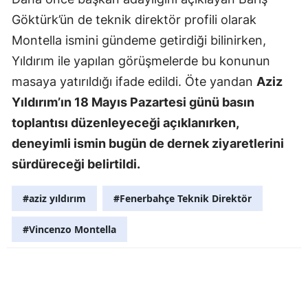
Göktürk’ün de teknik direktör profili olarak
Mersin
Montella ismini gündeme getirdiği bilinirken,
İstanbul
Yıldırım ile yapılan görüşmelerde bu konunun
İzmir
masaya yatırıldığı ifade edildi. Öte yandan
Aziz
Yıldırım’ın 18 Mayıs Pazartesi günü basın
Kars
toplantısı düzenleyeceği açıklanırken,
Kastamonu
deneyimli ismin bugün de dernek ziyaretlerini
Kayseri
sürdüreceği belirtildi.
Kırklareli
#aziz yıldırım
#Fenerbahçe Teknik Direktör
Kırşehir
#Vincenzo Montella
Kocaeli
Konya
Kütahya