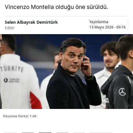
Vincenzo Montella olduğu öne sürüldü.
Bilecik
Bingöl
Selen Albayrak Demirtürk
Yayınlanma
13 Mayıs 2026 - 09:16
Editör
Bitlis
Bolu
Burdur
Bursa
Çanakkale
Çankırı
Çorum
Denizli
Okunma Süresi: 1 dk
Diyarbakır