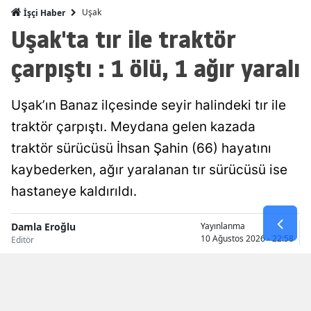
Uşak
İşçi Haber
Malatya
Uşak'ta tır ile traktör
Manisa
çarpıştı : 1 ölü, 1 ağır yaralı
Kahramanm
Uşak’ın Banaz ilçesinde seyir halindeki tır ile
Mardin
traktör çarpıştı. Meydana gelen kazada
Muğla
traktör sürücüsü İhsan Şahin (66) hayatını
Muş
kaybederken, ağır yaralanan tır sürücüsü ise
hastaneye kaldırıldı.
Nevşehir
Niğde
Damla Eroğlu
Yayınlanma
10 Ağustos 2026 - 22:58
Editör
Ordu
Rize
Sakarya