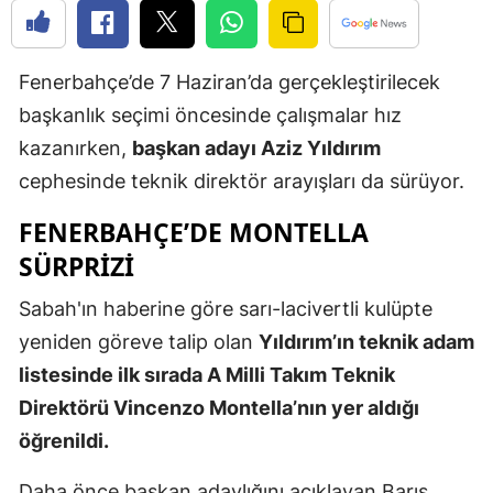
Edirne
Elazığ
Fenerbahçe’de 7 Haziran’da gerçekleştirilecek
başkanlık seçimi öncesinde çalışmalar hız
Erzincan
kazanırken,
başkan adayı Aziz Yıldırım
Erzurum
cephesinde teknik direktör arayışları da sürüyor.
Eskişehir
FENERBAHÇE’DE MONTELLA
Gaziantep
SÜRPRIZI
Giresun
Sabah'ın haberine göre sarı-lacivertli kulüpte
yeniden göreve talip olan
Yıldırım’ın teknik adam
Gümüşhan
listesinde ilk sırada A Milli Takım Teknik
Hakkari
Direktörü Vincenzo Montella’nın yer aldığı
Hatay
öğrenildi.
Isparta
Daha önce başkan adaylığını açıklayan Barış