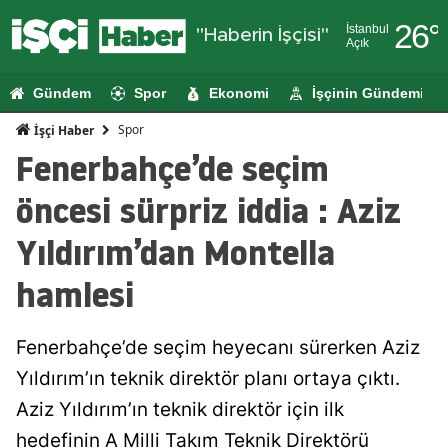
26
°
İstanbul
"Haberin İşçisi"
Açık
Adana
Gündem
Spor
Ekonomi
İşçinin Gündemi
Adıyaman
Spor
İşçi Haber
Afyonkarahi
Fenerbahçe’de seçim
Ağrı
öncesi sürpriz iddia : Aziz
Amasya
Yıldırım’dan Montella
Ankara
hamlesi
Antalya
Fenerbahçe’de seçim heyecanı sürerken Aziz
Artvin
Yıldırım’ın teknik direktör planı ortaya çıktı.
Aydın
Aziz Yıldırım’ın teknik direktör için ilk
Balıkesir
hedefinin A Milli Takım Teknik Direktörü