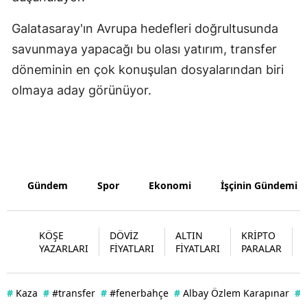
Yozgat
Galatasaray'ın Avrupa hedefleri doğrultusunda
savunmaya yapacağı bu olası yatırım, transfer
Zonguldak
döneminin en çok konuşulan dosyalarından biri
Aksaray
olmaya aday görünüyor.
Bayburt
Karaman
Kırıkkale
Gündem
Spor
Ekonomi
İşçinin Gündemi
Batman
Şırnak
KÖŞE
DÖVİZ
ALTIN
KRİPTO
YAZARLARI
FİYATLARI
FİYATLARI
PARALAR
Bartın
Ardahan
#
Kaza
#
#transfer
#
#fenerbahçe
#
Albay Özlem Karapınar
#
Iğdır