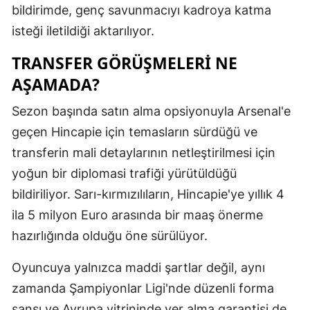
bildirimde, genç savunmacıyı kadroya katma
Malatya
isteği iletildiği aktarılıyor.
Manisa
TRANSFER GÖRÜŞMELERI NE
Kahramanm
AŞAMADA?
Mardin
Sezon başında satın alma opsiyonuyla Arsenal'e
geçen Hincapie için temasların sürdüğü ve
Muğla
transferin mali detaylarının netleştirilmesi için
Muş
yoğun bir diplomasi trafiği yürütüldüğü
Nevşehir
bildiriliyor. Sarı-kırmızılıların, Hincapie'ye yıllık 4
ila 5 milyon Euro arasında bir maaş önerme
Niğde
hazırlığında olduğu öne sürülüyor.
Ordu
Oyuncuya yalnızca maddi şartlar değil, aynı
Rize
zamanda Şampiyonlar Ligi'nde düzenli forma
Sakarya
şansı ve Avrupa vitrininde yer alma garantisi de