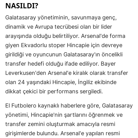
NASILDI?
Mersin
Galatasaray yönetiminin, savunmaya genç,
İstanbul
dinamik ve Avrupa tecrübesi olan bir lider
İzmir
arayışında olduğu belirtiliyor. Arsenal'de forma
giyen Ekvadorlu stoper Hincapie için devreye
Kars
girildiği ve oyuncunun Galatasaray'ın öncelikli
Kastamonu
transfer hedefi olduğu ifade ediliyor. Bayer
Kayseri
Leverkusen'den Arsenal'e kiralık olarak transfer
olan 24 yaşındaki Hincapie, İngiliz ekibinde
Kırklareli
dikkat çekici bir performans sergiledi.
Kırşehir
El Futbolero kaynaklı haberlere göre, Galatasaray
Kocaeli
yönetimi, Hincapie'nin şartlarını öğrenmek ve
Konya
transfer zemini oluşturmak amacıyla resmi
girişimlerde bulundu. Arsenal'e yapılan resmi
Kütahya