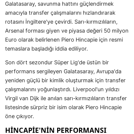
Galatasaray, savunma hattını güçlendirmek
Edirne
amacıyla transfer çalışmalarını hızlandırarak
Elazığ
rotasını İngiltere'ye çevirdi. Sarı-kırmızılıların,
Arsenal forması giyen ve piyasa değeri 50 milyon
Erzincan
Euro olarak belirlenen Piero Hincapie için resmi
Erzurum
temaslara başladığı iddia ediliyor.
Eskişehir
Son dört sezondur Süper Lig'de üstün bir
Gaziantep
performans sergileyen Galatasaray, Avrupa'da
yeniden güçlü bir kimlik oluşturmak için transfer
Giresun
çalışmalarını yoğunlaştırdı. Liverpool'un yıldızı
Gümüşhan
Virgil van Dijk ile anılan sarı-kırmızılıların transfer
Hakkari
listesinde sürpriz bir isim olarak Piero Hincapie
öne çıkıyor.
Hatay
HINCAPIE'NIN PERFORMANSI
Isparta