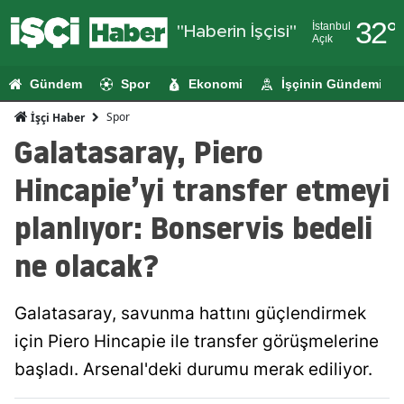
32
°
İstanbul
"Haberin İşçisi"
Açık
Adana
Gündem
Spor
Ekonomi
İşçinin Gündemi
Adıyaman
Spor
İşçi Haber
Afyonkarahi
Galatasaray, Piero
Ağrı
Hincapie’yi transfer etmeyi
Amasya
planlıyor: Bonservis bedeli
Ankara
ne olacak?
Antalya
Galatasaray, savunma hattını güçlendirmek
Artvin
için Piero Hincapie ile transfer görüşmelerine
Aydın
başladı. Arsenal'deki durumu merak ediliyor.
Balıkesir