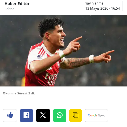
Haber Editör
Yayınlanma
Bilecik
13 Mayıs 2026 - 16:54
Editör
Bingöl
Bitlis
Bolu
Burdur
Bursa
Çanakkale
Çankırı
Okunma Süresi: 2 dk
Çorum
Denizli
Diyarbakır