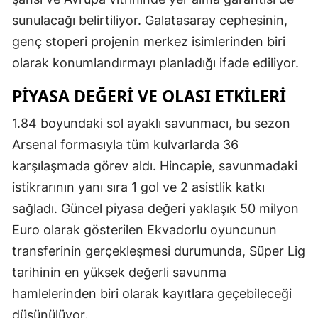
sunulacağı belirtiliyor. Galatasaray cephesinin,
Samsun
genç stoperi projenin merkez isimlerinden biri
Siirt
olarak konumlandırmayı planladığı ifade ediliyor.
Sinop
PIYASA DEĞERI VE OLASI ETKILERI
Sivas
1.84 boyundaki sol ayaklı savunmacı, bu sezon
Tekirdağ
Arsenal formasıyla tüm kulvarlarda 36
karşılaşmada görev aldı. Hincapie, savunmadaki
Tokat
istikrarının yanı sıra 1 gol ve 2 asistlik katkı
Trabzon
sağladı. Güncel piyasa değeri yaklaşık 50 milyon
Tunceli
Euro olarak gösterilen Ekvadorlu oyuncunun
transferinin gerçekleşmesi durumunda, Süper Lig
Şanlıurfa
tarihinin en yüksek değerli savunma
Uşak
hamlelerinden biri olarak kayıtlara geçebileceği
düşünülüyor.
Van