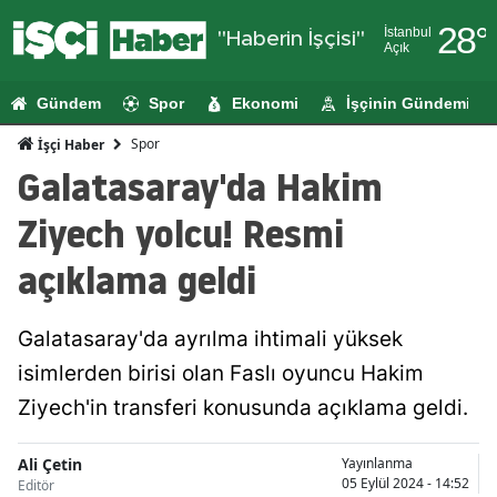
28
°
İstanbul
"Haberin İşçisi"
Açık
Adana
Gündem
Spor
Ekonomi
İşçinin Gündemi
Adıyaman
Spor
İşçi Haber
Afyonkarahi
Galatasaray'da Hakim
Ağrı
Ziyech yolcu! Resmi
Amasya
açıklama geldi
Ankara
Galatasaray'da ayrılma ihtimali yüksek
Antalya
isimlerden birisi olan Faslı oyuncu Hakim
Artvin
Ziyech'in transferi konusunda açıklama geldi.
Aydın
Ali Çetin
Yayınlanma
Balıkesir
05 Eylül 2024 - 14:52
Editör