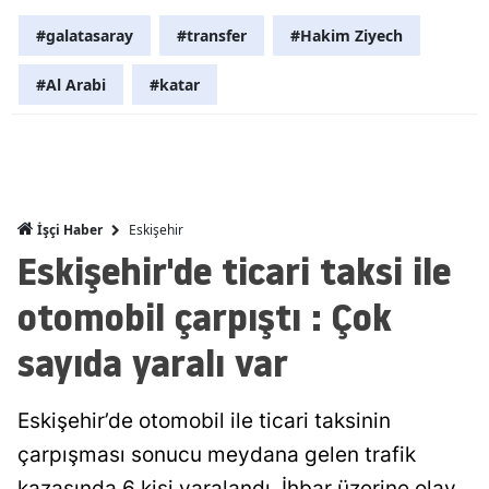
Malatya
#galatasaray
#transfer
#Hakim Ziyech
Manisa
#Al Arabi
#katar
Kahramanm
Mardin
Muğla
Eskişehir
İşçi Haber
Eskişehir'de ticari taksi ile
Muş
otomobil çarpıştı : Çok
Nevşehir
Niğde
sayıda yaralı var
Ordu
Eskişehir’de otomobil ile ticari taksinin
Rize
çarpışması sonucu meydana gelen trafik
Sakarya
kazasında 6 kişi yaralandı. İhbar üzerine olay