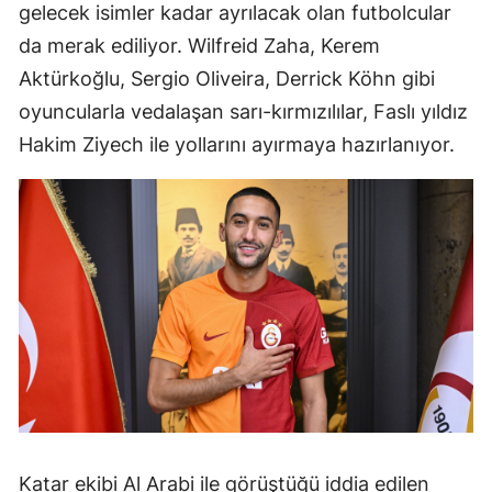
gelecek isimler kadar ayrılacak olan futbolcular
Edirne
da merak ediliyor. Wilfreid Zaha, Kerem
Elazığ
Aktürkoğlu, Sergio Oliveira, Derrick Köhn gibi
oyuncularla vedalaşan sarı-kırmızılılar, Faslı yıldız
Erzincan
Hakim Ziyech ile yollarını ayırmaya hazırlanıyor.
Erzurum
Eskişehir
Gaziantep
Giresun
Gümüşhan
Hakkari
Hatay
Isparta
Katar ekibi Al Arabi ile görüştüğü iddia edilen