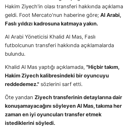
Hakim Ziyech'in olası transferi hakkında açıklama
Mersin
geldi. Foot Mercato'nun haberine göre;
Al Arabi,
İstanbul
Faslı yıldızı kadrosuna katmaya yakın.
İzmir
Al Arabi Yöneticisi Khalid Al Mas, Faslı
Kars
futbolcunun transferi hakkında açıklamalarda
bulundu.
Kastamonu
Kayseri
Khalid Al Mas yaptığı açıklamada,
"Hiçbir takım,
Hakim Ziyech kalibresindeki bir oyuncuyu
Kırklareli
reddedemez."
sözlerini sarf etti.
Kırşehir
Öte yandan
Ziyech transferinin detaylarına dair
Kocaeli
konuşamayacağını söyleyen Al Mas, takıma her
Konya
zaman en iyi oyuncuları transfer etmek
istediklerini söyledi.
Kütahya