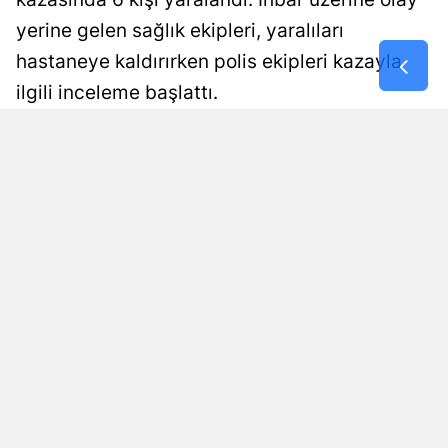
yerine gelen sağlık ekipleri, yaralıları
Samsun
hastaneye kaldırırken polis ekipleri kazayla
Siirt
ilgili inceleme başlattı.
Sinop
Damla Eroğlu
Yayınlanma
Güncellenme
Sivas
07 Ağustos 2026 - 18:26
07 Ağustos 2026 - 18:30
Editör
Tekirdağ
Tokat
Trabzon
Tunceli
Şanlıurfa
Uşak
Van