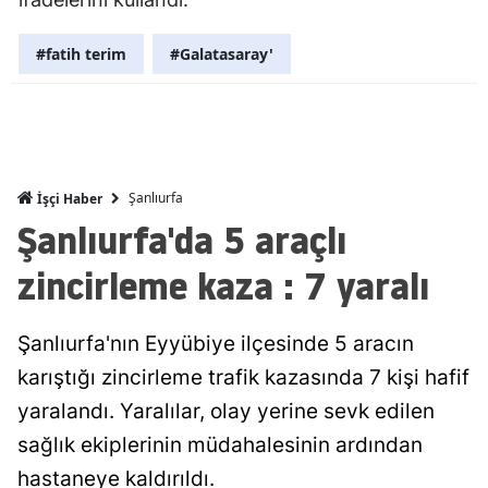
Malatya
#fatih terim
#Galatasaray'
Manisa
Kahramanm
Mardin
Şanlıurfa
İşçi Haber
Muğla
Şanlıurfa'da 5 araçlı
Muş
zincirleme kaza : 7 yaralı
Nevşehir
Şanlıurfa'nın Eyyübiye ilçesinde 5 aracın
Niğde
karıştığı zincirleme trafik kazasında 7 kişi hafif
Ordu
yaralandı. Yaralılar, olay yerine sevk edilen
Rize
sağlık ekiplerinin müdahalesinin ardından
hastaneye kaldırıldı.
Sakarya