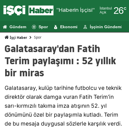
26
°
İstanbul
"Haberin İşçisi"
Açık
Adana
Gündem
Spor
Ekonomi
İşçinin Gündemi
Adıyaman
Spor
İşçi Haber
Afyonkarahi
Galatasaray'dan Fatih
Ağrı
Terim paylaşımı : 52 yıllık
Amasya
bir miras
Ankara
Galatasaray, kulüp tarihine futbolcu ve teknik
Antalya
direktör olarak damga vuran Fatih Terim'in
Artvin
sarı-kırmızılı takıma imza atışının 52. yıl
Aydın
dönümünü özel bir paylaşımla kutladı. Terim
de bu mesaja duygusal sözlerle karşılık verdi.
Balıkesir