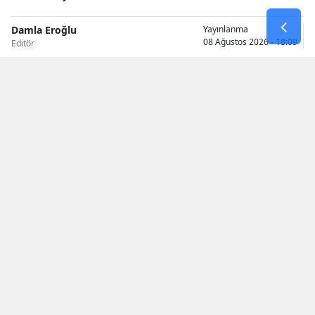
Samsun
Damla Eroğlu
Yayınlanma
08 Ağustos 2026 - 18:09
Editör
Siirt
Sinop
Sivas
Tekirdağ
Tokat
Trabzon
Tunceli
Okunma Süresi: 1 dk
Şanlıurfa
Uşak
Van