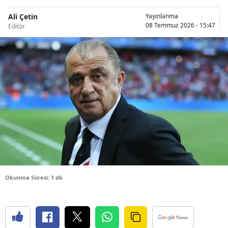
Bilecik
Ali Çetin
Yayınlanma
08 Temmuz 2026 - 15:47
Editör
Bingöl
Bitlis
Bolu
Burdur
Bursa
Çanakkale
Çankırı
Çorum
Okunma Süresi: 1 dk
Denizli
Diyarbakır