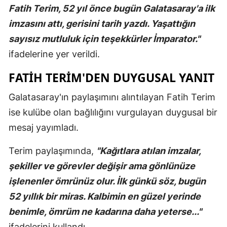
Fatih Terim, 52 yıl önce bugün Galatasaray'a ilk
Mersin
imzasını attı, gerisini tarih yazdı. Yaşattığın
İstanbul
sayısız mutluluk için teşekkürler İmparator."
ifadelerine yer verildi.
İzmir
FATİH TERİM'DEN DUYGUSAL YANIT
Kars
Galatasaray'ın paylaşımını alıntılayan Fatih Terim
Kastamonu
ise kulübe olan bağlılığını vurgulayan duygusal bir
Kayseri
mesaj yayımladı.
Kırklareli
Terim paylaşımında,
"Kağıtlara atılan imzalar,
Kırşehir
şekiller ve görevler değişir ama gönlünüze
Kocaeli
işlenenler ömrünüz olur. İlk günkü söz, bugün
52 yıllık bir miras. Kalbimin en güzel yerinde
Konya
benimle, ömrüm ne kadarına daha yeterse..."
Kütahya
ifadelerini kullandı.