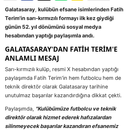
Edirne
Galatasaray
,
kulübün efsane isimlerinden Fatih
Terim'in sarı-kırmızılı formayı ilk kez giydiği
Elazığ
günün 52. yıl dönümünü sosyal medya
Erzincan
hesabından yaptığı paylaşımla andı.
Erzurum
GALATASARAY'DAN FATİH TERİM'E
Eskişehir
ANLAMLI MESAJ
Gaziantep
Sarı-kırmızılı kulüp, resmi X hesabından yaptığı
paylaşımda Fatih Terim'in hem futbolcu hem de
Giresun
teknik direktör olarak Galatasaray tarihine
Gümüşhan
unutulmaz başarılar kazandırdığına dikkat çekti.
Hakkari
Paylaşımda,
"Kulübümüze futbolcu ve teknik
Hatay
direktör olarak hizmet ederek hafızalardan
silinmeyecek başarılar kazandıran efsanemiz
Isparta