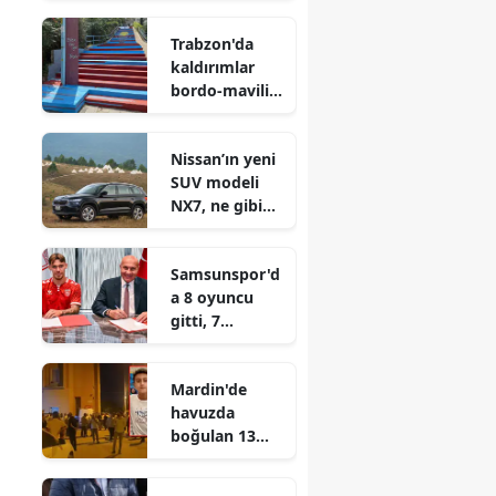
yönelik yeni
Trabzon'da
önlemler neler
kaldırımlar
olacak?
bordo-mavili
renklere
boyanıyor
Nissan’ın yeni
SUV modeli
NX7, ne gibi
özellikler
sunuyor?
Samsunspor'd
a 8 oyuncu
gitti, 7
futbolcu
transfer edildi
Mardin'de
havuzda
boğulan 13
yaşındaki
Orhan Dozen