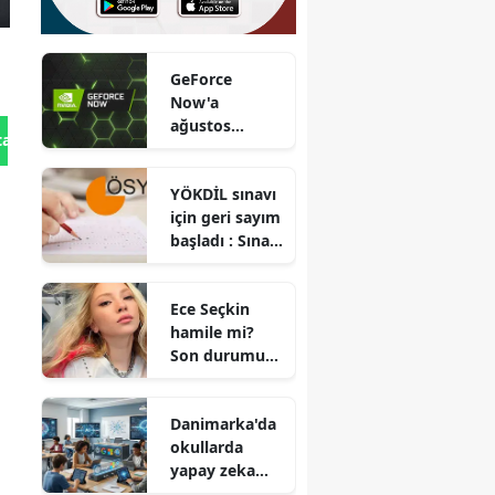
GeForce
Now'a
ağustos
tan Gönder
ayında hangi
oyunlar
YÖKDİL sınavı
eklenecek?
için geri sayım
başladı : Sınav
saat kaçta
başlayacak?
Ece Seçkin
hamile mi?
Son durumu
hakkında
neler
Danimarka'da
biliniyor?
okullarda
yapay zeka
kullanımına