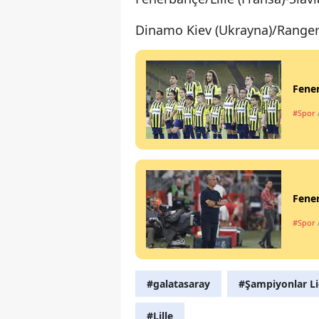
Dinamo Kiev (Ukrayna)/Rangers
Fener
#Spor
Fener
#Spor
#galatasaray
#Şampiyonlar Li
#Lille