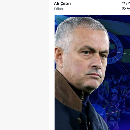
Ali Çetin
Yayı
05 A
Editör