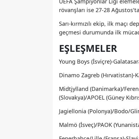
UEFA Şampiyonlar Ligi elemeler
rövanşları ise 27-28 Ağustos'ta
Sarı-kırmızılı ekip, ilk maçı d
geçmesi durumunda ilk mücad
EŞLEŞMELER
Young Boys (İsviçre)-Galatasar
Dinamo Zagreb (Hırvatistan)-K
Midtjylland (Danimarka)/Feren
(Slovakya)/APOEL (Güney Kıbr
Jagiellonia (Polonya)/Bodo/Glim
Malmö (İsveç)/PAOK (Yunanist
Fenerbahçe/Lille (Fransa)-Slavi