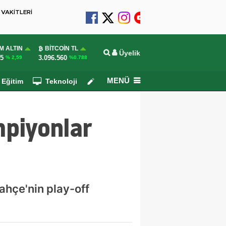
VAKİTLERİ
M ALTIN
BITCOIN TL
Üyelik
55
3.096.560
% 2,59
%0.788
MENÜ
Eğitim
Teknoloji
Köşe Yazarları
mpiyonlar
ahçe'nin play-off