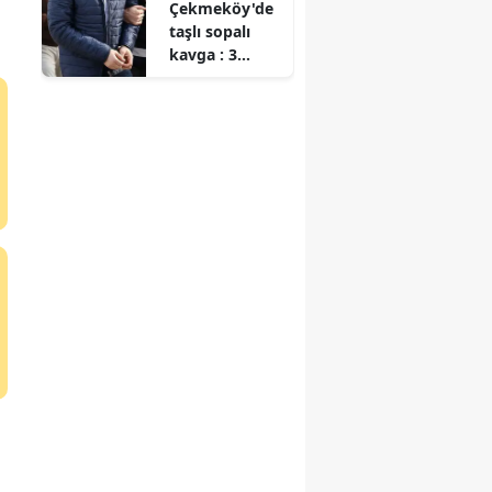
Çekmeköy'de
toprağa verildi
taşlı sopalı
kavga : 3
gözaltı