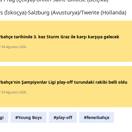
Malatya
 (İskoçya)-Salzburg (Avusturya)/Twente (Hollanda)
Manisa
Kahramanmaraş
bahçe tarihinde 3. kez Sturm Graz ile karşı karşıya gelecek
Mardin
/ 04 Ağustos 2026
Muğla
Muş
Nevşehir
bahçe'nin Şampiyonlar Ligi play-off turundaki rakibi belli oldu
/ 03 Ağustos 2026
Niğde
Ordu
gi
#Young Boys
#play-off
#fenerbahçe
Rize
Sakarya