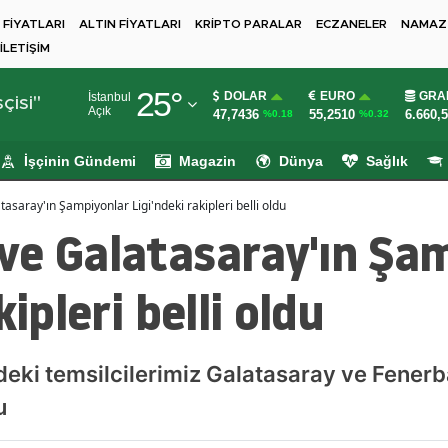
 FİYATLARI
ALTIN FİYATLARI
KRİPTO PARALAR
ECZANELER
NAMAZ 
İLETİŞİM
Adana
25
°
DOLAR
EURO
GRA
İstanbul
Adıyaman
çisi"
Açık
47,7436
55,2510
6.660,
%0.18
%0.32
Afyonkarahisar
İşçinin Gündemi
Magazin
Dünya
Sağlık
Ağrı
saray'ın Şampiyonlar Ligi'ndeki rakipleri belli oldu
Amasya
ve Galatasaray'ın Şa
Ankara
kipleri belli oldu
Antalya
Artvin
eki temsilcilerimiz Galatasaray ve Fenerb
Aydın
u
Balıkesir