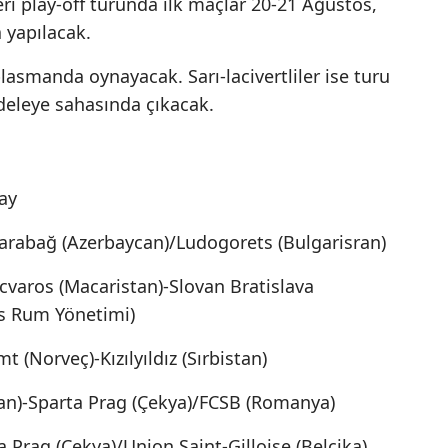
i play-off turunda ilk maçlar 20-21 Ağustos,
Mersin
 yapılacak.
İstanbul
eplasmanda oynayacak. Sarı-lacivertliler ise turu
eleye sahasında çıkacak.
İzmir
Kars
Kastamonu
ay
Kayseri
arabağ (Azerbaycan)/Ludogorets (Bulgarisran)
Kırklareli
cvaros (Macaristan)-Slovan Bratislava
ıs Rum Yönetimi)
Kırşehir
Kocaeli
t (Norveç)-Kızılyıldız (Sırbistan)
Konya
an)-Sparta Prag (Çekya)/FCSB (Romanya)
Kütahya
a Prag (Çekya)/Union Saint-Gilloise (Belçika)