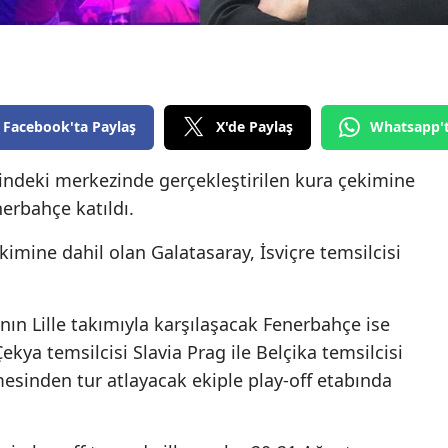
Edirne
Elazığ
Erzincan
Facebook'ta Paylaş
X'de Paylaş
Whatsapp'
Erzurum
tindeki merkezinde gerçekleştirilen kura çekimine
Eskişehir
nerbahçe katıldı.
Gaziantep
mine dahil olan Galatasaray, İsviçre temsilcisi
Giresun
Gümüşhane
ın Lille takımıyla karşılaşacak Fenerbahçe ise
kya temsilcisi Slavia Prag ile Belçika temsilcisi
Hakkari
mesinden tur atlayacak ekiple play-off etabında
Hatay
Isparta