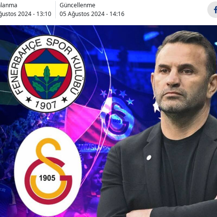
nlanma
Güncellenme
Bilecik
ğustos 2024 - 13:10
05 Ağustos 2024 - 14:16
Bingöl
Bitlis
Bolu
Burdur
Bursa
Çanakkale
Çankırı
Çorum
Denizli
Diyarbakır