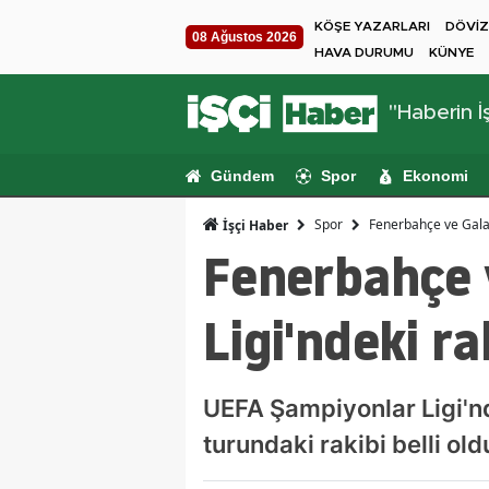
KÖŞE YAZARLARI
DÖVİZ
08 Ağustos 2026
HAVA DURUMU
KÜNYE
"Haberin İş
Gündem
Spor
Ekonomi
Spor
Fenerbahçe ve Galata
İşçi Haber
Fenerbahçe 
Ligi'ndeki ra
UEFA Şampiyonlar Ligi'nd
turundaki rakibi belli old