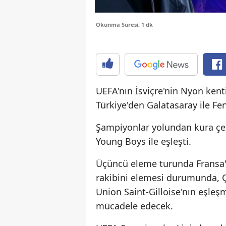
Okunma Süresi: 1 dk
UEFA'nın İsviçre'nin Nyon ken
Türkiye'den Galatasaray ile Fe
Şampiyonlar yolundan kura çeki
Young Boys ile eşleşti.
Üçüncü eleme turunda Fransa'n
rakibini elemesi durumunda, Çe
Union Saint-Gilloise'nın eşleş
mücadele edecek.