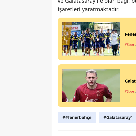
ve Galatasaray ile olan bağı, 
işaretleri yaratmaktadır.
Fener
#Spor
Galat
#Spor
##fenerbahçe
#Galatasaray'