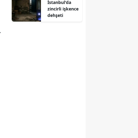
İstanbul'da
ceza kesildi
zincirli işkence
dehşeti
R