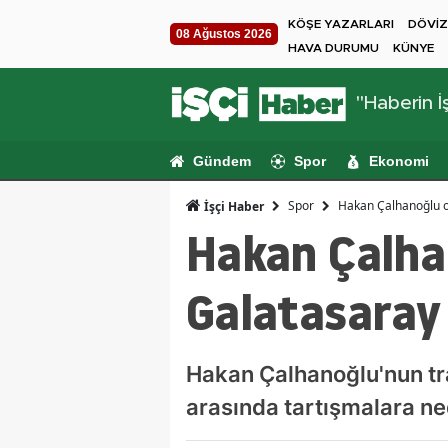
KÖŞE YAZARLARI
DÖVİZ
08 Ağustos 2026
HAVA DURUMU
KÜNYE
"Haberin İş
Gündem
Spor
Ekonomi
Spor
Hakan Çalhanoğlu or
İşçi Haber
Hakan Çalhan
Galatasaray
Hakan Çalhanoğlu'nun tran
arasında tartışmalara ne