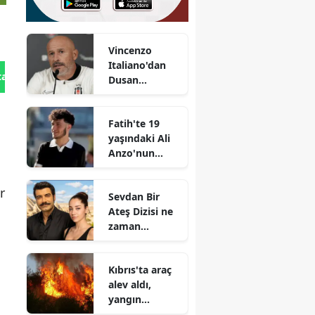
Vincenzo
Italiano'dan
tan Gönder
Dusan
Vlahovic'e
çağrı : Seni
Fatih'te 19
bekliyorum
yaşındaki Ali
Anzo'nun
cinayetinde
yeni gelişme :
r
Sevdan Bir
2 şüpheli daha
Ateş Dizisi ne
adliyeye sevk
zaman
edildi
başlayacak?
Konusu ne ve
Kıbrıs'ta araç
kimler
alev aldı,
oynayacak?
yangın
çevreye sıçradı