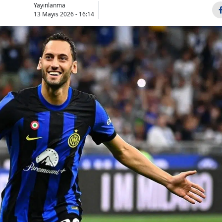
Yayınlanma
Bilecik
13 Mayıs 2026 - 16:14
Bingöl
Bitlis
Bolu
Burdur
Bursa
Çanakkale
Çankırı
Çorum
Denizli
Diyarbakır