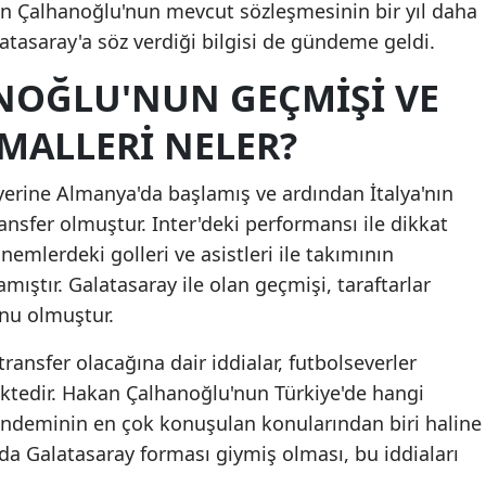
n Çalhanoğlu'nun mevcut sözleşmesinin bir yıl daha
Mersin
tasaray'a söz verdiği bilgisi de gündeme geldi.
İstanbul
OĞLU'NUN GEÇMIŞI VE
İzmir
MALLERI NELER?
Kars
yerine Almanya'da başlamış ve ardından İtalya'nın
Kastamonu
ansfer olmuştur. Inter'deki performansı ile dikkat
emlerdeki golleri ve asistleri ile takımının
Kayseri
mıştır. Galatasaray ile olan geçmişi, taraftarlar
Kırklareli
onu olmuştur.
Kırşehir
ransfer olacağına dair iddialar, futbolseverler
Kocaeli
ktedir. Hakan Çalhanoğlu'nun Türkiye'de hangi
ndeminin en çok konuşulan konularından biri haline
Konya
rda Galatasaray forması giymiş olması, bu iddiaları
Kütahya