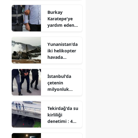
: Kümesteki
Burkay
hayvanlar
Karatepe'ye
telef oldu
yardım eden
şüpheli
tutuklandı
Yunanistan'da
iki helikopter
havada
çarpıştı
İstanbul'da
çetenin
milyonluk
para ağı
deşifre edildi
Tekirdağ'da su
kirliliği
denetimi : 4
işletmeye 4,8
milyon liralık