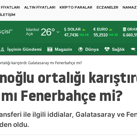
 FİYATLARI
ALTIN FİYATLARI
KRİPTO PARALAR
ECZANELER
NAMAZ 
İLETİŞİM
Adana
26
°
DOLAR
EURO
GRAM
İstanbul
Adıyaman
çisi"
Açık
47,7436
55,2510
6.660,5
%0.18
%0.32
Afyonkarahisar
İşçinin Gündemi
Magazin
Dünya
Sağlık
Ağrı
talığı karıştırdı: Galatasaray mı Fenerbahçe mi?
Amasya
oğlu ortalığı karıştır
Ankara
 mı Fenerbahçe mi?
Antalya
Artvin
sferi ile ilgili iddialar, Galatasaray ve Fe
Aydın
den oldu.
Balıkesir