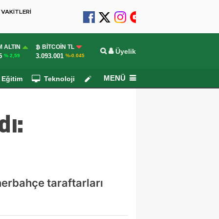
VAKİTLERİ
 ALTIN
BITCOIN TL
Üyelik
5
3.093.001
% 2,59
%-0.045
MENÜ
Eğitim
Teknoloji
Köşe Yazarları
dı:
nerbahçe taraftarları