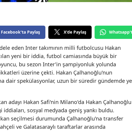
Edirne
Elazığ
Erzincan
Facebook'ta Paylaş
X'de Paylaş
Whatsapp'
Erzurum
adele eden Inter takımının milli futbolcusu Hakan
lan yeni bir iddia, futbol camiasında büyük bir
Eskişehir
 oyuncu, bu sezon Inter'in şampiyonluk yolunda
Gaziantep
ikkatleri üzerine çekti. Hakan Çalhanoğlu'nun
Giresun
na dair spekülasyonlar, uzun bir süredir gündemde ye
Gümüşhane
an adayı Hakan Safi'nin Milano'da Hakan Çalhanoğlu
Hakkari
ği iddiaları, sosyal medyada geniş yankı buldu.
Hatay
aşkan seçilmesi durumunda Çalhanoğlu'na transfer
ahçeli ve Galatasaraylı taraftarlar arasında
Isparta