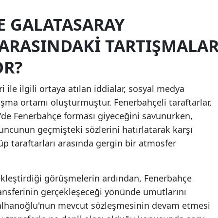
Malatya
E GALATASARAY
Manisa
 ARASINDAKI TARTIŞMALA
Kahramanmaraş
OR?
Mardin
ile ilgili ortaya atılan iddialar, sosyal medya
Muğla
ışma ortamı oluşturmuştur. Fenerbahçeli taraftarlar,
Muş
'de Fenerbahçe forması giyeceğini savunurken,
yuncunun geçmişteki sözlerini hatırlatarak karşı
Nevşehir
üp taraftarları arasında gergin bir atmosfer
Niğde
Ordu
ekleştirdiği görüşmelerin ardından, Fenerbahçe
ransferinin gerçekleşeceği yönünde umutlarını
Rize
 Çalhanoğlu'nun mevcut sözleşmesinin devam etmesi
Sakarya