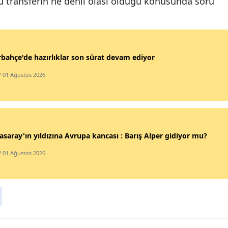
bu transferin ne denli olası olduğu konusunda soru
Samsun
Siirt
bahçe'de hazırlıklar son sürat devam ediyor
Sinop
/ 01 Ağustos 2026
Sivas
Tekirdağ
Tokat
asaray'ın yıldızına Avrupa kancası : Barış Alper gidiyor mu?
Trabzon
/ 01 Ağustos 2026
Tunceli
Şanlıurfa
Uşak
Van