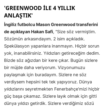
'GREENWOOD ILE 4 YILLIK
Samsun
ANLAŞTIK'
Siirt
İngiliz futbolcu Mason Greenwood transferini
Sinop
de açıklayan Hakan Safi
, "Size söz vermiştim.
Sivas
Sözümün arkasındayım. 2 isim açıkladık.
Spekülasyon yapanlara inanmayın. Hiçbir sorun
Tekirdağ
yok, inanabilirsiniz. Yıldızları getireceğim dedim.
Tokat
Bizde söz ağızdan bir kere çıkar. Bugün sizlere
Trabzon
bir müjde daha veriyorum. Vizyonumuzu
paylaşmak için buradayım. Sizlere ne söz
Tunceli
verdiysem hepsini tek tek yapıyoruz. Dünya
Şanlıurfa
yıldızlarını seyretmekten Fenerbahçe'mizi hiçbir
güç başa çıkamaz. Sizlere layık olmak için gitti
Uşak
dünya yıldızı getirdik. Sizlere verdiğimiz sözü
Van