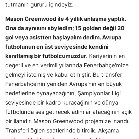
tutmanın gururu içindeyiz.
Yozgat
Mason Greenwood ile 4 yıllık anlaşma yaptık.
Zonguldak
Ona da aynısını söyledim; 15 golden değil 20
Aksaray
gol veya asistten başlayalım dedim. Avrupa
futbolunun en üst seviyesinde kendini
Bayburt
kanıtlamış bir futbolcumuzdur
. Kariyerinin en
Karaman
değerli ve en verimli yıllarında Fenerbahçe'mize
gelmeyi istemiş ve kabul etmiştir. Bu transfer
Kırıkkale
Fenerbahçe’nin yeniden Avrupa’nın en büyük
Batman
hedeflerine oynayacağının, Şampiyonlar Ligi
Şırnak
seviyesinde bir kadro kuracağının ve dünya
futbolunda ses getirecek adımlar atacağının açık
Bartın
bir ilanıdır. Mason Greenwood projemize inandı.
Ardahan
Transferi öğlen saatlerinde bitirdik. Akşama
Iğdır