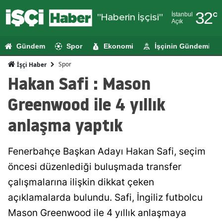
32
°
İstanbul
"Haberin İşçisi"
Açık
Adana
Gündem
Spor
Ekonomi
İşçinin Gündemi
Adıyaman
Spor
İşçi Haber
Afyonkarahi
Hakan Safi : Mason
Ağrı
Greenwood ile 4 yıllık
Amasya
anlaşma yaptık
Ankara
Fenerbahçe Başkan Adayı Hakan Safi, seçim
Antalya
öncesi düzenlediği buluşmada transfer
Artvin
çalışmalarına ilişkin dikkat çeken
Aydın
açıklamalarda bulundu. Safi, İngiliz futbolcu
Mason Greenwood ile 4 yıllık anlaşmaya
Balıkesir