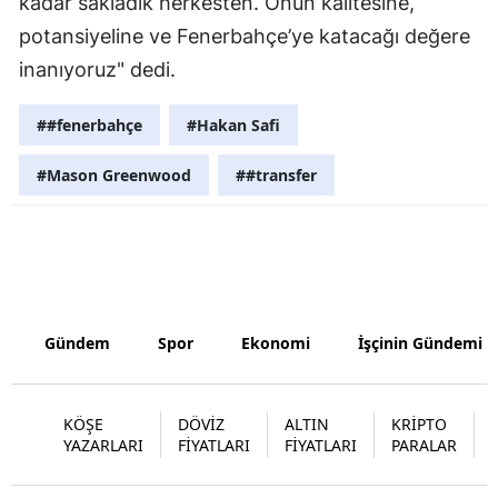
kadar sakladık herkesten. Onun kalitesine,
potansiyeline ve Fenerbahçe’ye katacağı değere
Yalova
inanıyoruz" dedi.
Karabük
##fenerbahçe
#Hakan Safi
Kilis
#Mason Greenwood
##transfer
Osmaniye
Düzce
Gündem
Spor
Ekonomi
İşçinin Gündemi
KÖŞE
DÖVİZ
ALTIN
KRİPTO
YAZARLARI
FİYATLARI
FİYATLARI
PARALAR