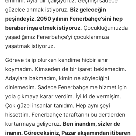
eminim. Aylardır çalışıyoruz. Geçmişi sadece
Mersin
güzelce anmak istiyoruz.
Biz geleceğin
peşindeyiz. 2050 yılının Fenerbahçe’sini hep
İstanbul
beraber inşa etmek istiyoruz
. Çocukluğumuzda
İzmir
yaşadığımız Fenerbahçe’yi çocuklarımıza
yaşatmak istiyoruz.
Kars
Kastamonu
Göreve talip olurken kendime hiçbir sınır
koymadım. Kimseden de bir işaret beklemedim.
Kayseri
Adaylara bakmadım, kimin ne söylediğini
Kırklareli
dinlemedim. Sadece Fenerbahçe'me hizmet için
Kırşehir
yola çıkmaya karar verdim. İyi ki de vermişim.
Çok güzel insanlar tanıdım. Hep aynı şeyi
Kocaeli
hissettim. Fenerbahçe taraftarını bu dertlerden
Konya
kurtarmaya geliyoruz.
Ben inandım, sizler de
inanın. Göreceksiniz, Pazar akşamından itibaren
Kütahya