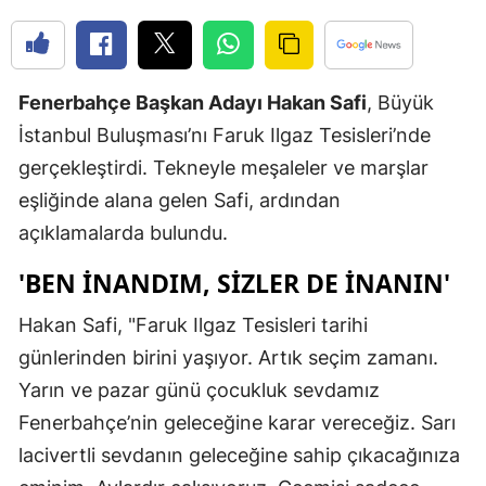
Edirne
Elazığ
Fenerbahçe Başkan Adayı Hakan Safi
, Büyük
Erzincan
İstanbul Buluşması’nı Faruk Ilgaz Tesisleri’nde
Erzurum
gerçekleştirdi. Tekneyle meşaleler ve marşlar
eşliğinde alana gelen Safi, ardından
Eskişehir
açıklamalarda bulundu.
Gaziantep
'BEN INANDIM, SIZLER DE INANIN'
Giresun
Hakan Safi, "Faruk Ilgaz Tesisleri tarihi
Gümüşhan
günlerinden birini yaşıyor. Artık seçim zamanı.
Hakkari
Yarın ve pazar günü çocukluk sevdamız
Fenerbahçe’nin geleceğine karar vereceğiz. Sarı
Hatay
lacivertli sevdanın geleceğine sahip çıkacağınıza
Isparta