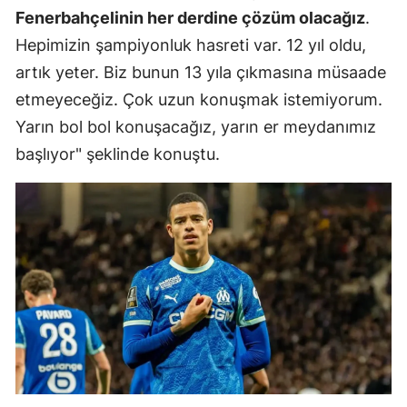
Fenerbahçelinin her derdine çözüm olacağız
.
Malatya
Hepimizin şampiyonluk hasreti var. 12 yıl oldu,
Manisa
artık yeter. Biz bunun 13 yıla çıkmasına müsaade
etmeyeceğiz. Çok uzun konuşmak istemiyorum.
Kahramanm
Yarın bol bol konuşacağız, yarın er meydanımız
Mardin
başlıyor" şeklinde konuştu.
Muğla
Muş
Nevşehir
Niğde
Ordu
Rize
Sakarya