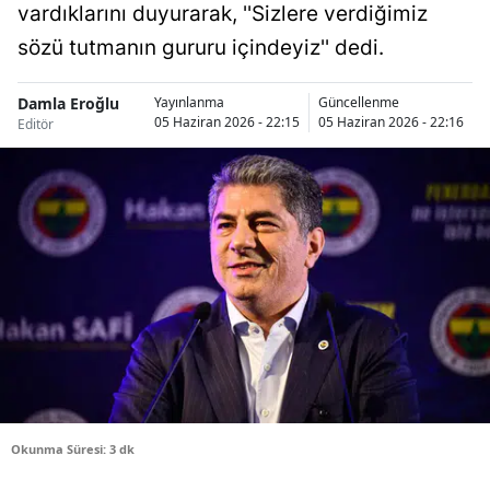
vardıklarını duyurarak, ''Sizlere verdiğimiz
Bilecik
sözü tutmanın gururu içindeyiz'' dedi.
Bingöl
Damla Eroğlu
Yayınlanma
Güncellenme
Bitlis
05 Haziran 2026 - 22:15
05 Haziran 2026 - 22:16
Editör
Bolu
Burdur
Bursa
Çanakkale
Çankırı
Çorum
Denizli
Okunma Süresi: 3 dk
Diyarbakır