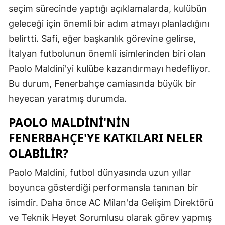
seçim sürecinde yaptığı açıklamalarda, kulübün
Edirne
geleceği için önemli bir adım atmayı planladığını
Elazığ
belirtti. Safi, eğer başkanlık görevine gelirse,
İtalyan futbolunun önemli isimlerinden biri olan
Erzincan
Paolo Maldini'yi kulübe kazandırmayı hedefliyor.
Erzurum
Bu durum, Fenerbahçe camiasında büyük bir
Eskişehir
heyecan yaratmış durumda.
Gaziantep
PAOLO MALDINI'NIN
FENERBAHÇE'YE KATKILARI NELER
Giresun
OLABILIR?
Gümüşhan
Paolo Maldini, futbol dünyasında uzun yıllar
Hakkari
boyunca gösterdiği performansla tanınan bir
Hatay
isimdir. Daha önce AC Milan'da Gelişim Direktörü
ve Teknik Heyet Sorumlusu olarak görev yapmış
Isparta