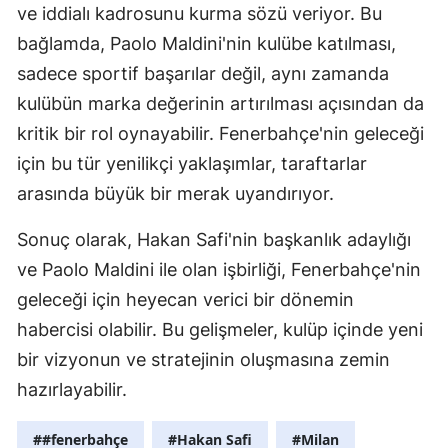
ve iddialı kadrosunu kurma sözü veriyor. Bu
Samsun
bağlamda, Paolo Maldini'nin kulübe katılması,
sadece sportif başarılar değil, aynı zamanda
Siirt
kulübün marka değerinin artırılması açısından da
Sinop
kritik bir rol oynayabilir. Fenerbahçe'nin geleceği
Sivas
için bu tür yenilikçi yaklaşımlar, taraftarlar
arasında büyük bir merak uyandırıyor.
Tekirdağ
Sonuç olarak, Hakan Safi'nin başkanlık adaylığı
Tokat
ve Paolo Maldini ile olan işbirliği, Fenerbahçe'nin
Trabzon
geleceği için heyecan verici bir dönemin
Tunceli
habercisi olabilir. Bu gelişmeler, kulüp içinde yeni
bir vizyonun ve stratejinin oluşmasına zemin
Şanlıurfa
hazırlayabilir.
Uşak
##fenerbahçe
#Hakan Safi
#Milan
Van