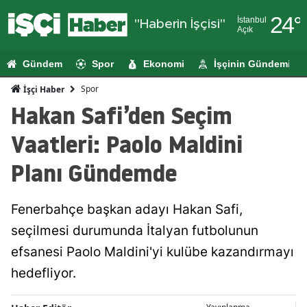
24
°
İstanbul
"Haberin İşçisi"
Açık
Adana
Gündem
Spor
Ekonomi
İşçinin Gündemi
Adıyaman
Spor
İşçi Haber
Afyonkarahi
Hakan Safi’den Seçim
Ağrı
Vaatleri: Paolo Maldini
Amasya
Planı Gündemde
Ankara
Fenerbahçe başkan adayı Hakan Safi,
Antalya
seçilmesi durumunda İtalyan futbolunun
Artvin
efsanesi Paolo Maldini'yi kulübe kazandırmayı
Aydın
hedefliyor.
Balıkesir