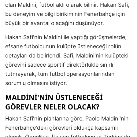
olan Maldini, futbol aklı olarak bilinir. Hakan Safi,
Mersin
bu deneyim ve bilgi birikiminin Fenerbahçe için
İstanbul
büyük bir avantaj olacağını düşünüyor.
İzmir
Hakan Safi'nin Maldini ile yaptığı görüşmelerde,
efsane futbolcunun kulüpte üstleneceği rolün
Kars
detayları da belirlendi. Safi, Maldini'nin kulüpteki
Kastamonu
görevini sadece sportif direktörlükle sınırlı
Kayseri
tutmayarak, tüm futbol operasyonlarından
sorumlu olmasını istiyor.
Kırklareli
MALDINI'NIN ÜSTLENECEĞI
Kırşehir
GÖREVLER NELER OLACAK?
Kocaeli
Hakan Safi'nin planlarına göre, Paolo Maldini'nin
Konya
Fenerbahçe'deki görevleri oldukça kapsamlı
Kütahya
olacak. Öncelikle, İtalyan futbolcunun Türkiye'de