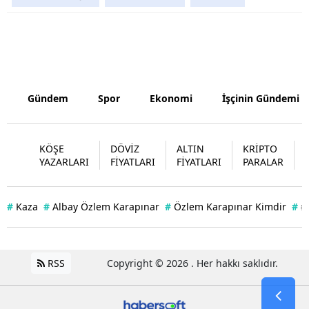
Yozgat
Zonguldak
Aksaray
Gündem
Spor
Ekonomi
İşçinin Gündemi
Bayburt
Karaman
KÖŞE
DÖVİZ
ALTIN
KRİPTO
YAZARLARI
FİYATLARI
FİYATLARI
PARALAR
Kırıkkale
Batman
#
Kaza
#
Albay Özlem Karapınar
#
Özlem Karapınar Kimdir
#
#
Şırnak
Bartın
RSS
Copyright © 2026 . Her hakkı saklıdır.
Ardahan
Iğdır