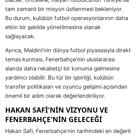
tam zamanlı bir misyon üstlenmesi bekleniyor.
Malatya
Bu durum, kulübün futbol operasyonlarının daha
Manisa
etkin bir şekilde yönetilmesine olanak
Kahramanm
sağlayacak.
Mardin
Ayrıca, Maldini'nin dünya futbol piyasasıyla direkt
temas kurması, Fenerbahçe'nin uluslararası
Muğla
alanda daha rekabetçi bir konuma gelmesine
Muş
yardımcı olabilir. Bu tür bir işbirliği, kulübün
Nevşehir
transfer politikaları ve oyuncu gelişimi açısından
önemli bir adım olarak değerlendiriliyor.
Niğde
HAKAN SAFI'NIN VIZYONU VE
Ordu
FENERBAHÇE'NIN GELECEĞI
Rize
Hakan Safi, Fenerbahçe'nin tarihindeki en değerli
Sakarya