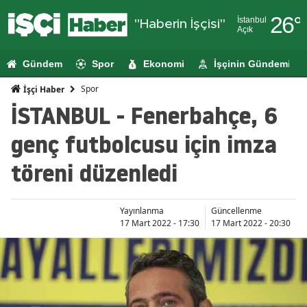
26
°
İstanbul
"Haberin İşçisi"
Açık
Adana
Gündem
Spor
Ekonomi
İşçinin Gündemi
Adıyaman
Spor
İşçi Haber
Afyonkarahi
İSTANBUL - Fenerbahçe, 6
Ağrı
genç futbolcusu için imza
Amasya
töreni düzenledi
Ankara
Antalya
Yayınlanma
Güncellenme
17 Mart 2022 - 17:30
17 Mart 2022 - 20:30
Artvin
Aydın
Balıkesir