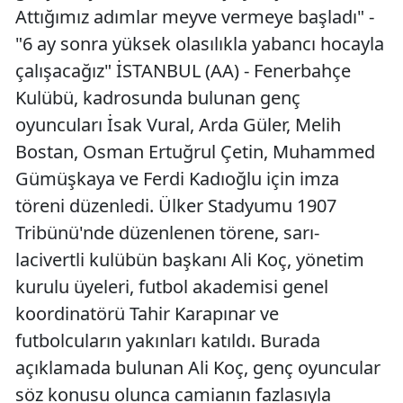
Attığımız adımlar meyve vermeye başladı" -
Mersin
"6 ay sonra yüksek olasılıkla yabancı hocayla
İstanbul
çalışacağız" İSTANBUL (AA) - Fenerbahçe
Kulübü, kadrosunda bulunan genç
İzmir
oyuncuları İsak Vural, Arda Güler, Melih
Kars
Bostan, Osman Ertuğrul Çetin, Muhammed
Kastamonu
Gümüşkaya ve Ferdi Kadıoğlu için imza
töreni düzenledi. Ülker Stadyumu 1907
Kayseri
Tribünü'nde düzenlenen törene, sarı-
Kırklareli
lacivertli kulübün başkanı Ali Koç, yönetim
kurulu üyeleri, futbol akademisi genel
Kırşehir
koordinatörü Tahir Karapınar ve
Kocaeli
futbolcuların yakınları katıldı. Burada
Konya
açıklamada bulunan Ali Koç, genç oyuncular
söz konusu olunca camianın fazlasıyla
Kütahya