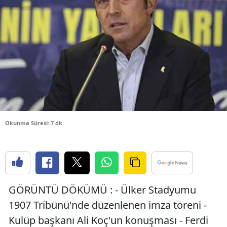
Bilecik
Bingöl
Bitlis
Bolu
Burdur
Bursa
Okunma Süresi: 7 dk
Çanakkale
Çankırı
Çorum
GÖRÜNTÜ DÖKÜMÜ : - Ülker Stadyumu
Denizli
1907 Tribünü'nde düzenlenen imza töreni -
Kulüp başkanı Ali Koç'un konuşması - Ferdi
Diyarbakır