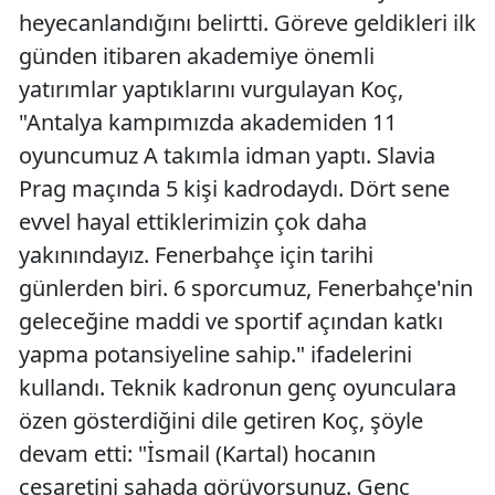
heyecanlandığını belirtti. Göreve geldikleri ilk
Malatya
günden itibaren akademiye önemli
Manisa
yatırımlar yaptıklarını vurgulayan Koç,
"Antalya kampımızda akademiden 11
Kahramanm
oyuncumuz A takımla idman yaptı. Slavia
Mardin
Prag maçında 5 kişi kadrodaydı. Dört sene
Muğla
evvel hayal ettiklerimizin çok daha
yakınındayız. Fenerbahçe için tarihi
Muş
günlerden biri. 6 sporcumuz, Fenerbahçe'nin
Nevşehir
geleceğine maddi ve sportif açından katkı
yapma potansiyeline sahip." ifadelerini
Niğde
kullandı. Teknik kadronun genç oyunculara
Ordu
özen gösterdiğini dile getiren Koç, şöyle
Rize
devam etti: "İsmail (Kartal) hocanın
cesaretini sahada görüyorsunuz. Genç
Sakarya