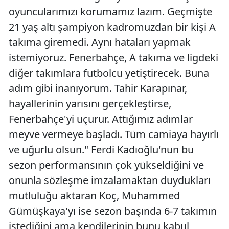
oyuncularımızı korumamız lazım. Geçmişte
Samsun
21 yaş altı şampiyon kadromuzdan bir kişi A
Siirt
takıma giremedi. Aynı hataları yapmak
istemiyoruz. Fenerbahçe, A takıma ve ligdeki
Sinop
diğer takımlara futbolcu yetiştirecek. Buna
Sivas
adım gibi inanıyorum. Tahir Karapınar,
Tekirdağ
hayallerinin yarısını gerçekleştirse,
Fenerbahçe'yi uçurur. Attığımız adımlar
Tokat
meyve vermeye başladı. Tüm camiaya hayırlı
Trabzon
ve uğurlu olsun." Ferdi Kadıoğlu'nun bu
sezon performansının çok yükseldiğini ve
Tunceli
onunla sözleşme imzalamaktan duydukları
Şanlıurfa
mutluluğu aktaran Koç, Muhammed
Uşak
Gümüşkaya'yı ise sezon başında 6-7 takımın
istediğini ama kendilerinin bunu kabul
Van