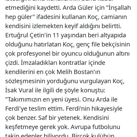
etmediğini kaydetti. Arda Güler için "İnşallah
Yozgat
hep güler" ifadesini kullanan Koç, camianın
Zonguldak
kendisini izlemekten keyif aldığını belirtti.
Ertuğrul Çetin'in 11 yaşından beri altyapıda
Aksaray
olduğunu hatırlatan Koç, genç file bekçisinin
Bayburt
çok profesyonel bir oyuncu olduğunun altını
çizdi. İmzaladıkları kontratlar içinde
Karaman
kendilerini en çok Melih Bostan'ın
Kırıkkale
sözleşmesinin yorduğunu vurgulayan Koç,
Batman
İsak Vural ile ilgili de şöyle konuştu:
"Takımımızın en yeni üyesi. Onu Arda ile
Şırnak
Ferdi'ye teslim ettim. Ferdi'nin hikayesiyle
Bartın
çok benzer. Saf bir yetenek. Kendisini
Ardahan
keşfetmeye gerek yok. Avrupa futbolunu
takip edenler biliyordu. Birçok kulübün
Iğdır