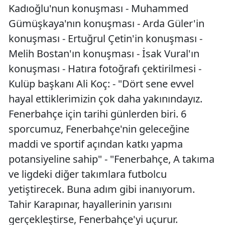
Kadıoğlu'nun konuşması - Muhammed
Edirne
Gümüşkaya'nın konuşması - Arda Güler'in
Elazığ
konuşması - Ertuğrul Çetin'in konuşması -
Melih Bostan'ın konuşması - İsak Vural'ın
Erzincan
konuşması - Hatıra fotoğrafı çektirilmesi -
Erzurum
Kulüp başkanı Ali Koç: - "Dört sene evvel
Eskişehir
hayal ettiklerimizin çok daha yakınındayız.
Fenerbahçe için tarihi günlerden biri. 6
Gaziantep
sporcumuz, Fenerbahçe'nin geleceğine
Giresun
maddi ve sportif açından katkı yapma
Gümüşhan
potansiyeline sahip" - "Fenerbahçe, A takıma
ve ligdeki diğer takımlara futbolcu
Hakkari
yetiştirecek. Buna adım gibi inanıyorum.
Hatay
Tahir Karapınar, hayallerinin yarısını
gerçekleştirse, Fenerbahçe'yi uçurur.
Isparta