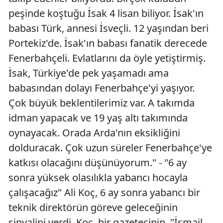
peşinde koştuğu İsak 4 lisan biliyor. İsak'ın
Yalova
babası Türk, annesi İsveçli. 12 yaşından beri
Karabük
Portekiz'de. İsak'ın babası fanatik derecede
Fenerbahçeli. Evlatlarını da öyle yetiştirmiş.
Kilis
İsak, Türkiye'de pek yaşamadı ama
Osmaniye
babasından dolayı Fenerbahçe'yi yaşıyor.
Çok büyük beklentilerimiz var. A takımda
Düzce
idman yapacak ve 19 yaş altı takımında
oynayacak. Orada Arda'nın eksikliğini
dolduracak. Çok uzun süreler Fenerbahçe'ye
katkısı olacağını düşünüyorum." - "6 ay
sonra yüksek olasılıkla yabancı hocayla
çalışacağız" Ali Koç, 6 ay sonra yabancı bir
teknik direktörün göreve geleceğinin
sinyalini verdi. Koç, bir gazetecinin, "İsmail