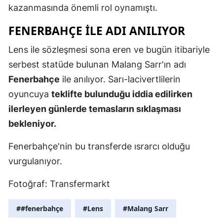
kazanmasında önemli rol oynamıştı.
Mersin
FENERBAHÇE İLE ADI ANILIYOR
İstanbul
Lens ile sözleşmesi sona eren ve bugün itibariyle
İzmir
serbest statüde bulunan Malang Sarr'ın adı
Kars
Fenerbahçe
ile anılıyor. Sarı-lacivertlilerin
oyuncuya
teklifte bulunduğu iddia edilirken
Kastamonu
ilerleyen günlerde temasların sıklaşması
Kayseri
bekleniyor.
Kırklareli
Fenerbahçe'nin bu transferde ısrarcı olduğu
Kırşehir
vurgulanıyor.
Kocaeli
Fotoğraf: Transfermarkt
Konya
##fenerbahçe
#Lens
#Malang Sarr
Kütahya