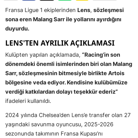
Edirne
Fransa Ligue 1 ekiplerinden
Lens
,
sözleşmesi
sona eren Malang Sarr ile yollarını ayırdığını
Elazığ
duyurdu.
Erzincan
LENS'TEN AYRILIK AÇIKLAMASI
Erzurum
Kulüpten yapılan açıklamada,
“Racing’in son
Eskişehir
dönemdeki önemli isimlerinden biri olan Malang
Gaziantep
Sarr, sözleşmesinin bitmesiyle birlikte Artois
bölgesine veda ediyor. Kendisine kulübümüze
Giresun
verdiği katkılardan dolayı teşekkür ederiz”
Gümüşhan
ifadeleri kullanıldı.
Hakkari
2024 yılında Chelsea’den Lens’e transfer olan 27
Hatay
yaşındaki savunma oyuncusu, 2025-2026
sezonunda takımının Fransa Kupası’nı
Isparta