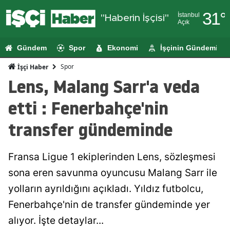
31
°
İstanbul
"Haberin İşçisi"
Açık
Adana
Gündem
Spor
Ekonomi
İşçinin Gündemi
Adıyaman
Spor
İşçi Haber
Afyonkarahi
Lens, Malang Sarr'a veda
Ağrı
etti : Fenerbahçe'nin
Amasya
transfer gündeminde
Ankara
Fransa Ligue 1 ekiplerinden Lens, sözleşmesi
Antalya
sona eren savunma oyuncusu Malang Sarr ile
Artvin
yolların ayrıldığını açıkladı. Yıldız futbolcu,
Aydın
Fenerbahçe'nin de transfer gündeminde yer
alıyor. İşte detaylar...
Balıkesir