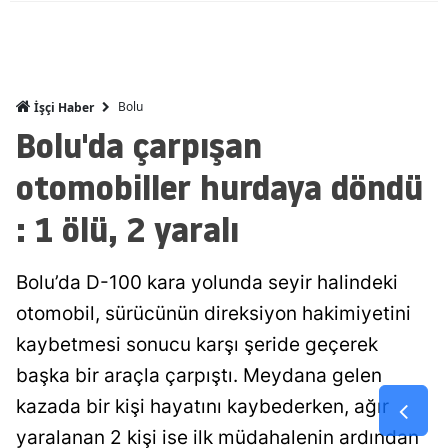
Malatya
Manisa
Bolu
İşçi Haber
Kahramanm
Bolu'da çarpışan
Mardin
otomobiller hurdaya döndü
Muğla
: 1 ölü, 2 yaralı
Muş
Nevşehir
Bolu’da D-100 kara yolunda seyir halindeki
otomobil, sürücünün direksiyon hakimiyetini
Niğde
kaybetmesi sonucu karşı şeride geçerek
Ordu
başka bir araçla çarpıştı. Meydana gelen
Rize
kazada bir kişi hayatını kaybederken, ağır
yaralanan 2 kişi ise ilk müdahalenin ardından
Sakarya