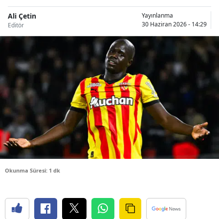
Bilecik
Ali Çetin
Yayınlanma
30 Haziran 2026 - 14:29
Editör
Bingöl
Bitlis
Bolu
Burdur
Bursa
Çanakkale
Çankırı
Çorum
Okunma Süresi: 1 dk
Denizli
Diyarbakır