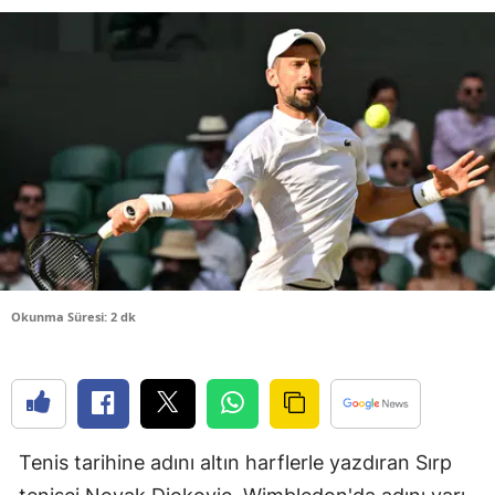
Bilecik
Bingöl
Bitlis
Bolu
Burdur
Bursa
Çanakkale
Okunma Süresi: 2 dk
Çankırı
Çorum
Denizli
Tenis tarihine adını altın harflerle yazdıran Sırp
Diyarbakır