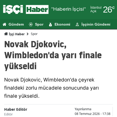
26
°
İstanbul
"Haberin İşçisi"
Açık
Adana
Gündem
Spor
Ekonomi
İşçinin Gündemi
Adıyaman
Spor
İşçi Haber
Afyonkarahi
Novak Djokovic,
Ağrı
Wimbledon'da yarı finale
Amasya
yükseldi
Ankara
Novak Djokovic, Wimbledon'da çeyrek
Antalya
finaldeki zorlu mücadele sonucunda yarı
Artvin
finale yükseldi.
Aydın
Haber Editör
Yayınlanma
Balıkesir
08 Temmuz 2026 - 17:38
Editör