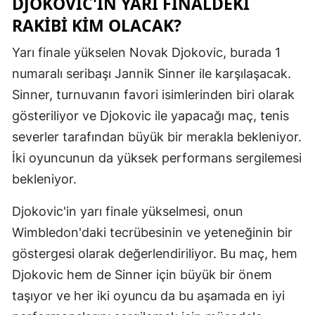
DJOKOVIC'IN YARI FINALDEKI
Mersin
RAKIBI KIM OLACAK?
İstanbul
Yarı finale yükselen Novak Djokovic, burada 1
numaralı seribaşı Jannik Sinner ile karşılaşacak.
İzmir
Sinner, turnuvanın favori isimlerinden biri olarak
Kars
gösteriliyor ve Djokovic ile yapacağı maç, tenis
Kastamonu
severler tarafından büyük bir merakla bekleniyor.
İki oyuncunun da yüksek performans sergilemesi
Kayseri
bekleniyor.
Kırklareli
Djokovic'in yarı finale yükselmesi, onun
Kırşehir
Wimbledon'daki tecrübesinin ve yeteneğinin bir
Kocaeli
göstergesi olarak değerlendiriliyor. Bu maç, hem
Djokovic hem de Sinner için büyük bir önem
Konya
taşıyor ve her iki oyuncu da bu aşamada en iyi
Kütahya