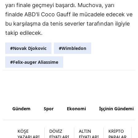
yarı finale geçmeyi başardı. Muchova, yarı
Samsun
finalde ABD'li Coco Gauff ile mücadele edecek ve
Siirt
bu karşılaşma da tenis severler tarafından ilgiyle
takip edilecek.
Sinop
#Novak Djokovic
#Wimbledon
Sivas
Tekirdağ
#Felix-auger Aliassime
Tokat
Trabzon
Tunceli
Gündem
Spor
Ekonomi
İşçinin Gündemi
Şanlıurfa
Uşak
KÖŞE
DÖVİZ
ALTIN
KRİPTO
Van
YAZARLARI
FİYATLARI
FİYATLARI
PARALAR