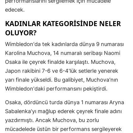
performanslarını sergilemek için mücadele
Malatya
edecek.
Manisa
KADINLAR KATEGORISINDE NELER
OLUYOR?
Kahramanm
Wimbledon'da tek kadınlarda dünya 9 numarası
Mardin
Karolina Muchova, 14 numaralı seribaşı Naomi
Muğla
Osaka ile çeyrek finalde karşılaştı. Muchova,
Muş
Japon rakibini 7-6 ve 6-4'lük setlerle yenerek
yarı finale yükseldi. Bu galibiyet, Muchova'nın
Nevşehir
Wimbledon'daki performansını pekiştirdi.
Niğde
Osaka, dördüncü turda dünya 1 numarası Aryna
Ordu
Sabalenka'yı mağlup ederek çeyrek finale adını
Rize
yazdırmıştı. Ancak Muchova, bu zorlu
mücadelede üstün bir performans sergileyerek
Sakarya