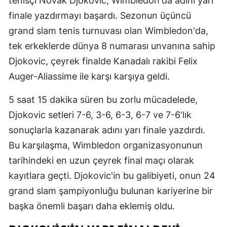
tenisçi Novak Djokovic, Wimbledon'da adını yarı
Edirne
finale yazdırmayı başardı. Sezonun üçüncü
grand slam tenis turnuvası olan Wimbledon'da,
Elazığ
tek erkeklerde dünya 8 numarası unvanına sahip
Erzincan
Djokovic, çeyrek finalde Kanadalı rakibi Felix
Erzurum
Auger-Aliassime ile karşı karşıya geldi.
Eskişehir
5 saat 15 dakika süren bu zorlu mücadelede,
Djokovic setleri 7-6, 3-6, 6-3, 6-7 ve 7-6'lık
Gaziantep
sonuçlarla kazanarak adını yarı finale yazdırdı.
Giresun
Bu karşılaşma, Wimbledon organizasyonunun
Gümüşhan
tarihindeki en uzun çeyrek final maçı olarak
kayıtlara geçti. Djokovic'in bu galibiyeti, onun 24
Hakkari
grand slam şampiyonluğu bulunan kariyerine bir
Hatay
başka önemli başarı daha eklemiş oldu.
Isparta