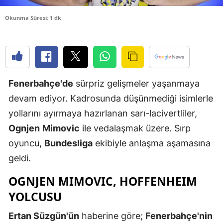
Edirne
Okunma Süresi: 1 dk
Elazığ
Erzincan
Erzurum
Fenerbahçe'de
sürpriz gelişmeler yaşanmaya
Eskişehir
devam ediyor. Kadrosunda düşünmediği isimlerle
yollarını ayırmaya hazırlanan sarı-lacivertliler,
Gaziantep
Ognjen
Mimovic
ile vedalaşmak üzere. Sırp
Giresun
oyuncu,
Bundesliga
ekibiyle anlaşma aşamasına
Gümüşhan
geldi.
Hakkari
OGNJEN MIMOVIC, HOFFENHEIM
YOLCUSU
Hatay
Ertan Süzgün'ün
haberine göre;
Fenerbahçe'nin
Isparta