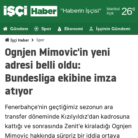
26
°
İstanbul
"Haberin İşçisi"
Açık
Adana
Gündem
Spor
Ekonomi
İşçinin Gündemi
Adıyaman
Spor
İşçi Haber
Afyonkarahi
Ognjen Mimovic'in yeni
Ağrı
adresi belli oldu:
Amasya
Bundesliga ekibine imza
Ankara
atıyor
Antalya
Fenerbahçe'nin geçtiğimiz sezonun ara
Artvin
transfer döneminde Kızılyıldız'dan kadrosuna
Aydın
kattığı ve sonrasında Zenit'e kiraladığı Ognjen
Balıkesir
Mimovic hakkında sürpriz bir iddia ortaya