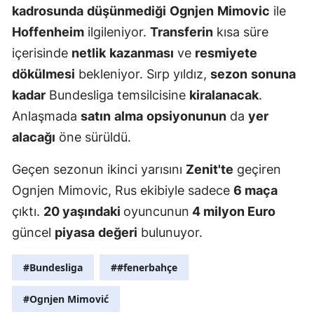
kadrosunda
düşünmediği
Ognjen
Mimovic
ile
Mersin
Hoffenheim
ilgileniyor.
Transferin
kısa süre
İstanbul
içerisinde
netlik
kazanması
ve
resmiyete
dökülmesi
bekleniyor. Sırp yıldız,
sezon
sonuna
İzmir
kadar
Bundesliga temsilcisine
kiralanacak
.
Kars
Anlaşmada
satın
alma
opsiyonunun
da
yer
Kastamonu
alacağı
öne sürüldü.
Kayseri
Geçen sezonun ikinci yarısını
Zenit'te
geçiren
Ognjen Mimovic, Rus ekibiyle sadece
6 maça
Kırklareli
çıktı.
20 yaşındaki
oyuncunun
4 milyon Euro
Kırşehir
güncel
piyasa
değeri
bulunuyor.
Kocaeli
#Bundesliga
##fenerbahçe
Konya
#Ognjen Mimović
Kütahya