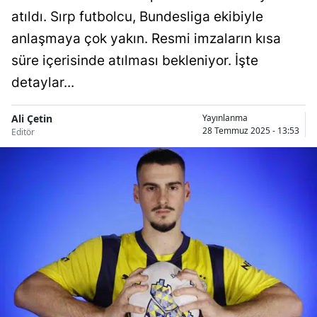
atıldı. Sırp futbolcu, Bundesliga ekibiyle
Bilecik
anlaşmaya çok yakın. Resmi imzaların kısa
Bingöl
süre içerisinde atılması bekleniyor. İşte
Bitlis
detaylar...
Bolu
Ali Çetin
Yayınlanma
Burdur
28 Temmuz 2025 - 13:53
Editör
Bursa
Çanakkale
Çankırı
Çorum
Denizli
Diyarbakır