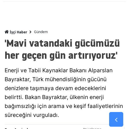
Malatya
Manisa
Gündem
İşçi Haber
Kahramanm
'Mavi vatandaki gücümüzü
Mardin
her geçen gün artırıyoruz'
Muğla
Muş
Enerji ve Tabii Kaynaklar Bakanı Alparslan
Bayraktar, Türk mühendisliğinin gücünü
Nevşehir
denizlere taşımaya devam edeceklerini
Niğde
belirtti. Bakan Bayraktar, ülkenin enerji
Ordu
bağımsızlığı için arama ve keşif faaliyetlerinin
süreceğini vurguladı.
Rize
Sakarya