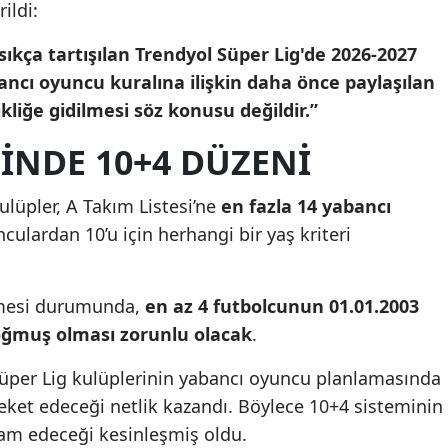
ildi:
Mersin
kça tartışılan Trendyol Süper Lig'de 2026-2027
İstanbul
cı oyuncu kuralına ilişkin daha önce paylaşılan
kliğe gidilmesi söz konusu değildir.”
İzmir
SİNDE 10+4 DÜZENİ
Kars
Kastamonu
üpler, A Takım Listesi’ne
en fazla 14 yabancı
culardan 10’u için herhangi bir yaş kriteri
Kayseri
Kırklareli
lmesi durumunda,
en az 4 futbolcunun 01.01.2003
Kırşehir
oğmuş olması zorunlu olacak
.
Kocaeli
 Süper Lig kulüplerinin yabancı oyuncu planlamasında
Konya
eket edeceği netlik kazandı. Böylece 10+4 sisteminin
am edeceği kesinleşmiş oldu.
Kütahya