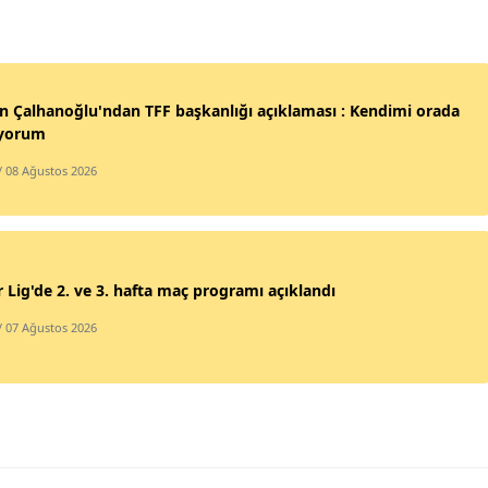
Malatya
Manisa
 Çalhanoğlu'ndan TFF başkanlığı açıklaması : Kendimi orada
Kahramanmaraş
yorum
Mardin
/ 08 Ağustos 2026
Muğla
Muş
 Lig'de 2. ve 3. hafta maç programı açıklandı
Nevşehir
/ 07 Ağustos 2026
Niğde
Ordu
Rize
Sakarya