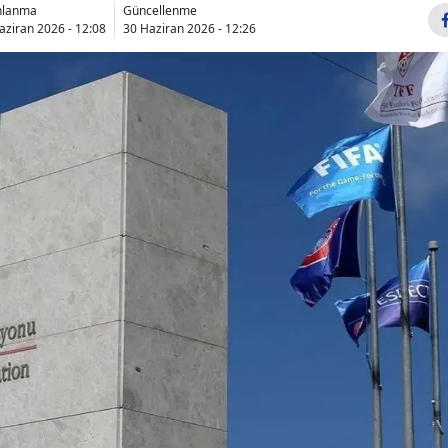
nlanma
Güncellenme
Bilecik
aziran 2026 - 12:08
30 Haziran 2026 - 12:26
Bingöl
Bitlis
Bolu
Burdur
Bursa
Çanakkale
Çankırı
Çorum
Denizli
Diyarbakır