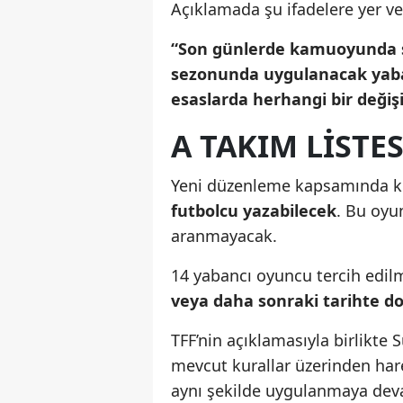
Açıklamada şu ifadelere yer ver
“Son günlerde kamuoyunda sı
sezonunda uygulanacak yaban
esaslarda herhangi bir değişi
A TAKIM LİSTE
Yeni düzenleme kapsamında kul
futbolcu yazabilecek
. Bu oyun
aranmayacak.
14 yabancı oyuncu tercih edi
veya daha sonraki tarihte d
TFF’nin açıklamasıyla birlikte
mevcut kurallar üzerinden har
aynı şekilde uygulanmaya dev