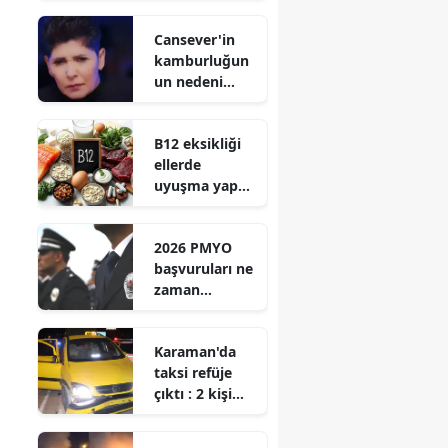
Drakula
Cansever'in
böceği nedir?
kamburluğun
un nedeni
nedir?
Doğuştan mı,
B12 eksikliği
sonradan mı
ellerde
ortaya çıktı?
uyuşma yapar
mı? Sinir
sistemi
2026 PMYO
üzerindeki
başvuruları ne
etkileri neler?
zaman
başlayacak?
Hangi şartlar
Karaman'da
aranacak?
taksi refüje
çıktı : 2 kişi
yaralandı