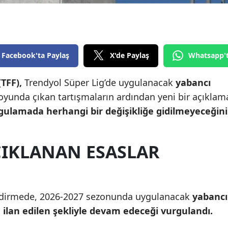
Edirne
Elazığ
Erzincan
Facebook'ta Paylaş
X'de Paylaş
Whatsapp'
Erzurum
(TFF),
Trendyol Süper Lig’de uygulanacak
yabancı
oyunda çıkan tartışmaların ardından yeni bir açıklam
Eskişehir
ulamada herhangi bir değişikliğe gidilmeyeceğini
Gaziantep
Giresun
ÇIKLANAN ESASLAR
Gümüşhane
Hakkari
lendirmede, 2026-2027 sezonunda uygulanacak
yabancı
Hatay
 ilan edilen şekliyle devam edeceği vurgulandı.
Isparta