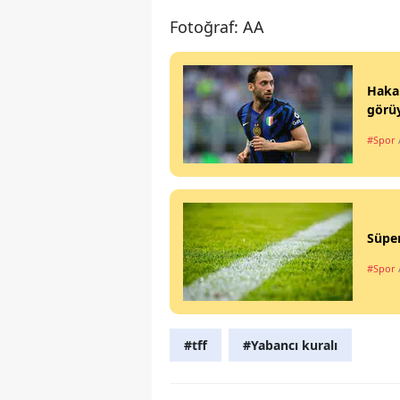
Fotoğraf: AA
Hakan
görü
#Spor
Süper
#Spor
#tff
#Yabancı kuralı