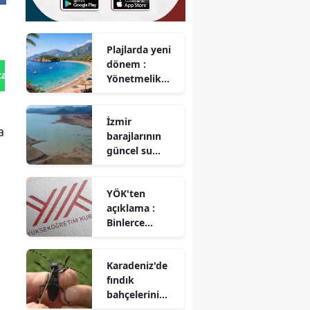
Plajlarda yeni
dönem :
tan Gönder
Yönetmelik
değişikliği
neleri
İzmir
kapsıyor?
a
barajlarının
güncel su
seviyesi nedir?
Tahtalı Barajı
YÖK'ten
doldu mu?
açıklama :
Binlerce
öğrenciye
üniversiteye
Karadeniz'de
dönüş yolu
fındık
açıldı
bahçelerini
tehdit eden