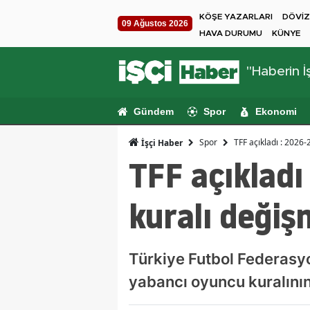
KÖŞE YAZARLARI
DÖVİZ
09 Ağustos 2026
HAVA DURUMU
KÜNYE
"Haberin İş
Gündem
Spor
Ekonomi
Spor
TFF açıkladı : 202
İşçi Haber
TFF açıklad
kuralı deği
Türkiye Futbol Federas
yabancı oyuncu kuralının