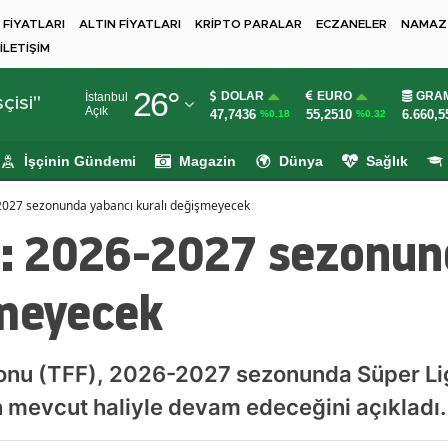
 FİYATLARI
ALTIN FİYATLARI
KRİPTO PARALAR
ECZANELER
NAMAZ 
İLETİŞİM
Adana
26
°
DOLAR
EURO
GRAM
İstanbul
Adıyaman
çisi"
Açık
47,7436
55,2510
6.660,5
%0.18
%0.32
Afyonkarahisar
İşçinin Gündemi
Magazin
Dünya
Sağlık
Ağrı
6-2027 sezonunda yabancı kuralı değişmeyecek
Amasya
ı : 2026-2027 sezonun
Ankara
şmeyecek
Antalya
Artvin
yonu (TFF), 2026-2027 sezonunda Süper Li
Aydın
 mevcut haliyle devam edeceğini açıkladı.
Balıkesir