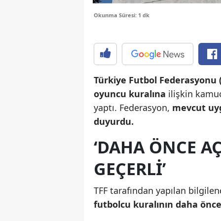
Okunma Süresi: 1 dk
Türkiye Futbol Federasyonu 
oyuncu kuralına
ilişkin kamu
yaptı. Federasyon,
mevcut uyg
duyurdu.
‘DAHA ÖNCE A
GEÇERLİ’
TFF tarafından yapılan bilgi
futbolcu kuralının daha önce