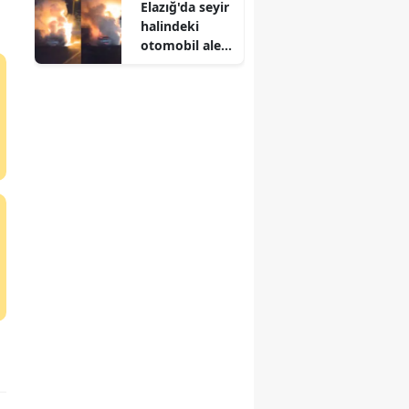
Elazığ'da seyir
halindeki
otomobil alev
alev yandı