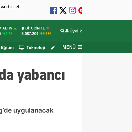
VAKİTLERİ
 ALTIN
BITCOIN TL
Üyelik
5
3.087.204
% 2,59
%-0.184
MENÜ
Eğitim
Teknoloji
Köşe Yazarları
da yabancı
g’de uygulanacak