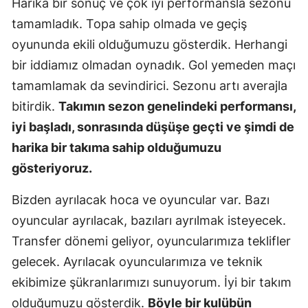
Harika bir sonuç ve çok iyi performansla sezonu
Mersin
tamamladık. Topa sahip olmada ve geçiş
oyununda ekili olduğumuzu gösterdik. Herhangi
İstanbul
bir iddiamız olmadan oynadık. Gol yemeden maçı
İzmir
tamamlamak da sevindirici. Sezonu artı averajla
Kars
bitirdik.
Takımın sezon genelindeki performansı,
iyi başladı, sonrasında düşüşe geçti ve şimdi de
Kastamonu
harika bir takıma sahip olduğumuzu
Kayseri
gösteriyoruz.
Kırklareli
Bizden ayrılacak hoca ve oyuncular var. Bazı
Kırşehir
oyuncular ayrılacak, bazıları ayrılmak isteyecek.
Transfer dönemi geliyor, oyuncularımıza teklifler
Kocaeli
gelecek. Ayrılacak oyuncularımıza ve teknik
Konya
ekibimize şükranlarımızı sunuyorum. İyi bir takım
Kütahya
olduğumuzu gösterdik.
Böyle bir kulübün