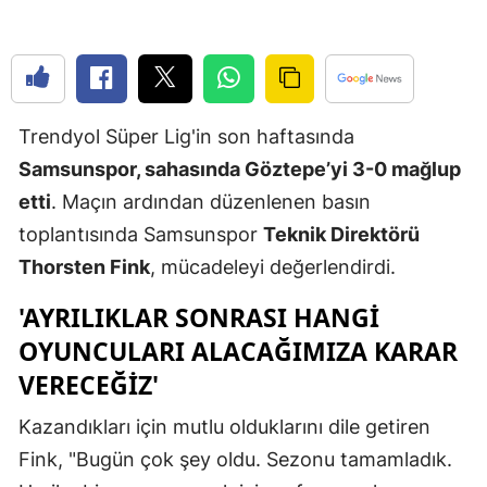
Edirne
Elazığ
Erzincan
Trendyol Süper Lig'in son haftasında
Erzurum
Samsunspor, sahasında Göztepe’yi 3-0 mağlup
etti
. Maçın ardından düzenlenen basın
Eskişehir
toplantısında Samsunspor
Teknik Direktörü
Gaziantep
Thorsten Fink
, mücadeleyi değerlendirdi.
Giresun
'AYRILIKLAR SONRASI HANGI
Gümüşhan
OYUNCULARI ALACAĞIMIZA KARAR
VERECEĞIZ'
Hakkari
Kazandıkları için mutlu olduklarını dile getiren
Hatay
Fink, "Bugün çok şey oldu. Sezonu tamamladık.
Isparta