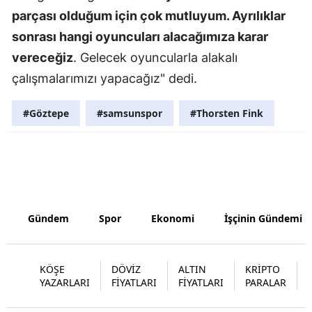
parçası olduğum için çok mutluyum. Ayrılıklar
Malatya
sonrası hangi oyuncuları alacağımıza karar
Manisa
vereceğiz
. Gelecek oyuncularla alakalı
çalışmalarımızı yapacağız" dedi.
Kahramanm
Mardin
#Göztepe
#samsunspor
#Thorsten Fink
Muğla
Muş
Nevşehir
Gündem
Spor
Ekonomi
İşçinin Gündemi
Niğde
Ordu
KÖŞE
DÖVİZ
ALTIN
KRİPTO
Rize
YAZARLARI
FİYATLARI
FİYATLARI
PARALAR
Sakarya