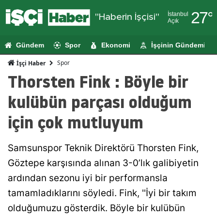
27
°
İstanbul
"Haberin İşçisi"
Açık
Adana
Gündem
Spor
Ekonomi
İşçinin Gündemi
Adıyaman
Spor
İşçi Haber
Afyonkarahi
Thorsten Fink : Böyle bir
Ağrı
kulübün parçası olduğum
Amasya
için çok mutluyum
Ankara
Samsunspor Teknik Direktörü Thorsten Fink,
Antalya
Göztepe karşısında alınan 3-0’lık galibiyetin
Artvin
ardından sezonu iyi bir performansla
Aydın
tamamladıklarını söyledi. Fink, ''İyi bir takım
olduğumuzu gösterdik. Böyle bir kulübün
Balıkesir