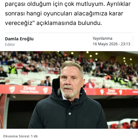
parçası olduğum için çok mutluyum. Ayrılıklar
Bilecik
sonrası hangi oyuncuları alacağımıza karar
Bingöl
vereceğiz'' açıklamasında bulundu.
Bitlis
Damla Eroğlu
Yayınlanma
16 Mayıs 2026 - 23:13
Bolu
Editör
Burdur
Bursa
Çanakkale
Çankırı
Çorum
Denizli
Diyarbakır
Okunma Süresi: 1 dk