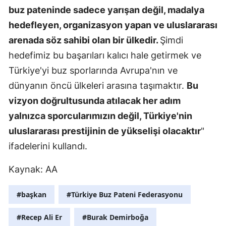
buz pateninde sadece yarışan değil, madalya
Malatya
hedefleyen, organizasyon yapan ve uluslararası
Manisa
arenada söz sahibi olan bir ülkedir.
Şimdi
hedefimiz bu başarıları kalıcı hale getirmek ve
Kahramanm
Türkiye'yi buz sporlarında Avrupa'nın ve
Mardin
dünyanın öncü ülkeleri arasına taşımaktır.
Bu
Muğla
vizyon doğrultusunda atılacak her adım
yalnızca sporcularımızın değil, Türkiye'nin
Muş
uluslararası prestijinin de yükselişi olacaktır
"
Nevşehir
ifadelerini kullandı.
Niğde
Kaynak: AA
Ordu
#başkan
#Türkiye Buz Pateni Federasyonu
Rize
#Recep Ali Er
#Burak Demirboğa
Sakarya