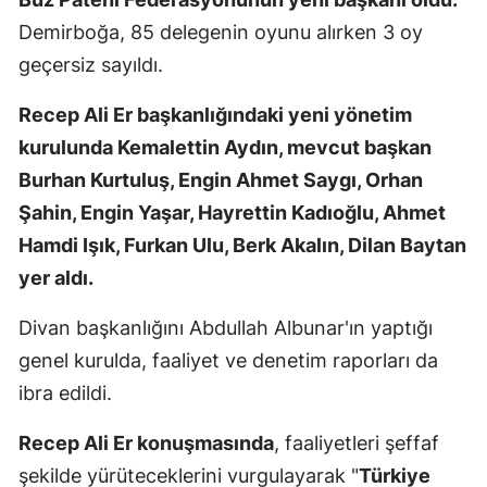
Mersin
Demirboğa, 85 delegenin oyunu alırken 3 oy
geçersiz sayıldı.
İstanbul
Recep Ali Er başkanlığındaki yeni yönetim
İzmir
kurulunda Kemalettin Aydın, mevcut başkan
Kars
Burhan Kurtuluş, Engin Ahmet Saygı, Orhan
Kastamonu
Şahin, Engin Yaşar, Hayrettin Kadıoğlu, Ahmet
Hamdi Işık, Furkan Ulu, Berk Akalın, Dilan Baytan
Kayseri
yer aldı.
Kırklareli
Divan başkanlığını Abdullah Albunar'ın yaptığı
Kırşehir
genel kurulda, faaliyet ve denetim raporları da
Kocaeli
ibra edildi.
Konya
Recep Ali Er konuşmasında
, faaliyetleri şeffaf
şekilde yürüteceklerini vurgulayarak "
Türkiye
Kütahya