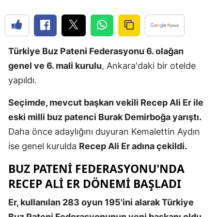
Edirne
Elazığ
Türkiye Buz Pateni Federasyonu 6. olağan
Erzincan
genel ve 6. mali kurulu
, Ankara'daki bir otelde
Erzurum
yapıldı.
Eskişehir
Seçimde, mevcut başkan vekili Recep Ali Er ile
Gaziantep
eski milli buz patenci Burak Demirboğa yarıştı.
Daha önce adaylığını duyuran Kemalettin Aydın
Giresun
ise genel kurulda
Recep Ali Er adına çekildi.
Gümüşhan
BUZ PATENI FEDERASYONU'NDA
Hakkari
RECEP ALI ER DÖNEMI BAŞLADI
Hatay
Er, kullanılan 283 oyun 195'ini alarak Türkiye
Isparta
Buz Pateni Federasyonunun yeni başkanı oldu.