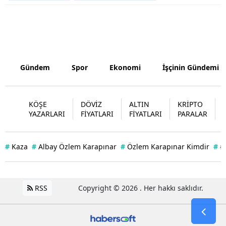
Samsun
Siirt
Sinop
Gündem
Spor
Ekonomi
İşçinin Gündemi
Sivas
Tekirdağ
KÖŞE
DÖVİZ
ALTIN
KRİPTO
YAZARLARI
FİYATLARI
FİYATLARI
PARALAR
Tokat
Trabzon
#
Kaza
#
Albay Özlem Karapınar
#
Özlem Karapınar Kimdir
#
#
Tunceli
Şanlıurfa
RSS
Copyright © 2026 . Her hakkı saklıdır.
Uşak
Van