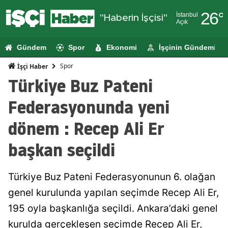
26
°
İstanbul
"Haberin İşçisi"
Açık
Adana
Gündem
Spor
Ekonomi
İşçinin Gündemi
Adıyaman
Spor
İşçi Haber
Afyonkarahi
Türkiye Buz Pateni
Ağrı
Federasyonunda yeni
Amasya
dönem : Recep Ali Er
Ankara
başkan seçildi
Antalya
Türkiye Buz Pateni Federasyonunun 6. olağan
Artvin
genel kurulunda yapılan seçimde Recep Ali Er,
Aydın
195 oyla başkanlığa seçildi. Ankara’daki genel
Balıkesir
kurulda gerçekleşen seçimde Recep Ali Er,