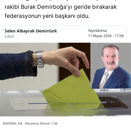
rakibi Burak Demirboğa’yı geride bırakarak
Bilecik
federasyonun yeni başkanı oldu.
Bingöl
Bitlis
Selen Albayrak Demirtürk
Yayınlanma
11 Mayıs 2026 - 17:39
Editör
Bolu
Burdur
Bursa
Çanakkale
Çankırı
Çorum
Denizli
KAYNAK: AA
Okunma Süresi: 1 dk
Diyarbakır