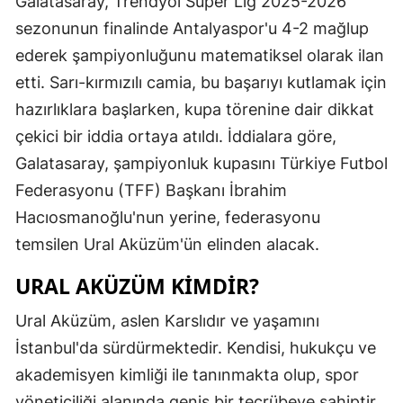
Galatasaray, Trendyol Süper Lig 2025-2026
Edirne
sezonunun finalinde Antalyaspor'u 4-2 mağlup
ederek şampiyonluğunu matematiksel olarak ilan
Elazığ
etti. Sarı-kırmızılı camia, bu başarıyı kutlamak için
Erzincan
hazırlıklara başlarken, kupa törenine dair dikkat
Erzurum
çekici bir iddia ortaya atıldı. İddialara göre,
Galatasaray, şampiyonluk kupasını Türkiye Futbol
Eskişehir
Federasyonu (TFF) Başkanı İbrahim
Gaziantep
Hacıosmanoğlu'nun yerine, federasyonu
temsilen Ural Aküzüm'ün elinden alacak.
Giresun
URAL AKÜZÜM KIMDIR?
Gümüşhan
Hakkari
Ural Aküzüm, aslen Karslıdır ve yaşamını
İstanbul'da sürdürmektedir. Kendisi, hukukçu ve
Hatay
akademisyen kimliği ile tanınmakta olup, spor
Isparta
yöneticiliği alanında geniş bir tecrübeye sahiptir.