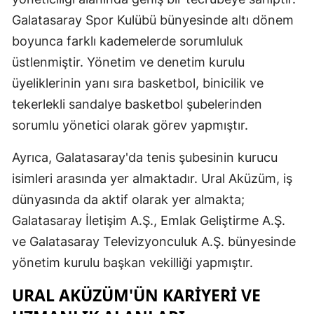
Galatasaray Spor Kulübü bünyesinde altı dönem
Mersin
boyunca farklı kademelerde sorumluluk
İstanbul
üstlenmiştir. Yönetim ve denetim kurulu
İzmir
üyeliklerinin yanı sıra basketbol, binicilik ve
tekerlekli sandalye basketbol şubelerinden
Kars
sorumlu yönetici olarak görev yapmıştır.
Kastamonu
Ayrıca, Galatasaray'da tenis şubesinin kurucu
Kayseri
isimleri arasında yer almaktadır. Ural Aküzüm, iş
Kırklareli
dünyasında da aktif olarak yer almakta;
Galatasaray İletişim A.Ş., Emlak Geliştirme A.Ş.
Kırşehir
ve Galatasaray Televizyonculuk A.Ş. bünyesinde
Kocaeli
yönetim kurulu başkan vekilliği yapmıştır.
Konya
URAL AKÜZÜM'ÜN KARIYERI VE
Kütahya