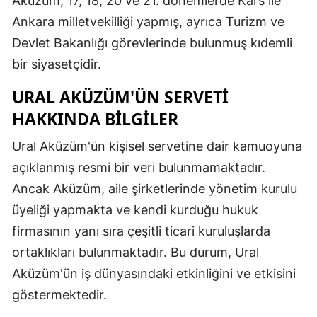
Aküzüm, 17, 18, 20 ve 21. dönemlerde Kars ile
Ankara milletvekilliği yapmış, ayrıca Turizm ve
Samsun
Devlet Bakanlığı görevlerinde bulunmuş kıdemli
Siirt
bir siyasetçidir.
Sinop
URAL AKÜZÜM'ÜN SERVETI
Sivas
HAKKINDA BILGILER
Tekirdağ
Ural Aküzüm'ün kişisel servetine dair kamuoyuna
açıklanmış resmi bir veri bulunmamaktadır.
Tokat
Ancak Aküzüm, aile şirketlerinde yönetim kurulu
Trabzon
üyeliği yapmakta ve kendi kurduğu hukuk
Tunceli
firmasının yanı sıra çeşitli ticari kuruluşlarda
ortaklıkları bulunmaktadır. Bu durum, Ural
Şanlıurfa
Aküzüm'ün iş dünyasındaki etkinliğini ve etkisini
Uşak
göstermektedir.
Van