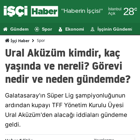
28
°
İstanbul
"Haberin İşçisi"
Açık
Adana
Gündem
Spor
Ekonomi
İşçinin Gündemi
Adıyaman
Spor
İşçi Haber
Afyonkarahi
Ural Aküzüm kimdir, kaç
Ağrı
yaşında ve nereli? Görevi
Amasya
nedir ve neden gündemde?
Ankara
Galatasaray'ın Süper Lig şampiyonluğunun
Antalya
ardından kupayı TFF Yönetim Kurulu Üyesi
Artvin
Ural Aküzüm'den alacağı iddiaları gündeme
Aydın
geldi.
Balıkesir