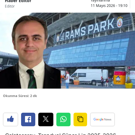
Haber Editör
Yayınlanma
11 Mayıs 2026 - 19:10
Editör
Bilecik
Bingöl
Bitlis
Bolu
Burdur
Bursa
Çanakkale
Çankırı
Okunma Süresi: 2 dk
Çorum
Denizli
Diyarbakır