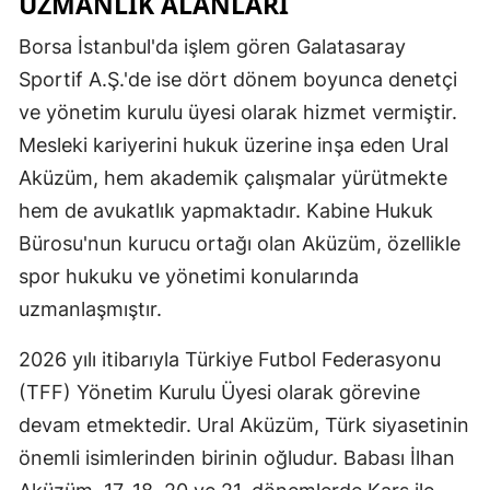
UZMANLIK ALANLARI
Malatya
Borsa İstanbul'da işlem gören Galatasaray
Sportif A.Ş.'de ise dört dönem boyunca denetçi
Manisa
ve yönetim kurulu üyesi olarak hizmet vermiştir.
Kahramanm
Mesleki kariyerini hukuk üzerine inşa eden Ural
Mardin
Aküzüm, hem akademik çalışmalar yürütmekte
hem de avukatlık yapmaktadır. Kabine Hukuk
Muğla
Bürosu'nun kurucu ortağı olan Aküzüm, özellikle
Muş
spor hukuku ve yönetimi konularında
Nevşehir
uzmanlaşmıştır.
Niğde
2026 yılı itibarıyla Türkiye Futbol Federasyonu
(TFF) Yönetim Kurulu Üyesi olarak görevine
Ordu
devam etmektedir. Ural Aküzüm, Türk siyasetinin
Rize
önemli isimlerinden birinin oğludur. Babası İlhan
Sakarya