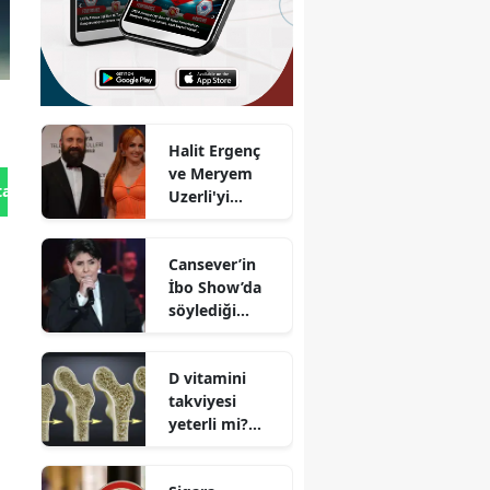
Halit Ergenç
ve Meryem
tan Gönder
Uzerli'yi
yeniden
buluşturan
Cansever’in
İmroz'da
İbo Show’da
Bahar filminin
söylediği
ilk afişi
duygusal
yayınlandı mı?
sözler neden
D vitamini
yeniden
takviyesi
gündem oldu?
yeterli mi?
İleri yaşlarda
osteoporoz