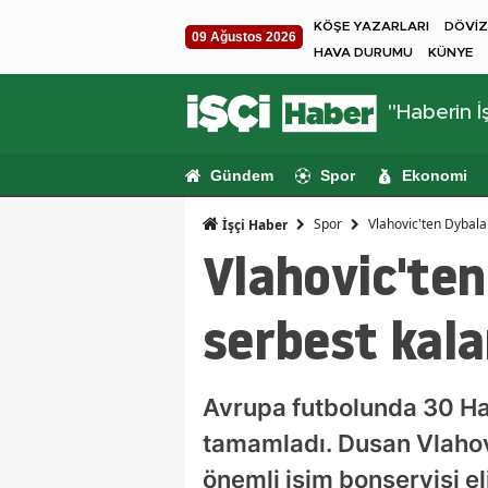
KÖŞE YAZARLARI
DÖVİZ
09 Ağustos 2026
HAVA DURUMU
KÜNYE
"Haberin İş
Gündem
Spor
Ekonomi
Spor
Vlahovic'ten Dybala'
İşçi Haber
Vlahovic'ten
serbest kala
Avrupa futbolunda 30 Hazi
tamamladı. Dusan Vlahov
önemli isim bonservisi e