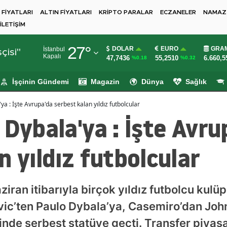
 FİYATLARI
ALTIN FİYATLARI
KRİPTO PARALAR
ECZANELER
NAMAZ 
İLETİŞİM
Adana
27
°
DOLAR
EURO
GRAM
İstanbul
Adıyaman
çisi"
Kapalı
47,7436
55,2510
6.660,5
%0.18
%0.32
Afyonkarahisar
İşçinin Gündemi
Magazin
Dünya
Sağlık
Ağrı
ya : İşte Avrupa'da serbest kalan yıldız futbolcular
Amasya
 Dybala'ya : İşte Avru
Ankara
n yıldız futbolcular
Antalya
Artvin
ran itibarıyla birçok yıldız futbolcu kulüp
Aydın
ic’ten Paulo Dybala’ya, Casemiro’dan John
Balıkesir
linde serbest statüye geçti. Transfer piyas