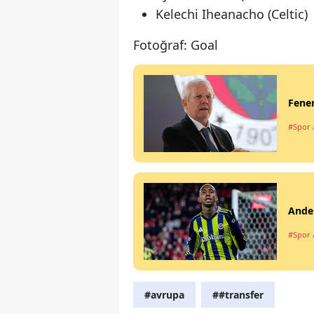
Kelechi Iheanacho (Celtic)
Fotoğraf: Goal
Fener
#Spor
Ander
#Spor
#avrupa
##transfer