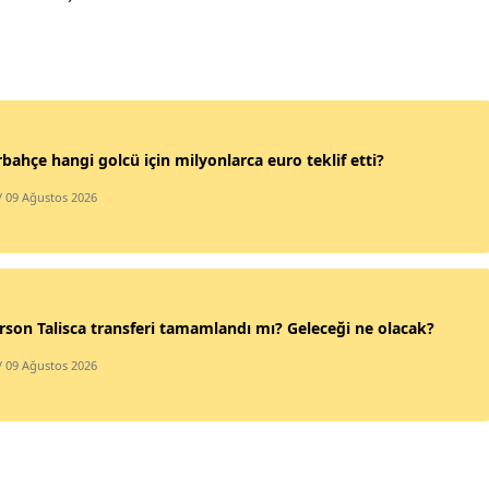
Samsun
Siirt
Sinop
bahçe hangi golcü için milyonlarca euro teklif etti?
Sivas
/ 09 Ağustos 2026
Tekirdağ
Tokat
Trabzon
son Talisca transferi tamamlandı mı? Geleceği ne olacak?
Tunceli
/ 09 Ağustos 2026
Şanlıurfa
Uşak
Van