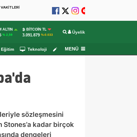
VAKİTLERİ
 ALTIN
BITCOIN TL
Üyelik
5
3.091.879
% 2,59
%-0.033
MENÜ
Eğitim
Teknoloji
Köşe Yazarları
pa'da
leriyle sözleşmesini
 Stones’a kadar birçok
asında dengeleri