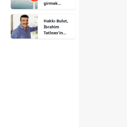
girmek
getirdi
yasaklandı
Hakkı Bulut,
İbrahim
Tatlıses'in
miras
sorunlarına ne
yanıt verdi?