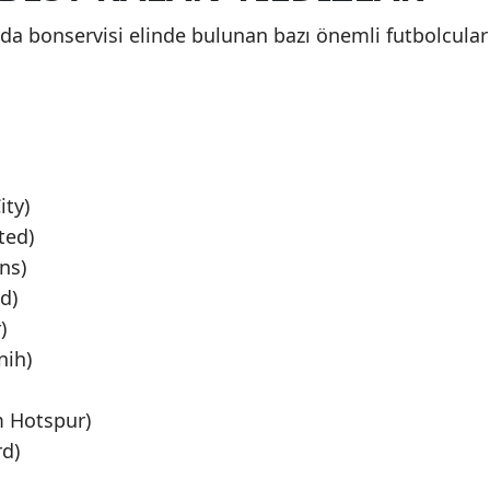
Mersin
da bonservisi elinde bulunan bazı önemli futbolcular
İstanbul
İzmir
Kars
ity)
Kastamonu
ted)
Kayseri
ns)
d)
Kırklareli
)
Kırşehir
nih)
Kocaeli
 Hotspur)
Konya
d)
Kütahya