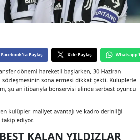
Edirne
Elazığ
Erzincan
Erzurum
Facebook'ta Paylaş
X'de Paylaş
Whatsapp'
Eskişehir
ansfer dönemi hareketli başlarken, 30 Haziran
Gaziantep
ın sözleşmesinin sona ermesi dikkat çekti. Kulüplerle
Giresun
im, şu an itibarıyla bonservisi elinde serbest oyuncu
Gümüşhane
Hakkari
ren kulüpler, maliyet avantajı ve kadro derinliği
takip ediyor.
Hatay
BEST KALAN YILDIZLAR
Isparta