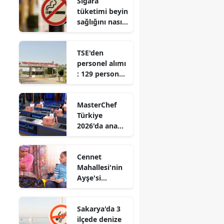
Sigara
riski artıyor
tüketimi beyin
sağlığını nasıl
olumsuz
etkiliyor?
TSE'den
personel alımı
: 129 personel
istihdam
edilecek
MasterChef
Türkiye
2026'da ana
kadroya giren
son yarışmacı
Cennet
kim oldu?
Mahallesi'nin
Ayşe'si
Belemir
Temizsoy, İlk
Sakarya'da 3
Bebeğini
ilçede denize
dünyaya