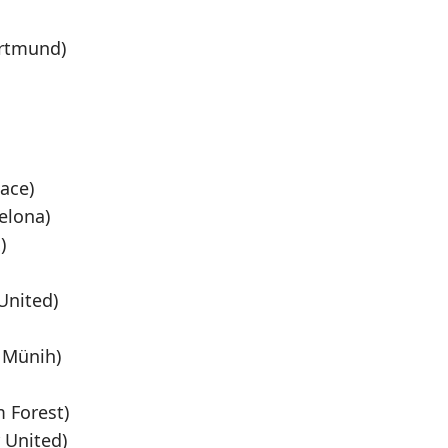
Malatya
ortmund)
Manisa
Kahramanmaraş
Mardin
ace)
Muğla
elona)
Muş
)
Nevşehir
United)
Niğde
 Münih)
Ordu
Rize
 Forest)
 United)
Sakarya