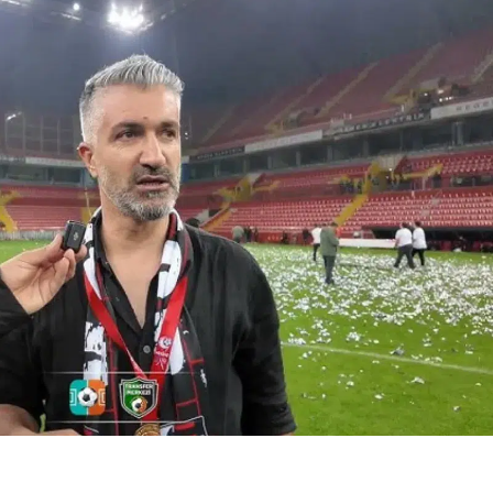
Bilecik
Bingöl
Bitlis
Bolu
Burdur
Bursa
Çanakkale
Çankırı
Çorum
Denizli
Diyarbakır