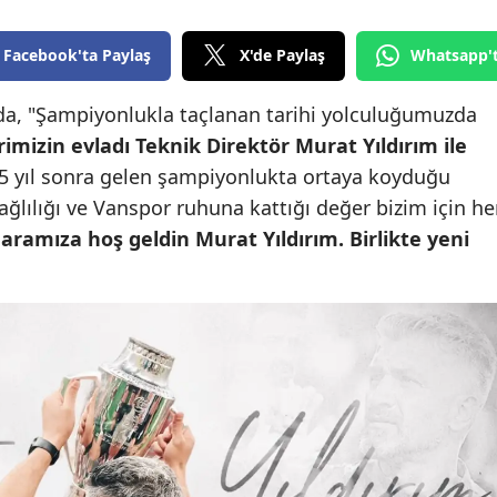
Edirne
Facebook'ta Paylaş
X'de Paylaş
Whatsapp'
Elazığ
da, "Şampiyonlukla taçlanan tarihi yolculuğumuzda
Erzincan
rimizin evladı Teknik Direktör Murat Yıldırım ile
Erzurum
5 yıl sonra gelen şampiyonlukta ortaya koyduğu
lılığı ve Vanspor ruhuna kattığı değer bizim için he
Eskişehir
aramıza hoş geldin Murat Yıldırım. Birlikte yeni
Gaziantep
Giresun
Gümüşhane
Hakkari
Hatay
Isparta