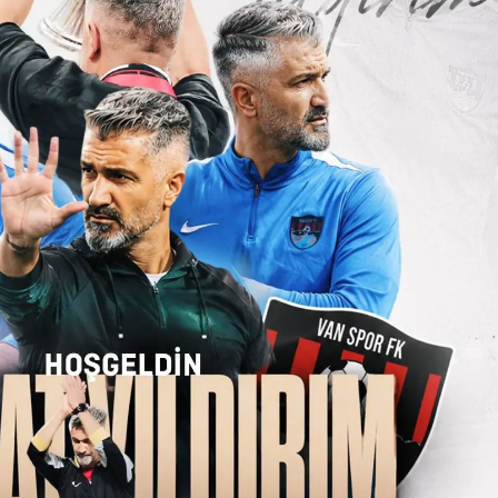
Mersin
İstanbul
İzmir
Kars
Kastamonu
Kayseri
Kırklareli
Kırşehir
Kocaeli
Konya
Kütahya