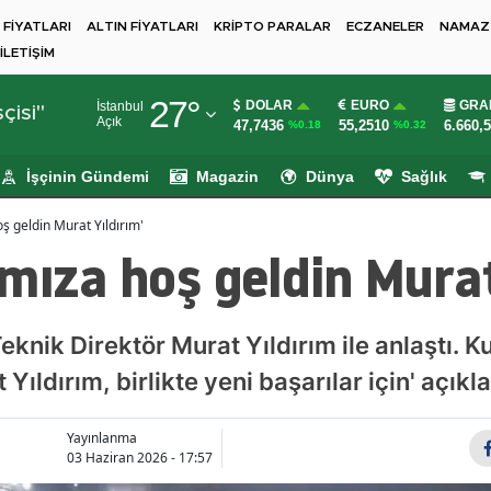
 FİYATLARI
ALTIN FİYATLARI
KRİPTO PARALAR
ECZANELER
NAMAZ 
İLETİŞİM
Adana
27
°
DOLAR
EURO
GRA
İstanbul
Adıyaman
çisi"
Açık
47,7436
55,2510
6.660,
%0.18
%0.32
Afyonkarahisar
İşçinin Gündemi
Magazin
Dünya
Sağlık
Ağrı
ş geldin Murat Yıldırım'
Amasya
mıza hoş geldin Murat
Ankara
Antalya
knik Direktör Murat Yıldırım ile anlaştı. K
Yıldırım, birlikte yeni başarılar için' açık
Artvin
Aydın
Yayınlanma
03 Haziran 2026 - 17:57
Balıkesir