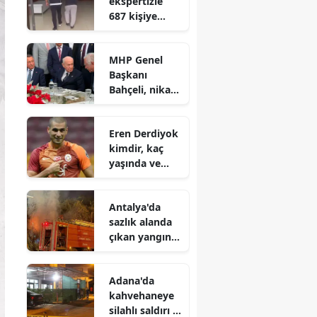
ekspertizle
687 kişiye
vatandaşlık
kazandıran
MHP Genel
suç örgütü
Başkanı
çökertildi
Bahçeli, nikah
şahidi oldu
Eren Derdiyok
kimdir, kaç
yaşında ve
hangi
takımlarda
Antalya'da
oynadı?
sazlık alanda
çıkan yangın
söndürüldü
Adana'da
kahvehaneye
silahlı saldırı :