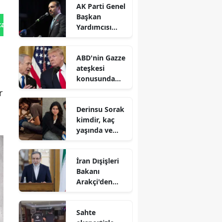
AK Parti Genel
Başkan
tan Gönder
Yardımcısı
Zorlu : Türk
dünyasının iş
ABD'nin Gazze
birliği uzak
ateşkesi
değil, yakındır
konusunda
İsrail'e baskı
r
yaptığı iddiası
Derinsu Sorak
kimdir, kaç
yaşında ve
hangi
filmlerde
İran Dışişleri
oynadı?
Bakanı
Arakçi'den
Müslümanlara
'birlik' çağrısı
Sahte