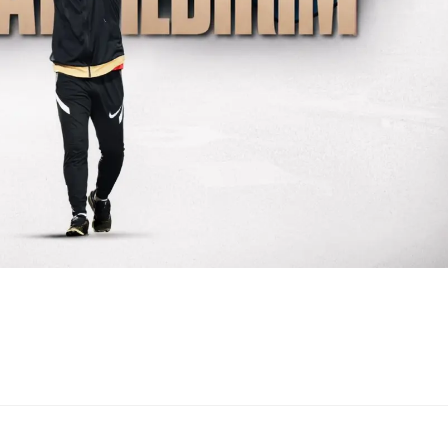
Malatya
Manisa
Kahramanmaraş
Mardin
Muğla
Muş
Nevşehir
Niğde
Ordu
Rize
Sakarya