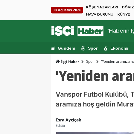
KÖŞE YAZARLARI
DÖVİZ
08 Ağustos 2026
HAVA DURUMU
KÜNYE
"Haberin İş
Gündem
Spor
Ekonomi
Spor
'Yeniden aramıza ho
İşçi Haber
'Yeniden ara
Vanspor Futbol Kulübü, Te
aramıza hoş geldin Murat 
Esra Ayçiçek
Editör