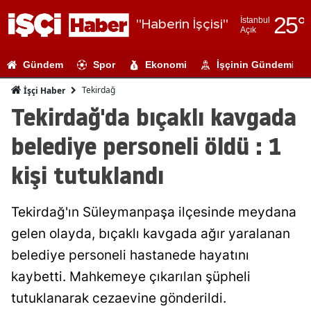
25
°
İstanbul
"Haberin İşçisi"
Açık
Adana
Gündem
Spor
Ekonomi
İşçinin Gündemi
Adıyaman
Tekirdağ
İşçi Haber
Afyonkarahi
Tekirdağ'da bıçaklı kavgada
Ağrı
belediye personeli öldü : 1
Amasya
kişi tutuklandı
Ankara
Tekirdağ'ın Süleymanpaşa ilçesinde meydana
Antalya
gelen olayda, bıçaklı kavgada ağır yaralanan
Artvin
belediye personeli hastanede hayatını
Aydın
kaybetti. Mahkemeye çıkarılan şüpheli
tutuklanarak cezaevine gönderildi.
Balıkesir