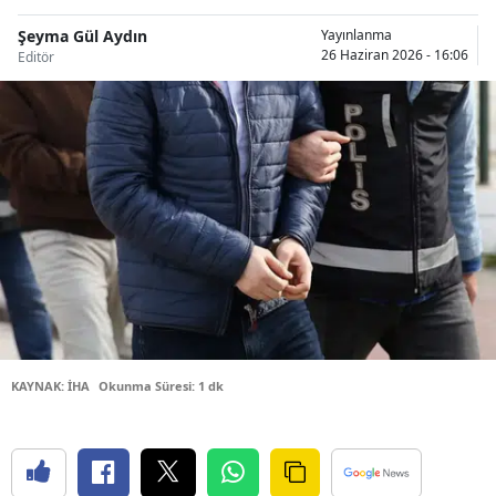
Bilecik
Şeyma Gül Aydın
Yayınlanma
26 Haziran 2026 - 16:06
Editör
Bingöl
Bitlis
Bolu
Burdur
Bursa
Çanakkale
Çankırı
Çorum
KAYNAK: İHA
Okunma Süresi: 1 dk
Denizli
Diyarbakır