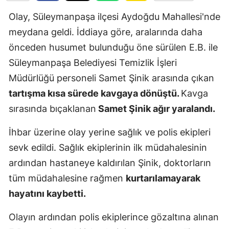
Edirne
Olay, Süleymanpaşa ilçesi Aydoğdu Mahallesi'nde
meydana geldi. İddiaya göre, aralarında daha
Elazığ
önceden husumet bulunduğu öne sürülen E.B. ile
Erzincan
Süleymanpaşa Belediyesi Temizlik İşleri
Erzurum
Müdürlüğü personeli Samet Şinik arasında çıkan
tartışma kısa sürede kavgaya dönüştü.
Kavga
Eskişehir
sırasında bıçaklanan
Samet Şinik ağır yaralandı.
Gaziantep
İhbar üzerine olay yerine sağlık ve polis ekipleri
Giresun
sevk edildi. Sağlık ekiplerinin ilk müdahalesinin
Gümüşhan
ardından hastaneye kaldırılan Şinik, doktorların
tüm müdahalesine rağmen
kurtarılamayarak
Hakkari
hayatını kaybetti.
Hatay
Olayın ardından polis ekiplerince gözaltına alınan
Isparta