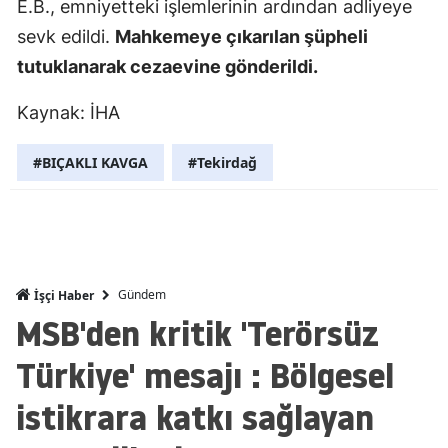
E.B., emniyetteki işlemlerinin ardından adliyeye
Mersin
sevk edildi.
Mahkemeye çıkarılan şüpheli
tutuklanarak cezaevine gönderildi.
İstanbul
İzmir
Kaynak: İHA
Kars
#BIÇAKLI KAVGA
#Tekirdağ
Kastamonu
Kayseri
Kırklareli
Gündem
İşçi Haber
Kırşehir
MSB'den kritik 'Terörsüz
Kocaeli
Türkiye' mesajı : Bölgesel
Konya
istikrara katkı sağlayan
Kütahya