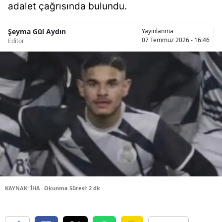
adalet çağrısında bulundu.
Bilecik
Bingöl
Şeyma Gül Aydın
Yayınlanma
07 Temmuz 2026 - 16:46
Editör
Bitlis
Bolu
Burdur
Bursa
Çanakkale
Çankırı
Çorum
KAYNAK: İHA
Okunma Süresi: 2 dk
Denizli
Diyarbakır