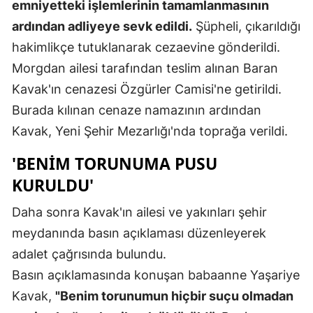
emniyetteki işlemlerinin tamamlanmasının
Mersin
ardından adliyeye sevk edildi.
Şüpheli, çıkarıldığı
hakimlikçe tutuklanarak cezaevine gönderildi.
İstanbul
Morgdan ailesi tarafından teslim alınan Baran
İzmir
Kavak'ın cenazesi Özgürler Camisi'ne getirildi.
Kars
Burada kılınan cenaze namazının ardından
Kavak, Yeni Şehir Mezarlığı'nda toprağa verildi.
Kastamonu
'BENIM TORUNUMA PUSU
Kayseri
KURULDU'
Kırklareli
Daha sonra Kavak'ın ailesi ve yakınları şehir
Kırşehir
meydanında basın açıklaması düzenleyerek
Kocaeli
adalet çağrısında bulundu.
Basın açıklamasında konuşan babaanne Yaşariye
Konya
Kavak,
"Benim torunumun hiçbir suçu olmadan
Kütahya