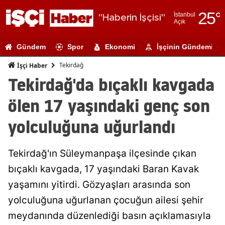
25
°
İstanbul
"Haberin İşçisi"
Açık
Adana
Gündem
Spor
Ekonomi
İşçinin Gündemi
Adıyaman
Tekirdağ
İşçi Haber
Afyonkarahi
Tekirdağ'da bıçaklı kavgada
Ağrı
ölen 17 yaşındaki genç son
Amasya
yolculuğuna uğurlandı
Ankara
Tekirdağ'ın Süleymanpaşa ilçesinde çıkan
Antalya
bıçaklı kavgada, 17 yaşındaki Baran Kavak
Artvin
yaşamını yitirdi. Gözyaşları arasında son
Aydın
yolculuğuna uğurlanan çocuğun ailesi şehir
meydanında düzenlediği basın açıklamasıyla
Balıkesir