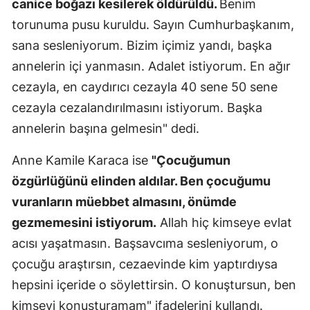
canice boğazı kesilerek öldürüldü.
Benim
Malatya
torunuma pusu kuruldu. Sayın Cumhurbaşkanım,
sana sesleniyorum. Bizim içimiz yandı, başka
Manisa
annelerin içi yanmasın. Adalet istiyorum. En ağır
Kahramanm
cezayla, en caydırıcı cezayla 40 sene 50 sene
Mardin
cezayla cezalandırılmasını istiyorum. Başka
annelerin başına gelmesin" dedi.
Muğla
Anne Kamile Karaca ise
"Çocuğumun
Muş
özgürlüğünü elinden aldılar. Ben çocuğumu
Nevşehir
vuranların müebbet almasını, önümde
Niğde
gezmemesini istiyorum.
Allah hiç kimseye evlat
acısı yaşatmasın. Başsavcıma sesleniyorum, o
Ordu
çocuğu araştırsın, cezaevinde kim yaptırdıysa
Rize
hepsini içeride o söylettirsin. O konuştursun, ben
kimseyi konuşturamam" ifadelerini kullandı.
Sakarya