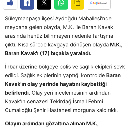
Edirne
Süleymanpaşa ilçesi Aydoğdu Mahallesi'nde
Elazığ
meydana gelen olayda, M.K. ile Baran Kavak
Erzincan
arasında henüz bilinmeyen nedenle tartışma
Erzurum
çıktı. Kısa sürede kavgaya dönüşen olayda
M.K.,
Baran Kavak'ı (17) bıçakla yaraladı.
Eskişehir
İhbar üzerine bölgeye polis ve sağlık ekipleri sevk
Gaziantep
edildi. Sağlık ekiplerinin yaptığı kontrolde
Baran
Giresun
Kavak'ın olay yerinde hayatını kaybettiği
Gümüşhan
belirlendi
. Olay yeri incelemesinin ardından
Kavak'ın cenazesi Tekirdağ İsmail Fehmi
Hakkari
Cumalıoğlu Şehir Hastanesi morguna kaldırıldı.
Hatay
Olayın ardından gözaltına alınan M.K.,
Isparta