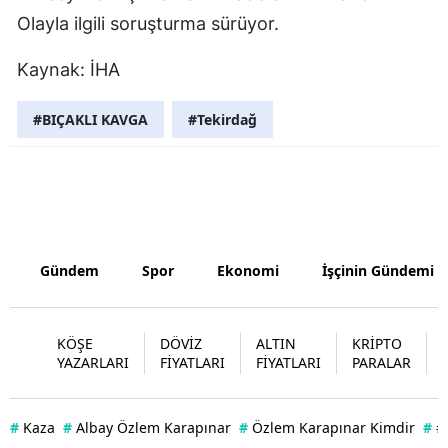
Olayla ilgili soruşturma sürüyor.
Samsun
Kaynak: İHA
Siirt
Sinop
#BIÇAKLI KAVGA
#Tekirdağ
Sivas
Tekirdağ
Tokat
Gündem
Spor
Ekonomi
İşçinin Gündemi
Trabzon
Tunceli
KÖŞE
DÖVİZ
ALTIN
KRİPTO
Şanlıurfa
YAZARLARI
FİYATLARI
FİYATLARI
PARALAR
Uşak
#
Kaza
#
Albay Özlem Karapınar
#
Özlem Karapınar Kimdir
#
#
Van