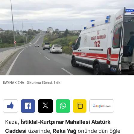
Bilecik
Bingöl
Bitlis
Bolu
Burdur
Bursa
Çanakkale
KAYNAK: İHA
Okunma Süresi: 1 dk
Çankırı
Çorum
Denizli
Kaza,
İstiklal-Kurtpınar Mahallesi Atatürk
Diyarbakır
Caddesi
üzerinde,
Reka Yağ
önünde dün öğle