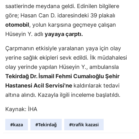
saatlerinde meydana geldi. Edinilen bilgilere
Edirne
göre; Hasan Can D. idaresindeki 39 plakalı
Elazığ
otomobil
, yolun karşısına geçmeye çalışan
Erzincan
Hüseyin Y. adlı
yayaya çarptı.
Erzurum
Çarpmanın etkisiyle yaralanan yaya için olay
yerine sağlık ekipleri sevk edildi. İlk müdahalesi
Eskişehir
olay yerinde yapılan Hüseyin Y., ambulansla
Gaziantep
Tekirdağ Dr. İsmail Fehmi Cumalıoğlu Şehir
Giresun
Hastanesi Acil Servisi'ne
kaldırılarak tedavi
altına alındı. Kazayla ilgili inceleme başlatıldı.
Gümüşhan
Kaynak: İHA
Hakkari
Hatay
#kaza
#Tekirdağ
#trafik kazasi
Isparta