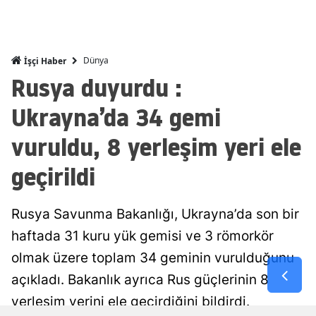
Mersin
İstanbul
Dünya
İşçi Haber
Rusya duyurdu :
İzmir
Kars
Ukrayna’da 34 gemi
Kastamonu
vuruldu, 8 yerleşim yeri ele
Kayseri
geçirildi
Kırklareli
Rusya Savunma Bakanlığı, Ukrayna’da son bir
Kırşehir
haftada 31 kuru yük gemisi ve 3 römorkör
Kocaeli
olmak üzere toplam 34 geminin vurulduğunu
açıkladı. Bakanlık ayrıca Rus güçlerinin 8
Konya
yerleşim yerini ele geçirdiğini bildirdi.
Kütahya