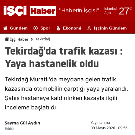
27
°
İstanbul
"Haberin İşçisi"
Açık
Adana
Gündem
Spor
Ekonomi
İşçinin Gündemi
Adıyaman
Tekirdağ
İşçi Haber
Afyonkarahi
Tekirdağ'da trafik kazası :
Ağrı
Yaya hastanelik oldu
Amasya
Tekirdağ Muratlı'da meydana gelen trafik
Ankara
kazasında otomobilin çarptığı yaya yaralandı.
Antalya
Şahıs hastaneye kaldırılırken kazayla ilgili
Artvin
inceleme başlatıldı.
Aydın
Şeyma Gül Aydın
Yayınlanma
09 Mayıs 2026 - 09:56
Editör
Balıkesir