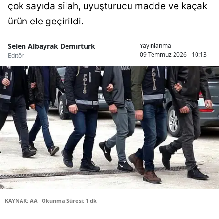
çok sayıda silah, uyuşturucu madde ve kaçak
Bilecik
ürün ele geçirildi.
Bingöl
Selen Albayrak Demirtürk
Yayınlanma
Bitlis
09 Temmuz 2026 - 10:13
Editör
Bolu
Burdur
Bursa
Çanakkale
Çankırı
Çorum
Denizli
KAYNAK: AA
Okunma Süresi: 1 dk
Diyarbakır