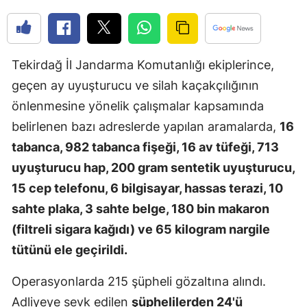
Edirne
Elazığ
Tekirdağ İl Jandarma Komutanlığı ekiplerince,
Erzincan
geçen ay uyuşturucu ve silah kaçakçılığının
Erzurum
önlenmesine yönelik çalışmalar kapsamında
belirlenen bazı adreslerde yapılan aramalarda,
16
Eskişehir
tabanca, 982 tabanca fişeği, 16 av tüfeği, 713
Gaziantep
uyuşturucu hap, 200 gram sentetik uyuşturucu,
Giresun
15 cep telefonu, 6 bilgisayar, hassas terazi, 10
sahte plaka, 3 sahte belge, 180 bin makaron
Gümüşhan
(filtreli sigara kağıdı) ve 65 kilogram nargile
Hakkari
tütünü ele geçirildi.
Hatay
Operasyonlarda 215 şüpheli gözaltına alındı.
Isparta
Adliyeye sevk edilen
şüphelilerden 24'ü