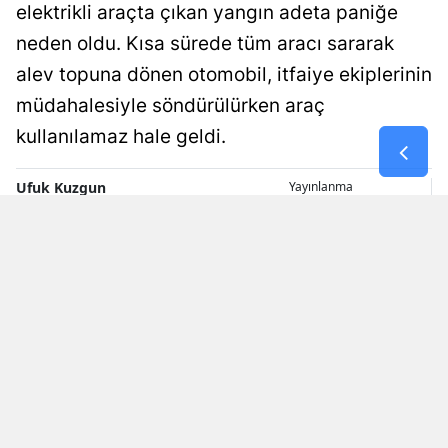
elektrikli araçta çıkan yangın adeta paniğe
Malatya
neden oldu. Kısa sürede tüm aracı sararak
Manisa
alev topuna dönen otomobil, itfaiye ekiplerinin
müdahalesiyle söndürülürken araç
Kahramanm
kullanılamaz hale geldi.
Mardin
Ufuk Kuzgun
Yayınlanma
Muğla
10 Ağustos 2026 - 14:00
Editör
Muş
Nevşehir
Niğde
Ordu
Rize
Sakarya