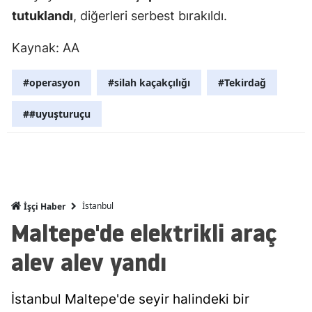
tutuklandı
, diğerleri serbest bırakıldı.
Mersin
Kaynak: AA
İstanbul
İzmir
#operasyon
#silah kaçakçılığı
#Tekirdağ
Kars
##uyuşturuçu
Kastamonu
Kayseri
Kırklareli
İstanbul
İşçi Haber
Kırşehir
Maltepe'de elektrikli araç
Kocaeli
alev alev yandı
Konya
İstanbul Maltepe'de seyir halindeki bir
Kütahya