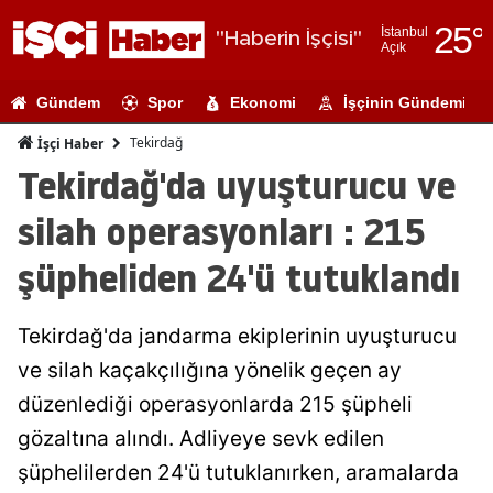
25
°
İstanbul
"Haberin İşçisi"
Açık
Adana
Gündem
Spor
Ekonomi
İşçinin Gündemi
Adıyaman
Tekirdağ
İşçi Haber
Afyonkarahi
Tekirdağ'da uyuşturucu ve
Ağrı
silah operasyonları : 215
Amasya
şüpheliden 24'ü tutuklandı
Ankara
Tekirdağ'da jandarma ekiplerinin uyuşturucu
Antalya
ve silah kaçakçılığına yönelik geçen ay
Artvin
düzenlediği operasyonlarda 215 şüpheli
Aydın
gözaltına alındı. Adliyeye sevk edilen
şüphelilerden 24'ü tutuklanırken, aramalarda
Balıkesir