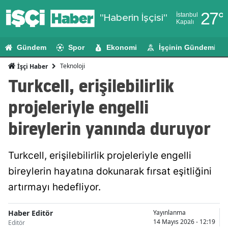
27
°
İstanbul
"Haberin İşçisi"
Kapalı
Adana
Gündem
Spor
Ekonomi
İşçinin Gündemi
Adıyaman
Teknoloji
İşçi Haber
Afyonkarahi
Turkcell, erişilebilirlik
Ağrı
projeleriyle engelli
Amasya
bireylerin yanında duruyor
Ankara
Turkcell, erişilebilirlik projeleriyle engelli
Antalya
bireylerin hayatına dokunarak fırsat eşitliğini
Artvin
artırmayı hedefliyor.
Aydın
Haber Editör
Yayınlanma
Balıkesir
14 Mayıs 2026 - 12:19
Editör