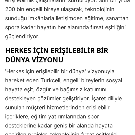
erişilebilirlik çalışmalarını sürdürüyor. Son bir yılda
Edirne
200 bin engelli bireye ulaşarak, teknolojinin
sunduğu imkânlarla iletişimden eğitime, sanattan
Elazığ
spora kadar hayatın her alanında fırsat eşitliğini
Erzincan
güçlendiriyor.
Erzurum
HERKES İÇIN ERIŞILEBILIR BIR
Eskişehir
DÜNYA VIZYONU
Gaziantep
'Herkes için erişilebilir bir dünya' vizyonuyla
hareket eden Turkcell, engelli bireylerin sosyal
Giresun
hayata eşit, özgür ve bağımsız katılımını
Gümüşhan
destekleyen çözümler geliştiriyor. İşaret diliyle
Hakkari
sunulan müşteri hizmetlerinden erişilebilir
içeriklere, eğitim yatırımlarından spor
Hatay
desteklerine kadar geniş bir alanda hayata
Isparta
geçirilen projeler, teknolojinin fırsat eşitleyici