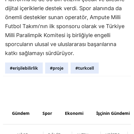
dijital içeriklerle destek verdi. Spor alanında da
Yalova
önemli destekler sunan operatör, Ampute Milli
Karabük
Futbol Takımı'nın ilk sponsoru olarak ve Türkiye
Milli Paralimpik Komitesi iş birliğiyle engelli
Kilis
sporcuların ulusal ve uluslararası başarılarına
Osmaniye
katkı sağlamayı sürdürüyor.
Düzce
#erişilebilirlik
#proje
#turkcell
Gündem
Spor
Ekonomi
İşçinin Gündemi