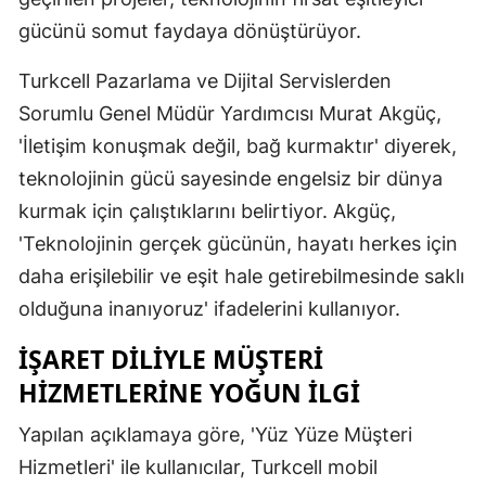
gücünü somut faydaya dönüştürüyor.
Mersin
İstanbul
Turkcell Pazarlama ve Dijital Servislerden
Sorumlu Genel Müdür Yardımcısı Murat Akgüç,
İzmir
'İletişim konuşmak değil, bağ kurmaktır' diyerek,
Kars
teknolojinin gücü sayesinde engelsiz bir dünya
Kastamonu
kurmak için çalıştıklarını belirtiyor. Akgüç,
'Teknolojinin gerçek gücünün, hayatı herkes için
Kayseri
daha erişilebilir ve eşit hale getirebilmesinde saklı
Kırklareli
olduğuna inanıyoruz' ifadelerini kullanıyor.
Kırşehir
İŞARET DILIYLE MÜŞTERI
HIZMETLERINE YOĞUN İLGI
Kocaeli
Konya
Yapılan açıklamaya göre, 'Yüz Yüze Müşteri
Hizmetleri' ile kullanıcılar, Turkcell mobil
Kütahya