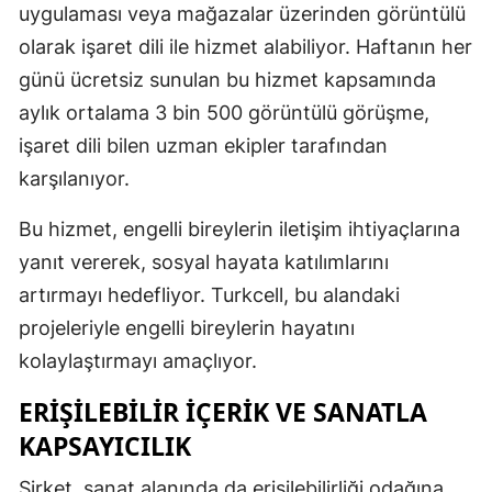
uygulaması veya mağazalar üzerinden görüntülü
Malatya
olarak işaret dili ile hizmet alabiliyor. Haftanın her
günü ücretsiz sunulan bu hizmet kapsamında
Manisa
aylık ortalama 3 bin 500 görüntülü görüşme,
Kahramanm
işaret dili bilen uzman ekipler tarafından
Mardin
karşılanıyor.
Muğla
Bu hizmet, engelli bireylerin iletişim ihtiyaçlarına
Muş
yanıt vererek, sosyal hayata katılımlarını
artırmayı hedefliyor. Turkcell, bu alandaki
Nevşehir
projeleriyle engelli bireylerin hayatını
Niğde
kolaylaştırmayı amaçlıyor.
Ordu
ERIŞILEBILIR İÇERIK VE SANATLA
KAPSAYICILIK
Rize
Sakarya
Şirket, sanat alanında da erişilebilirliği odağına