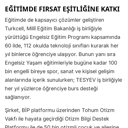
EĞITIMDE FIRSAT EŞITLIĞINE KATKI
Yozgat
Eğitimde de kapsayıcı çözümler geliştiren
Zonguldak
Turkcell, Millî Eğitim Bakanlığı iş birliğiyle
Aksaray
yürüttüğü Engelsiz Eğitim Programı kapsamında
60 ilde, 112 okulda teknoloji sınıfları kurarak her
Bayburt
yıl binlerce öğrenciye ulaşıyor. Bunun yanı sıra
Karaman
Engelsiz Yaşam eğitimleriyle bugüne kadar 100
Kırıkkale
bin engelli bireye spor, sanat ve kişisel gelişim
alanlarında içerik sunulurken; TESYEV iş birliğiyle
Batman
her yıl yüzlerce öğrenciye burs desteği
Şırnak
sağlanıyor.
Bartın
Şirket, BİP platformu üzerinden Tohum Otizm
Ardahan
Vakfı ile hayata geçirdiği Otizm Bilgi Destek
Platformu ile de 50 bin otizmli çocuk ve ailesine
Iğdır