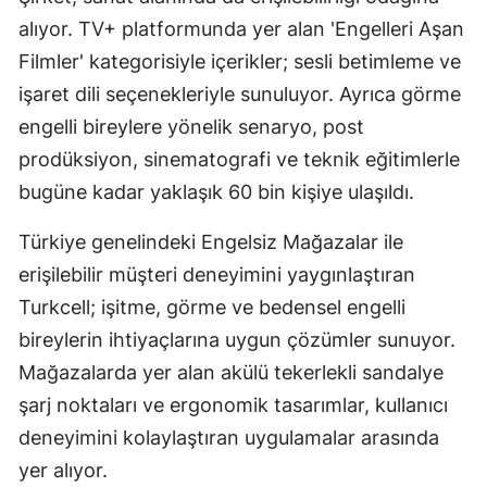
alıyor. TV+ platformunda yer alan 'Engelleri Aşan
Samsun
Filmler' kategorisiyle içerikler; sesli betimleme ve
Siirt
işaret dili seçenekleriyle sunuluyor. Ayrıca görme
engelli bireylere yönelik senaryo, post
Sinop
prodüksiyon, sinematografi ve teknik eğitimlerle
Sivas
bugüne kadar yaklaşık 60 bin kişiye ulaşıldı.
Tekirdağ
Türkiye genelindeki Engelsiz Mağazalar ile
Tokat
erişilebilir müşteri deneyimini yaygınlaştıran
Trabzon
Turkcell; işitme, görme ve bedensel engelli
bireylerin ihtiyaçlarına uygun çözümler sunuyor.
Tunceli
Mağazalarda yer alan akülü tekerlekli sandalye
Şanlıurfa
şarj noktaları ve ergonomik tasarımlar, kullanıcı
deneyimini kolaylaştıran uygulamalar arasında
Uşak
yer alıyor.
Van