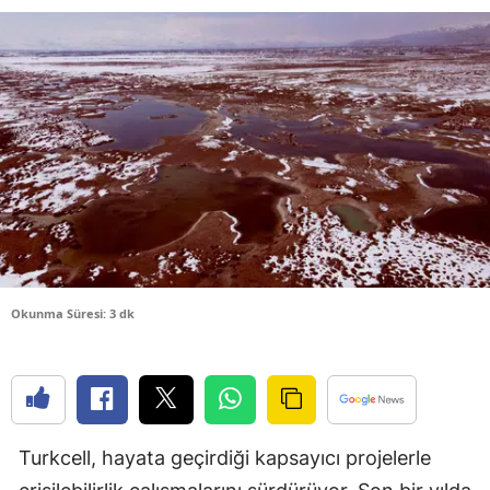
Bilecik
Bingöl
Bitlis
Bolu
Burdur
Bursa
Çanakkale
Okunma Süresi: 3 dk
Çankırı
Çorum
Denizli
Turkcell, hayata geçirdiği kapsayıcı projelerle
Diyarbakır