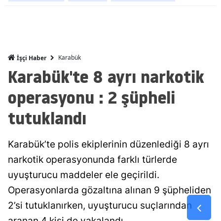
Mersin
İstanbul
İzmir
Karabük
İşçi Haber
Karabük'te 8 ayrı narkotik
Kars
operasyonu : 2 şüpheli
Kastamonu
tutuklandı
Kayseri
Kırklareli
Karabük’te polis ekiplerinin düzenlediği 8 ayrı
Kırşehir
narkotik operasyonunda farklı türlerde
uyuşturucu maddeler ele geçirildi.
Kocaeli
Operasyonlarda gözaltına alınan 9 şüpheliden
Konya
2’si tutuklanırken, uyuşturucu suçlarından
Kütahya
aranan 4 kişi de yakalandı.