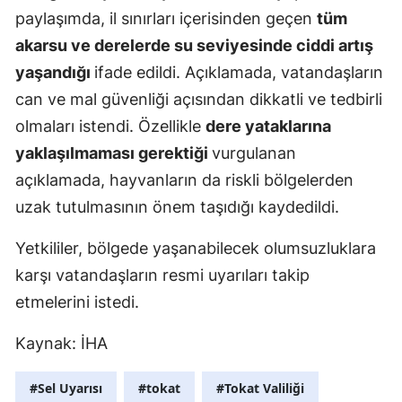
paylaşımda, il sınırları içerisinden geçen
tüm
Edirne
akarsu ve derelerde su seviyesinde ciddi artış
Elazığ
yaşandığı
ifade edildi. Açıklamada, vatandaşların
Erzincan
can ve mal güvenliği açısından dikkatli ve tedbirli
olmaları istendi. Özellikle
dere yataklarına
Erzurum
yaklaşılmaması gerektiği
vurgulanan
Eskişehir
açıklamada, hayvanların da riskli bölgelerden
uzak tutulmasının önem taşıdığı kaydedildi.
Gaziantep
Giresun
Yetkililer, bölgede yaşanabilecek olumsuzluklara
karşı vatandaşların resmi uyarıları takip
Gümüşhan
etmelerini istedi.
Hakkari
Kaynak: İHA
Hatay
#Sel Uyarısı
#tokat
#Tokat Valiliği
Isparta