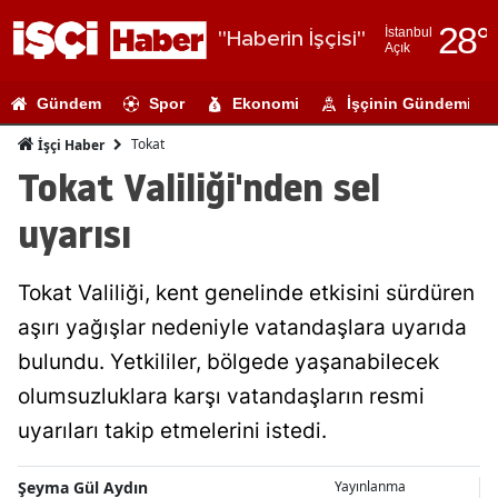
28
°
İstanbul
"Haberin İşçisi"
Açık
Adana
Gündem
Spor
Ekonomi
İşçinin Gündemi
Adıyaman
Tokat
İşçi Haber
Afyonkarahi
Tokat Valiliği'nden sel
Ağrı
uyarısı
Amasya
Tokat Valiliği, kent genelinde etkisini sürdüren
Ankara
aşırı yağışlar nedeniyle vatandaşlara uyarıda
Antalya
bulundu. Yetkililer, bölgede yaşanabilecek
Artvin
olumsuzluklara karşı vatandaşların resmi
uyarıları takip etmelerini istedi.
Aydın
Balıkesir
Şeyma Gül Aydın
Yayınlanma