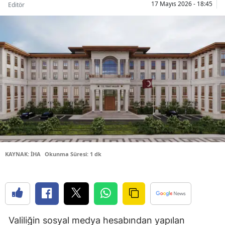
17 Mayıs 2026 - 18:45
Editör
Bilecik
Bingöl
Bitlis
Bolu
Burdur
Bursa
Çanakkale
KAYNAK: İHA
Okunma Süresi: 1 dk
Çankırı
Çorum
Denizli
Diyarbakır
Valiliğin sosyal medya hesabından yapılan