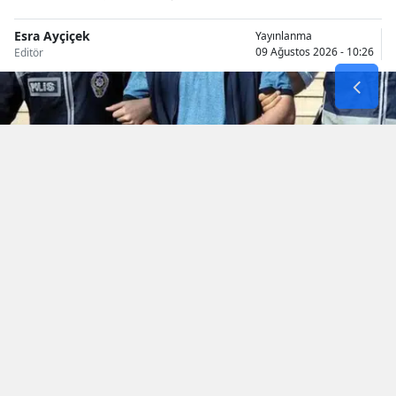
Samsun
Esra Ayçiçek
Yayınlanma
09 Ağustos 2026 - 10:26
Editör
Siirt
Sinop
Sivas
Tekirdağ
Tokat
Trabzon
Tunceli
KAYNAK: AA
Okunma Süresi: 1 dk
Şanlıurfa
Uşak
Van