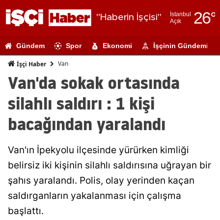
26
°
İstanbul
"Haberin İşçisi"
Açık
Adana
Gündem
Spor
Ekonomi
İşçinin Gündemi
Adıyaman
Van
İşçi Haber
Afyonkarahi
Van'da sokak ortasında
Ağrı
silahlı saldırı : 1 kişi
Amasya
bacağından yaralandı
Ankara
Van'ın İpekyolu ilçesinde yürürken kimliği
Antalya
belirsiz iki kişinin silahlı saldırısına uğrayan bir
Artvin
şahıs yaralandı. Polis, olay yerinden kaçan
Aydın
saldırganların yakalanması için çalışma
başlattı.
Balıkesir