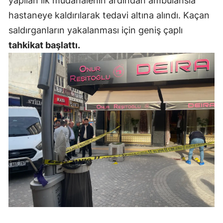
yapılan ilk müdahalenin ardından ambulansla
Mersin
hastaneye kaldırılarak tedavi altına alındı. Kaçan
saldırganların yakalanması için geniş çaplı
İstanbul
tahkikat başlattı.
İzmir
Kars
Kastamonu
Kayseri
Kırklareli
Kırşehir
Kocaeli
Konya
Kütahya