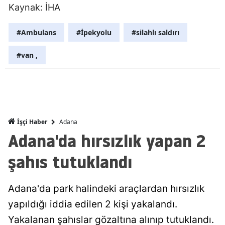
Kaynak: İHA
Malatya
#Ambulans
#İpekyolu
#silahlı saldırı
Manisa
#van ,
Kahramanm
Mardin
Muğla
Muş
Adana
İşçi Haber
Adana'da hırsızlık yapan 2
Nevşehir
şahıs tutuklandı
Niğde
Ordu
Adana'da park halindeki araçlardan hırsızlık
Rize
yapıldığı iddia edilen 2 kişi yakalandı.
Yakalanan şahıslar gözaltına alınıp tutuklandı.
Sakarya