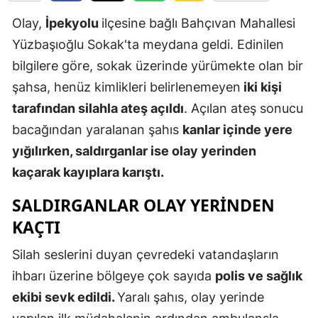
Edirne
Olay,
İpekyolu
ilçesine bağlı Bahçıvan Mahallesi
Yüzbaşıoğlu Sokak'ta meydana geldi. Edinilen
Elazığ
bilgilere göre, sokak üzerinde yürümekte olan bir
Erzincan
şahsa, henüz kimlikleri belirlenemeyen
iki kişi
Erzurum
tarafından silahla ateş açıldı
. Açılan ateş sonucu
bacağından yaralanan şahıs
kanlar içinde yere
Eskişehir
yığılırken, saldırganlar ise olay yerinden
Gaziantep
kaçarak kayıplara karıştı.
Giresun
SALDIRGANLAR OLAY YERINDEN
Gümüşhan
KAÇTI
Hakkari
Silah seslerini duyan çevredeki vatandaşların
ihbarı üzerine bölgeye çok sayıda
polis ve sağlık
Hatay
ekibi sevk edildi.
Yaralı şahıs, olay yerinde
Isparta