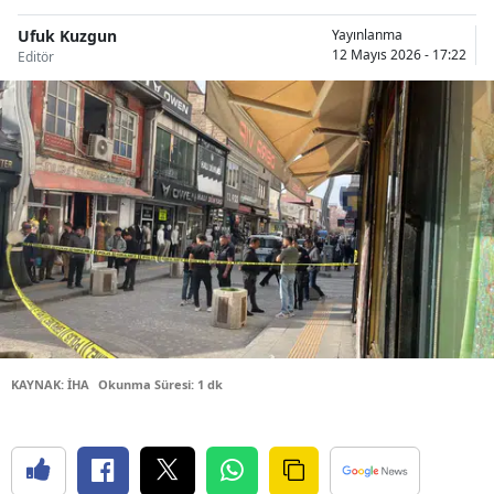
Bilecik
Ufuk Kuzgun
Yayınlanma
12 Mayıs 2026 - 17:22
Editör
Bingöl
Bitlis
Bolu
Burdur
Bursa
Çanakkale
Çankırı
Çorum
KAYNAK: İHA
Okunma Süresi: 1 dk
Denizli
Diyarbakır