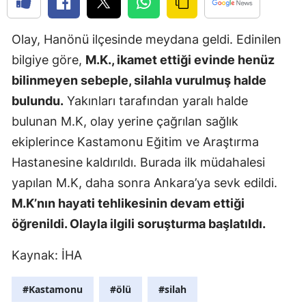
Samsun
Olay, Hanönü ilçesinde meydana geldi. Edinilen
Siirt
bilgiye göre,
M.K., ikamet ettiği evinde henüz
Sinop
bilinmeyen sebeple, silahla vurulmuş halde
bulundu.
Yakınları tarafından yaralı halde
Sivas
bulunan M.K, olay yerine çağrılan sağlık
Tekirdağ
ekiplerince Kastamonu Eğitim ve Araştırma
Hastanesine kaldırıldı. Burada ilk müdahalesi
Tokat
yapılan M.K, daha sonra Ankara’ya sevk edildi.
Trabzon
M.K’nın hayati tehlikesinin devam ettiği
Tunceli
öğrenildi. Olayla ilgili soruşturma başlatıldı.
Şanlıurfa
Kaynak: İHA
Uşak
#Kastamonu
#ölü
#silah
Van