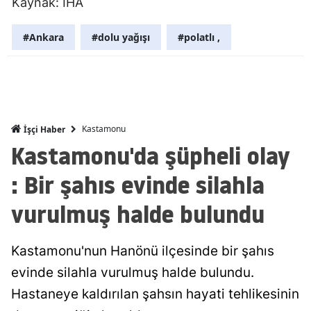
Kaynak: İHA
Mersin
#Ankara
#dolu yağışı
#polatlı ,
İstanbul
İzmir
Kars
Kastamonu
İşçi Haber
Kastamonu
Kastamonu'da şüpheli olay
Kayseri
: Bir şahıs evinde silahla
Kırklareli
vurulmuş halde bulundu
Kırşehir
Kocaeli
Kastamonu'nun Hanönü ilçesinde bir şahıs
evinde silahla vurulmuş halde bulundu.
Konya
Hastaneye kaldırılan şahsın hayati tehlikesinin
Kütahya