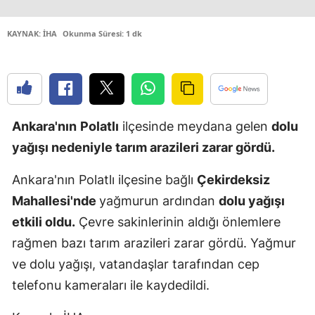
Edirne
KAYNAK: İHA
Okunma Süresi: 1 dk
Elazığ
Erzincan
Erzurum
Ankara'nın
Polatlı
ilçesinde meydana gelen
dolu
Eskişehir
yağışı nedeniyle tarım arazileri zarar gördü.
Gaziantep
Ankara'nın Polatlı ilçesine bağlı
Çekirdeksiz
Giresun
Mahallesi'nde
yağmurun ardından
dolu yağışı
Gümüşhan
etkili oldu.
Çevre sakinlerinin aldığı önlemlere
rağmen bazı tarım arazileri zarar gördü. Yağmur
Hakkari
ve dolu yağışı, vatandaşlar tarafından cep
Hatay
telefonu kameraları ile kaydedildi.
Isparta