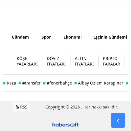
Yozgat
Zonguldak
Aksaray
Gündem
Spor
Ekonomi
İşçinin Gündemi
Bayburt
KÖŞE
DÖVİZ
ALTIN
KRİPTO
Karaman
YAZARLARI
FİYATLARI
FİYATLARI
PARALAR
Kırıkkale
Batman
#
Kaza
#
#transfer
#
#fenerbahçe
#
Albay Özlem Karapınar
#
Şırnak
Bartın
RSS
Copyright © 2026 . Her hakkı saklıdır.
Ardahan
Iğdır