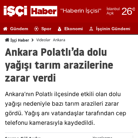
26
°
İstanbul
"Haberin İşçisi"
Açık
Adana
Gündem
Spor
Ekonomi
İşçinin Gündemi
Adıyaman
Videolar
Ankara
İşçi Haber
Afyonkarahi
Ankara Polatlı’da dolu
Ağrı
yağışı tarım arazilerine
Amasya
zarar verdi
Ankara
Ankara’nın Polatlı ilçesinde etkili olan dolu
Antalya
yağışı nedeniyle bazı tarım arazileri zarar
Artvin
gördü. Yağış anı vatandaşlar tarafından cep
Aydın
telefonu kamerasıyla kaydedildi.
Balıkesir