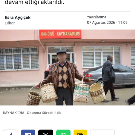
devam ettiği aktarıldı.
Malatya
Esra Ayçiçek
Yayınlanma
Manisa
07 Ağustos 2026 - 11:09
Editör
Kahramanm
Mardin
Muğla
Muş
Nevşehir
Niğde
Ordu
KAYNAK: İHA
Okunma Süresi: 1 dk
Rize
Sakarya