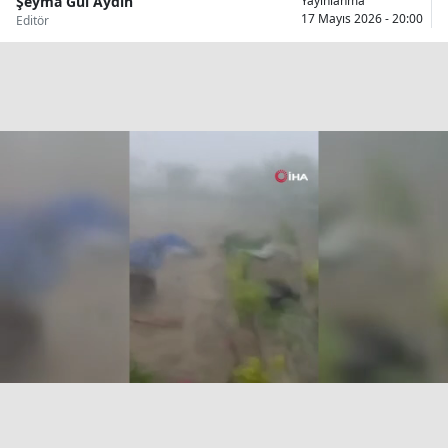
Şeyma Gül Aydın
Yayınlanma
17 Mayıs 2026 - 20:00
Editör
Bilecik
Bingöl
Bitlis
Bolu
Burdur
Bursa
Çanakkale
Çankırı
Çorum
Denizli
Diyarbakır