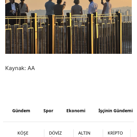
Samsun
Siirt
Sinop
Sivas
Tekirdağ
Kaynak: AA
Tokat
Trabzon
Tunceli
Şanlıurfa
Gündem
Spor
Ekonomi
İşçinin Gündemi
Uşak
KÖŞE
DÖVİZ
ALTIN
KRİPTO
Van