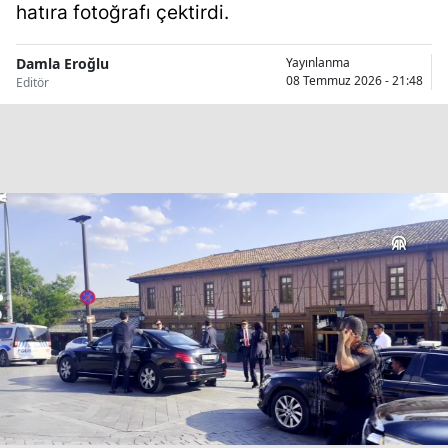
hatıra fotoğrafı çektirdi.
Bilecik
Bingöl
Damla Eroğlu
Yayınlanma
08 Temmuz 2026 - 21:48
Editör
Bitlis
Bolu
Burdur
Bursa
Çanakkale
Çankırı
Çorum
Denizli
Diyarbakır