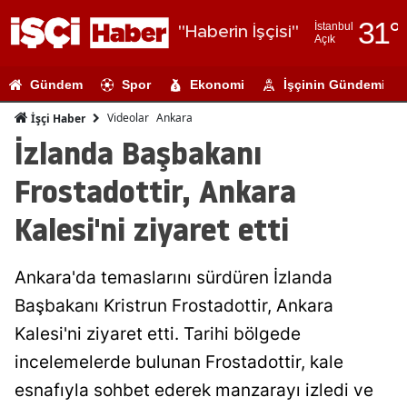
31
°
İstanbul
"Haberin İşçisi"
Açık
Adana
Gündem
Spor
Ekonomi
İşçinin Gündemi
Adıyaman
Videolar
Ankara
İşçi Haber
Afyonkarahi
İzlanda Başbakanı
Ağrı
Frostadottir, Ankara
Amasya
Kalesi'ni ziyaret etti
Ankara
Ankara'da temaslarını sürdüren İzlanda
Antalya
Başbakanı Kristrun Frostadottir, Ankara
Artvin
Kalesi'ni ziyaret etti. Tarihi bölgede
Aydın
incelemelerde bulunan Frostadottir, kale
esnafıyla sohbet ederek manzarayı izledi ve
Balıkesir