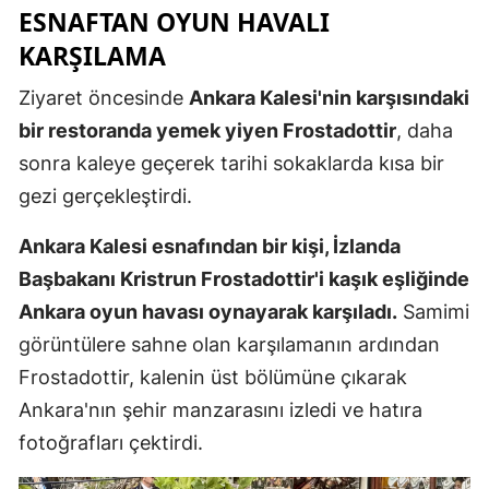
ESNAFTAN OYUN HAVALI
Mersin
KARŞILAMA
İstanbul
Ziyaret öncesinde
Ankara Kalesi'nin karşısındaki
İzmir
bir restoranda yemek yiyen Frostadottir
, daha
sonra kaleye geçerek tarihi sokaklarda kısa bir
Kars
gezi gerçekleştirdi.
Kastamonu
Ankara Kalesi esnafından bir kişi, İzlanda
Kayseri
Başbakanı Kristrun Frostadottir'i kaşık eşliğinde
Kırklareli
Ankara oyun havası oynayarak karşıladı.
Samimi
görüntülere sahne olan karşılamanın ardından
Kırşehir
Frostadottir, kalenin üst bölümüne çıkarak
Kocaeli
Ankara'nın şehir manzarasını izledi ve hatıra
Konya
fotoğrafları çektirdi.
Kütahya