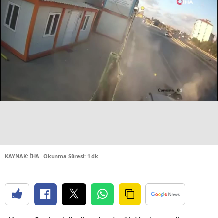
Samsun
Siirt
Sinop
Sivas
Tekirdağ
Tokat
Trabzon
Tunceli
KAYNAK: İHA
Okunma Süresi: 1 dk
Şanlıurfa
Uşak
Van