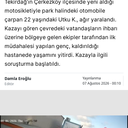
Tekirdağ’ın Çerkezköy ilçesinde yeni aldığı
Malatya
motosikletiyle park halindeki otomobile
çarpan 22 yaşındaki Utku K., ağır yaralandı.
Manisa
Kazayı gören çevredeki vatandaşların ihbarı
Kahramanm
üzerine bölgeye gelen ekipler tarafından ilk
Mardin
müdahalesi yapılan genç, kaldırıldığı
hastanede yaşamını yitirdi. Kazayla ilgili
Muğla
soruşturma başlatıldı.
Muş
Damla Eroğlu
Yayınlanma
Nevşehir
07 Ağustos 2026 - 00:10
Editör
Niğde
Ordu
Rize
Sakarya