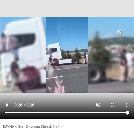
Bilecik
Bingöl
Bitlis
Bolu
Burdur
Bursa
Çanakkale
Çankırı
Çorum
Denizli
KAYNAK: iha
Okunma Süresi: 1 dk
Diyarbakır