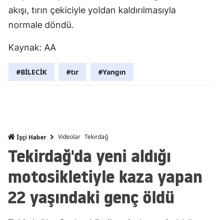
akışı, tırın çekiciyle yoldan kaldırılmasıyla
Mersin
normale döndü.
İstanbul
Kaynak: AA
İzmir
#BİLECİK
#tır
#Yangın
Kars
Kastamonu
Kayseri
Kırklareli
Videolar
Tekirdağ
İşçi Haber
Tekirdağ'da yeni aldığı
Kırşehir
motosikletiyle kaza yapan
Kocaeli
22 yaşındaki genç öldü
Konya
Kütahya