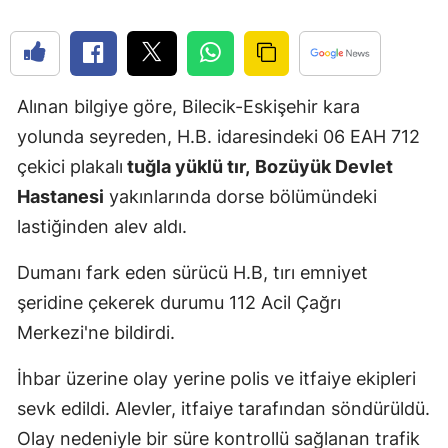
Edirne
Elazığ
Alınan bilgiye göre, Bilecik-Eskişehir kara
Erzincan
yolunda seyreden, H.B. idaresindeki 06 EAH 712
Erzurum
çekici plakalı
tuğla yüklü tır,
Bozüyük Devlet
Eskişehir
Hastanesi
yakınlarında dorse bölümündeki
lastiğinden alev aldı.
Gaziantep
Giresun
Dumanı fark eden sürücü H.B, tırı emniyet
şeridine çekerek durumu 112 Acil Çağrı
Gümüşhan
Merkezi'ne bildirdi.
Hakkari
İhbar üzerine olay yerine polis ve itfaiye ekipleri
Hatay
sevk edildi. Alevler, itfaiye tarafından söndürüldü.
Isparta
Olay nedeniyle bir süre kontrollü sağlanan trafik