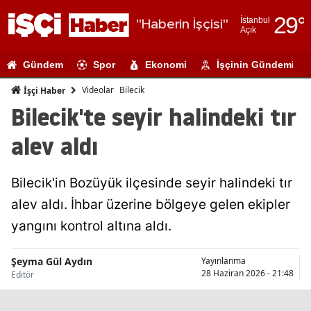
29
°
İstanbul
"Haberin İşçisi"
Açık
Adana
Gündem
Spor
Ekonomi
İşçinin Gündemi
Adıyaman
Videolar
Bilecik
İşçi Haber
Afyonkarahi
Bilecik'te seyir halindeki tır
Ağrı
alev aldı
Amasya
Bilecik'in Bozüyük ilçesinde seyir halindeki tır
Ankara
alev aldı. İhbar üzerine bölgeye gelen ekipler
Antalya
yangını kontrol altına aldı.
Artvin
Şeyma Gül Aydın
Yayınlanma
Aydın
28 Haziran 2026 - 21:48
Editör
Balıkesir