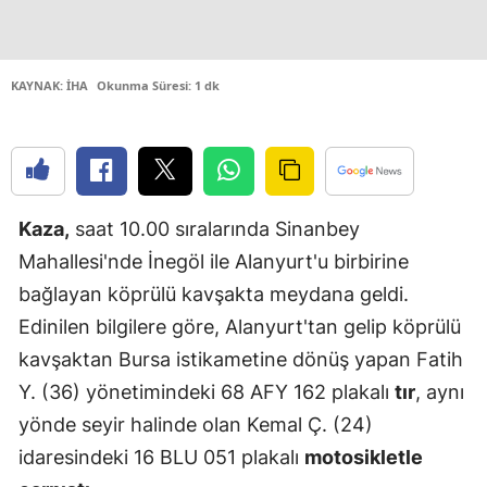
Edirne
Elazığ
KAYNAK: İHA
Okunma Süresi: 1 dk
Erzincan
Erzurum
Eskişehir
Kaza,
saat 10.00 sıralarında Sinanbey
Gaziantep
Mahallesi'nde İnegöl ile Alanyurt'u birbirine
bağlayan köprülü kavşakta meydana geldi.
Giresun
Edinilen bilgilere göre, Alanyurt'tan gelip köprülü
Gümüşhan
kavşaktan Bursa istikametine dönüş yapan Fatih
Hakkari
Y. (36) yönetimindeki 68 AFY 162 plakalı
tır
, aynı
yönde seyir halinde olan Kemal Ç. (24)
Hatay
idaresindeki 16 BLU 051 plakalı
motosikletle
Isparta