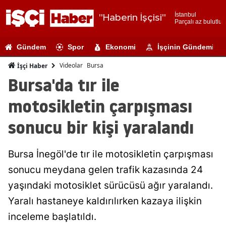
İstanbul
"Haberin İşçisi"
Parçalı az bulutlu
Adana
Gündem
Spor
Ekonomi
İşçinin Gündemi
Adıyaman
Videolar
Bursa
İşçi Haber
Afyonkarahi
Bursa'da tır ile
Ağrı
motosikletin çarpışması
Amasya
sonucu bir kişi yaralandı
Ankara
Bursa İnegöl'de tır ile motosikletin çarpışması
Antalya
sonucu meydana gelen trafik kazasında 24
Artvin
yaşındaki motosiklet sürücüsü ağır yaralandı.
Aydın
Yaralı hastaneye kaldırılırken kazaya ilişkin
inceleme başlatıldı.
Balıkesir