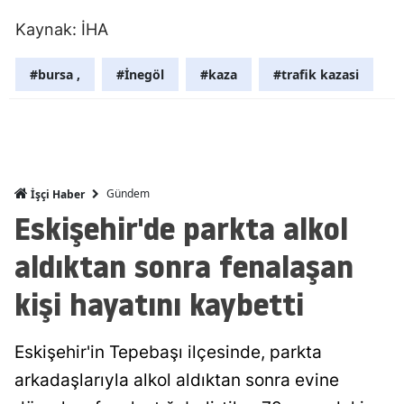
Malatya
Kaynak: İHA
Manisa
#bursa ,
#İnegöl
#kaza
#trafik kazasi
Kahramanm
Mardin
Muğla
Gündem
İşçi Haber
Muş
Eskişehir'de parkta alkol
Nevşehir
aldıktan sonra fenalaşan
Niğde
kişi hayatını kaybetti
Ordu
Eskişehir'in Tepebaşı ilçesinde, parkta
Rize
arkadaşlarıyla alkol aldıktan sonra evine
Sakarya