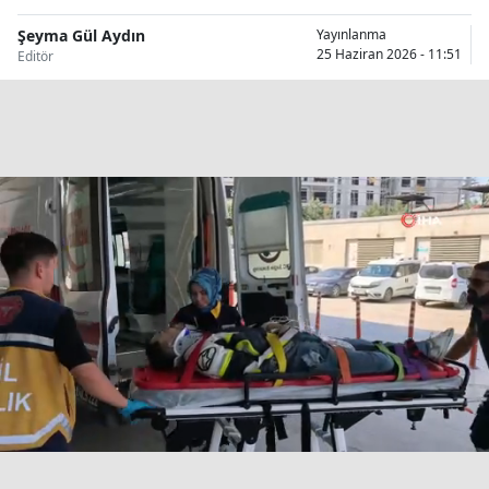
Bilecik
Şeyma Gül Aydın
Yayınlanma
25 Haziran 2026 - 11:51
Editör
Bingöl
Bitlis
Bolu
Burdur
Bursa
Çanakkale
Çankırı
Çorum
Denizli
Diyarbakır