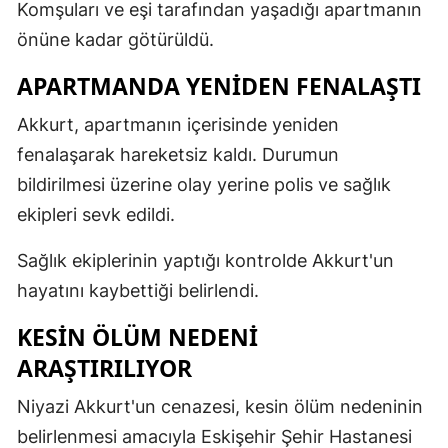
Komşuları ve eşi tarafından yaşadığı apartmanın
önüne kadar götürüldü.
Yalova
APARTMANDA YENIDEN FENALAŞTI
Karabük
Kilis
Akkurt, apartmanın içerisinde yeniden
fenalaşarak hareketsiz kaldı. Durumun
Osmaniye
bildirilmesi üzerine olay yerine polis ve sağlık
Düzce
ekipleri sevk edildi.
Sağlık ekiplerinin yaptığı kontrolde Akkurt'un
hayatını kaybettiği belirlendi.
KESIN ÖLÜM NEDENI
ARAŞTIRILIYOR
Niyazi Akkurt'un cenazesi, kesin ölüm nedeninin
belirlenmesi amacıyla Eskişehir Şehir Hastanesi