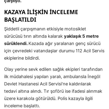
çarpıştı.
Mersin
KAZAYA ILIŞKIN INCELEME
İstanbul
BAŞLATILDI
İzmir
Şiddetli çarpışmanın etkisiyle motosiklet
sürücüsü tırın altında kalarak
yaklaşık 5 metre
Kars
sürüklendi.
Kazada ağır yaralanan genç sürücü
Kastamonu
için çevredeki vatandaşlar durumu 112 Acil Servis
Kayseri
ekiplerine bildirdi.
Kırklareli
Olay yerine sevk edilen sağlık ekipleri tarafından
ilk müdahalesi yapılan yaralı, ambulansla İnegöl
Kırşehir
Devlet Hastanesi Acil Servisi'ne kaldırılarak
Kocaeli
tedavi altına alındı. Tır şoförü ise ifadesi alınmak
Konya
üzere karakola götürüldü. Polis kazayla ilgili
inceleme başlattı.
Kütahya