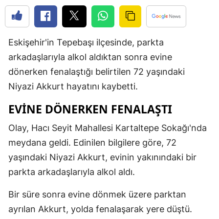
Yozgat
Zonguldak
Eskişehir'in Tepebaşı ilçesinde, parkta
arkadaşlarıyla alkol aldıktan sonra evine
Aksaray
dönerken fenalaştığı belirtilen 72 yaşındaki
Bayburt
Niyazi Akkurt hayatını kaybetti.
Karaman
EVINE DÖNERKEN FENALAŞTI
Kırıkkale
Olay, Hacı Seyit Mahallesi Kartaltepe Sokağı'nda
Batman
meydana geldi. Edinilen bilgilere göre, 72
yaşındaki Niyazi Akkurt, evinin yakınındaki bir
Şırnak
parkta arkadaşlarıyla alkol aldı.
Bartın
Bir süre sonra evine dönmek üzere parktan
Ardahan
ayrılan Akkurt, yolda fenalaşarak yere düştü.
Iğdır