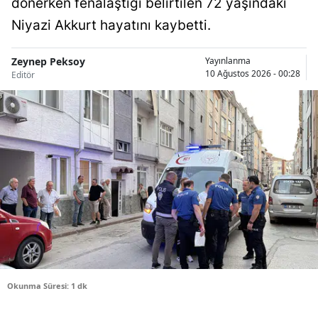
dönerken fenalaştığı belirtilen 72 yaşındaki
Niyazi Akkurt hayatını kaybetti.
Samsun
Siirt
Zeynep Peksoy
Yayınlanma
10 Ağustos 2026 - 00:28
Editör
Sinop
Sivas
Tekirdağ
Tokat
Trabzon
Tunceli
Şanlıurfa
Uşak
Okunma Süresi: 1 dk
Van