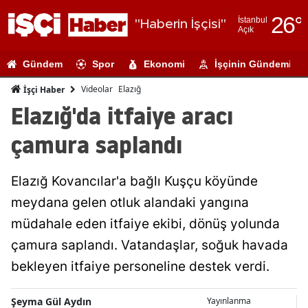
26
°
İstanbul
"Haberin İşçisi"
Açık
Adana
Gündem
Spor
Ekonomi
İşçinin Gündemi
Adıyaman
Videolar
Elazığ
İşçi Haber
Afyonkarahi
Elazığ'da itfaiye aracı
Ağrı
çamura saplandı
Amasya
Elazığ Kovancılar'a bağlı Kuşçu köyünde
Ankara
meydana gelen otluk alandaki yangına
Antalya
müdahale eden itfaiye ekibi, dönüş yolunda
Artvin
çamura saplandı. Vatandaşlar, soğuk havada
bekleyen itfaiye personeline destek verdi.
Aydın
Balıkesir
Şeyma Gül Aydın
Yayınlanma