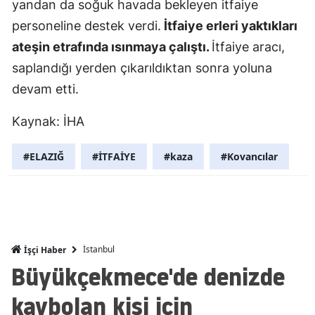
yandan da soğuk havada bekleyen itfaiye
Mersin
personeline destek verdi.
İtfaiye erleri yaktıkları
ateşin etrafında ısınmaya çalıştı.
İtfaiye aracı,
İstanbul
saplandığı yerden çıkarıldıktan sonra yoluna
İzmir
devam etti.
Kars
Kaynak: İHA
Kastamonu
#ELAZIĞ
#İTFAİYE
#kaza
#Kovancılar
Kayseri
Kırklareli
Kırşehir
Kocaeli
İstanbul
İşçi Haber
Büyükçekmece'de denizde
Konya
kaybolan kişi için
Kütahya