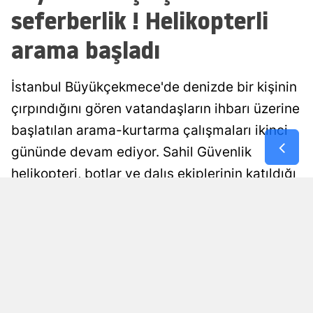
seferberlik ! Helikopterli
Malatya
arama başladı
Manisa
Kahramanm
İstanbul Büyükçekmece'de denizde bir kişinin
çırpındığını gören vatandaşların ihbarı üzerine
Mardin
başlatılan arama-kurtarma çalışmaları ikinci
Muğla
gününde devam ediyor. Sahil Güvenlik
Muş
helikopteri, botlar ve dalış ekiplerinin katıldığı
Nevşehir
çalışmalarda, kimliği henüz belirlenemeyen
kişiye ulaşılmaya çalışılıyor.
Niğde
Ordu
Selen Albayrak Demirtürk
Yayınlanma
07 Ağustos 2026 - 16:07
Editör
Rize
Sakarya