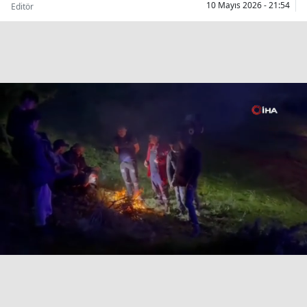
10 Mayıs 2026 - 21:54
Editör
Bilecik
Bingöl
Bitlis
Bolu
Burdur
Bursa
Çanakkale
Çankırı
Çorum
Denizli
Diyarbakır