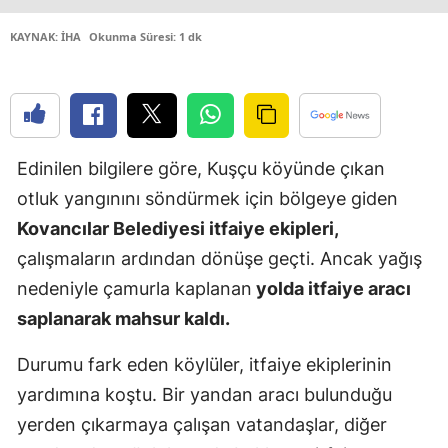
Edirne
KAYNAK: İHA
Okunma Süresi: 1 dk
Elazığ
Erzincan
Erzurum
Edinilen bilgilere göre, Kuşçu köyünde çıkan
Eskişehir
otluk yangınını söndürmek için bölgeye giden
Kovancılar Belediyesi itfaiye ekipleri,
Gaziantep
çalışmaların ardından dönüşe geçti. Ancak yağış
Giresun
nedeniyle çamurla kaplanan
yolda itfaiye aracı
Gümüşhan
saplanarak mahsur kaldı.
Hakkari
Durumu fark eden köylüler, itfaiye ekiplerinin
yardımına koştu. Bir yandan aracı bulunduğu
Hatay
yerden çıkarmaya çalışan vatandaşlar, diğer
Isparta